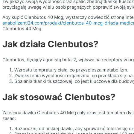
zwiększyć swoją wydolność oraz spalić zbędną tkankę tłuszcz
przyciągają uwagę wielu osób pragnących poprawić swoją sylw
Aby kupić Clenbutos 40 Mcg, wystarczy odwiedzić stronę in
anabolizanti24.com/produkt/clenbutos-40-mcg-driada-medica
Clenbutos 40 Mcg.
Jak działa Clenbutos?
Clenbutos, będący agonistą beta-2, wpływa na receptory w or
Wzrostu tempratury ciała, co przyspiesza metabolizm.
Zwiększenia wydolności organizmu, co przekłada się na 
Spalania tkanki tłuszczowej, co jest kluczowe dla budo
Jak stosować Clenbutos?
Zalecana dawka Clenbutos 40 Mcg cały czas jest tematem dys
zasad:
Rozpocznij od niskiej dawki, aby sprawdzić tolerancję o