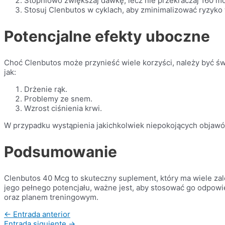
Stopniowo zwiększaj dawkę, lecz nie przekraczaj 160 mc
Stosuj Clenbutos w cyklach, aby zminimalizować ryzyko
Potencjalne efekty uboczne
Choć Clenbutos może przynieść wiele korzyści, należy być ś
jak:
Drżenie rąk.
Problemy ze snem.
Wzrost ciśnienia krwi.
W przypadku wystąpienia jakichkolwiek niepokojących objawów
Podsumowanie
Clenbutos 40 Mcg to skuteczny suplement, który ma wiele zale
jego pełnego potencjału, ważne jest, aby stosować go odpowi
oraz planem treningowym.
←
Entrada anterior
Entrada siguiente
→