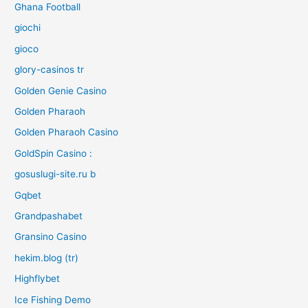
Ghana Football
giochi
gioco
glory-casinos tr
Golden Genie Casino
Golden Pharaoh
Golden Pharaoh Casino
GoldSpin Casino :
gosuslugi-site.ru b
Gqbet
Grandpashabet
Gransino Casino
hekim.blog (tr)
Highflybet
Ice Fishing Demo