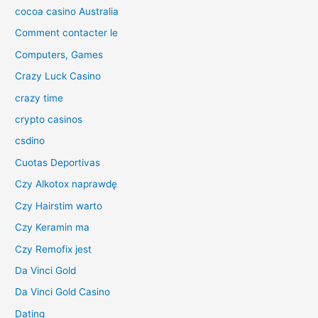
cocoa casino Australia
Comment contacter le
Computers, Games
Crazy Luck Casino
crazy time
crypto casinos
csdino
Cuotas Deportivas
Czy Alkotox naprawdę
Czy Hairstim warto
Czy Keramin ma
Czy Remofix jest
Da Vinci Gold
Da Vinci Gold Casino
Dating