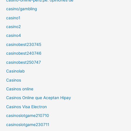
casino/gambling
casino1
casino2
casino4
casinobest230745
casinobest240746
casinobest250747
Casinolab
Casinos
Casinos online
Casinos Online que Aceptan Hipay
Casinos Visa Electron
casinoslotgame210710
casinoslotgame230711