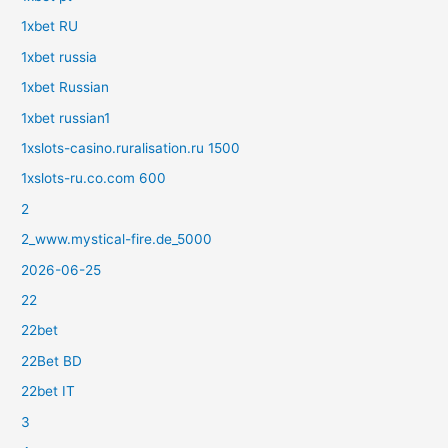
1xbet RU
1xbet russia
1xbet Russian
1xbet russian1
1xslots-casino.ruralisation.ru 1500
1xslots-ru.co.com 600
2
2_www.mystical-fire.de_5000
2026-06-25
22
22bet
22Bet BD
22bet IT
3