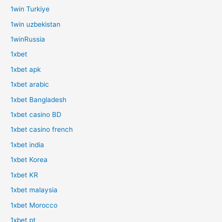
1win Turkiye
1win uzbekistan
1winRussia
1xbet
1xbet apk
1xbet arabic
1xbet Bangladesh
1xbet casino BD
1xbet casino french
1xbet india
1xbet Korea
1xbet KR
1xbet malaysia
1xbet Morocco
1xbet pt