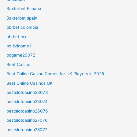
Baxterbet España
Baxterbet spain
bbrbet colombia
bbrbet mx
bc-bdgame1
bcgame29072
Beef Casino
Best Online Casino Games for UK Players in 2025
Best Online Casinos UK
bestslotcasino23073
bestslotcasino24074
bestslotcasino26076
bestslotcasino27076
bestslotcasino28077