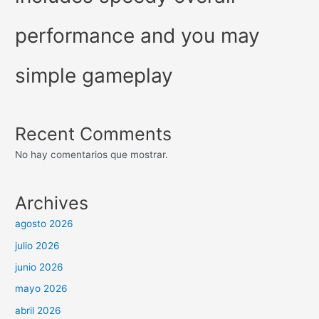
performance and you may
simple gameplay
Recent Comments
No hay comentarios que mostrar.
Archives
agosto 2026
julio 2026
junio 2026
mayo 2026
abril 2026