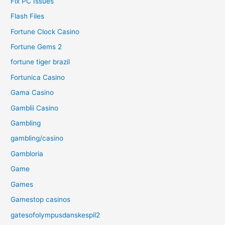
Fix PC Issues
Flash Files
Fortune Clock Casino
Fortune Gems 2
fortune tiger brazil
Fortunica Casino
Gama Casino
Gamblii Casino
Gambling
gambling/casino
Gambloria
Game
Games
Gamestop casinos
gatesofolympusdanskespil2