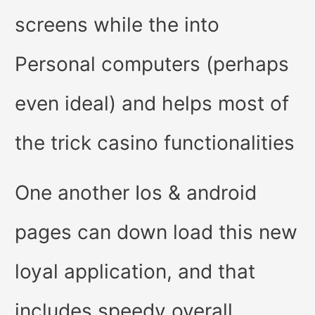
screens while the into
Personal computers (perhaps
even ideal) and helps most of
the trick casino functionalities
One another Ios & android
pages can down load this new
loyal application, and that
includes speedy overall