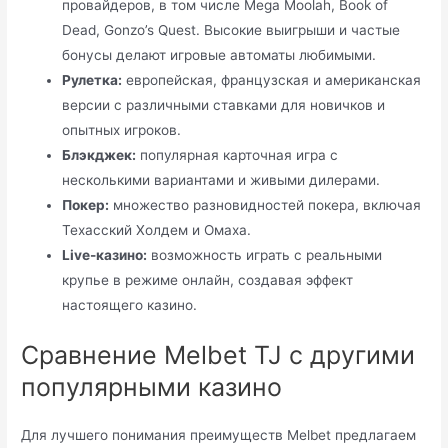
провайдеров, в том числе Mega Moolah, Book of
Dead, Gonzo’s Quest. Высокие выигрыши и частые
бонусы делают игровые автоматы любимыми.
Рулетка:
европейская, французская и американская
версии с различными ставками для новичков и
опытных игроков.
Блэкджек:
популярная карточная игра с
несколькими вариантами и живыми дилерами.
Покер:
множество разновидностей покера, включая
Техасский Холдем и Омаха.
Live-казино:
возможность играть с реальными
крупье в режиме онлайн, создавая эффект
настоящего казино.
Сравнение Melbet TJ с другими
популярными казино
Для лучшего понимания преимуществ Melbet предлагаем