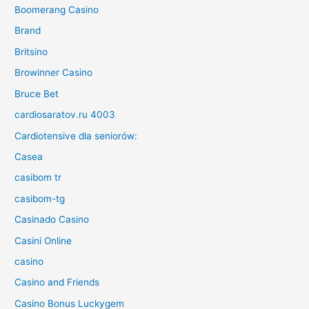
Boomerang Casino
Brand
Britsino
Browinner Casino
Bruce Bet
cardiosaratov.ru 4003
Cardiotensive dla seniorów:
Casea
casibom tr
casibom-tg
Casinado Casino
Casini Online
casino
Casino and Friends
Casino Bonus Luckygem