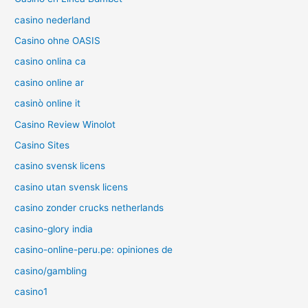
casino nederland
Casino ohne OASIS
casino onlina ca
casino online ar
casinò online it
Casino Review Winolot
Casino Sites
casino svensk licens
casino utan svensk licens
casino zonder crucks netherlands
casino-glory india
casino-online-peru.pe: opiniones de
casino/gambling
casino1