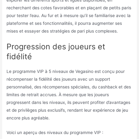
recherchant des cotes favorables et en plaçant de petits paris
pour tester l’eau. Au fur et à mesure qu’il se familiarise avec la
plateforme et ses fonctionnalités, il pourra augmenter ses
mises et essayer des stratégies de pari plus complexes.
Progression des joueurs et
fidélité
Le programme VIP à 5 niveaux de Vegasino est conçu pour
récompenser la fidélité des joueurs avec un support
personnalisé, des récompenses spéciales, du cashback et des
limites de retrait accrues. À mesure que les joueurs
progressent dans les niveaux, ils peuvent profiter d’avantages
et de privilèges plus exclusifs, rendant leur expérience de jeu
encore plus agréable.
Voici un aperçu des niveaux du programme VIP :