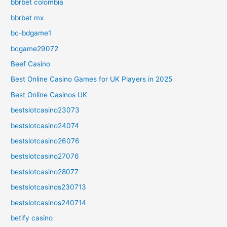
bbrbet colombia
bbrbet mx
bc-bdgame1
bcgame29072
Beef Casino
Best Online Casino Games for UK Players in 2025
Best Online Casinos UK
bestslotcasino23073
bestslotcasino24074
bestslotcasino26076
bestslotcasino27076
bestslotcasino28077
bestslotcasinos230713
bestslotcasinos240714
betify casino