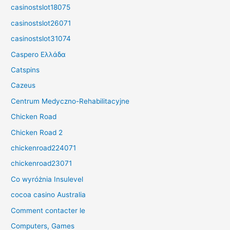
casinostslot18075
casinostslot26071
casinostslot31074
Caspero Ελλάδα
Catspins
Cazeus
Centrum Medyczno-Rehabilitacyjne
Chicken Road
Chicken Road 2
chickenroad224071
chickenroad23071
Co wyróżnia Insulevel
cocoa casino Australia
Comment contacter le
Computers, Games