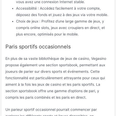
vous avez une connexion Internet stable.
Accessibilité : Accédez facilement à votre compte,
déposez des fonds et jouez à des jeux via votre mobile.
Choix de jeux : Profitez d’une large gamme de jeux, y
compris online slots, jeux avec croupiers en direct, et
plus encore, optimisés pour le mobile.
Paris sportifs occasionnels
En plus de sa vaste bibliothèque de jeux de casino, Vegasino
propose également une section sportsbook, permettant aux
joueurs de parier sur divers sports et événements. Cette
fonctionnalité est particulièrement attrayante pour ceux qui
aiment à la fois les jeux de casino et les paris sportifs. La
section sportsbook offre une gamme d’options de pari, y
compris les paris combinés et les paris en direct.
Un parieur sportif occasionnel pourrait commencer par
explorer les différents sports et ligues disponibles, en