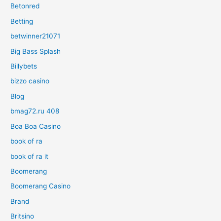
Betonred
Betting
betwinner21071
Big Bass Splash
Billybets
bizzo casino
Blog
bmag72.ru 408
Boa Boa Casino
book of ra
book of ra it
Boomerang
Boomerang Casino
Brand
Britsino