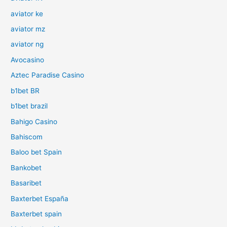
aviator ke
aviator mz
aviator ng
Avocasino
Aztec Paradise Casino
b1bet BR
b1bet brazil
Bahigo Casino
Bahiscom
Baloo bet Spain
Bankobet
Basaribet
Baxterbet España
Baxterbet spain