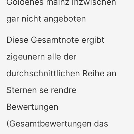
Goldenes mainz inzwischen
gar nicht angeboten
Diese Gesamtnote ergibt
zigeunern alle der
durchschnittlichen Reihe an
Sternen se rendre
Bewertungen
(Gesamtbewertungen das