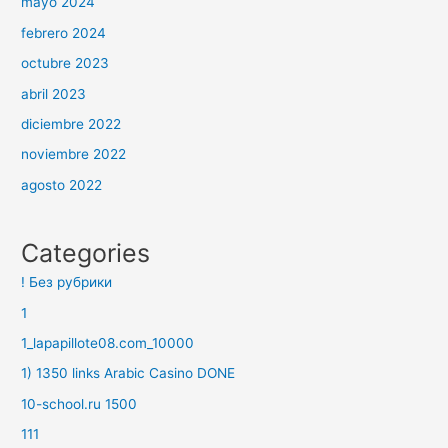
mayo 2024
febrero 2024
octubre 2023
abril 2023
diciembre 2022
noviembre 2022
agosto 2022
Categories
! Без рубрики
1
1_lapapillote08.com_10000
1) 1350 links Arabic Casino DONE
10-school.ru 1500
111