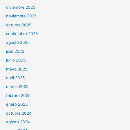
diciembre 2025
noviembre 2025
octubre 2025
septiembre 2025
agosto 2025
julio 2025
junio 2025
mayo 2025
abril 2025
marzo 2025
febrero 2025
enero 2025
octubre 2024
agosto 2024