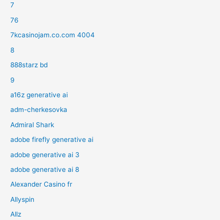
7
76
7kcasinojam.co.com 4004
8
888starz bd
9
a16z generative ai
adm-cherkesovka
Admiral Shark
adobe firefly generative ai
adobe generative ai 3
adobe generative ai 8
Alexander Casino fr
Allyspin
Allz