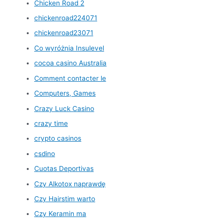
Chicken Road 2
chickenroad224071
chickenroad23071
Co wyróżnia Insulevel
cocoa casino Australia
Comment contacter le
Computers, Games
Crazy Luck Casino
crazy time
crypto casinos
csdino
Cuotas Deportivas
Czy Alkotox naprawdę
Czy Hairstim warto
Czy Keramin ma