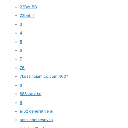
22Bet BD
22bet IT
3
4
5
6
7
76
7kcasinojam.co.com 4004
8
888starz bd
9
a16z generative ai
adm-cherkesovka