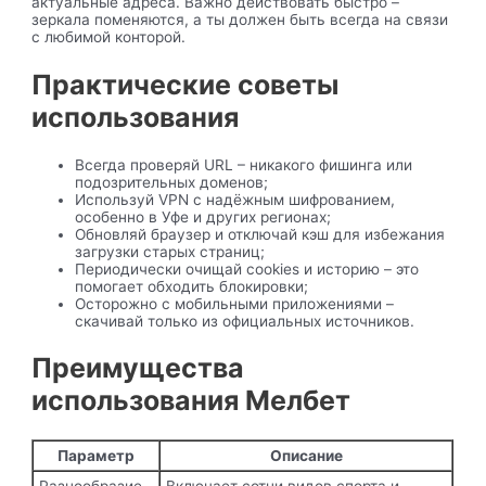
актуальные адреса. Важно действовать быстро –
зеркала поменяются, а ты должен быть всегда на связи
с любимой конторой.
Практические советы
использования
Всегда проверяй URL – никакого фишинга или
подозрительных доменов;
Используй VPN с надёжным шифрованием,
особенно в Уфе и других регионах;
Обновляй браузер и отключай кэш для избежания
загрузки старых страниц;
Периодически очищай cookies и историю – это
помогает обходить блокировки;
Осторожно с мобильными приложениями –
скачивай только из официальных источников.
Преимущества
использования Мелбет
Параметр
Описание