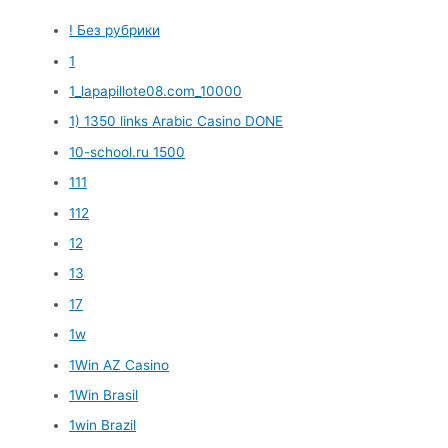
! Без рубрики
1
1_lapapillote08.com_10000
1) 1350 links Arabic Casino DONE
10-school.ru 1500
111
112
12
13
17
1w
1Win AZ Casino
1Win Brasil
1win Brazil