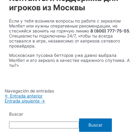
игроков из Москвы
Если у тебя возникли вопросы по работе с зеркалом
Мелбет или нужны оперативные рекомендации, не
стесняйся звонить на горячую линию
8 (800) 777-75-55
.
Специалисты подключены 24/7, чтобы ты всегда
оставался в игре, независимо от капризов сетевого
провайдера.
Московская тусовка бетторов уже давно выбрала
Мелбет и его зеркало в качестве надежного спутника. А
ты?»
Navegación de entradas
←
Entrada anterior
Entrada siguiente
→
Buscar
Buscar