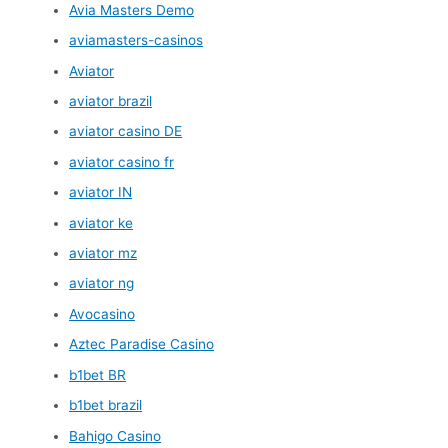
Avia Masters Demo
aviamasters-casinos
Aviator
aviator brazil
aviator casino DE
aviator casino fr
aviator IN
aviator ke
aviator mz
aviator ng
Avocasino
Aztec Paradise Casino
b1bet BR
b1bet brazil
Bahigo Casino