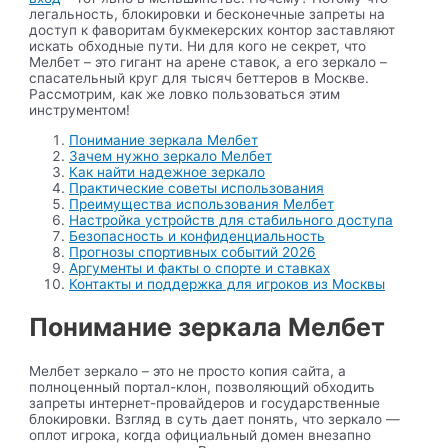
легальность, блокировки и бесконечные запреты на
доступ к фаворитам букмекерских контор заставляют
искать обходные пути. Ни для кого не секрет, что
Мелбет – это гигант на арене ставок, а его зеркало –
спасательный круг для тысяч беттеров в Москве.
Рассмотрим, как же ловко пользоваться этим
инструментом!
Понимание зеркала Мелбет
Зачем нужно зеркало Мелбет
Как найти надежное зеркало
Практические советы использования
Преимущества использования Мелбет
Настройка устройств для стабильного доступа
Безопасность и конфиденциальность
Прогнозы спортивных событий 2026
Аргументы и факты о спорте и ставках
Контакты и поддержка для игроков из Москвы
Понимание зеркала Мелбет
Мелбет зеркало – это не просто копия сайта, а
полноценный портал-клон, позволяющий обходить
запреты интернет-провайдеров и государственные
блокировки. Взгляд в суть дает понять, что зеркало —
оплот игрока, когда официальный домен внезапно