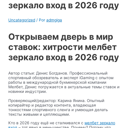
зеркало вход в 2026 году
Uncategorized
/ Por
admgiga
Открываем дверь в мир
ставок: хитрости мелбет
зеркало вход в 2026 году
Автор статьи:
Денис Богданов
. Профессиональный
спортивный обозреватель и эксперт iGaming с опытом
работы в международной букмекерской компании
Мелбет, Денис погружается в актуальные темы ставок и
новинки индустрии.
Проверяющий/редактор:
Карина Янина
. Опытный
копирайтер и редактор контента, владеющая
тонкостями спортивного сленга и умеющая делать
тексты живыми и цепляющими.
Кто в 2026 году ещё не сталкивался с
мелбет зеркало
вход
– тот явно в меньшинстве. Почему? Потому что