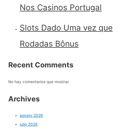
Nos Casinos Portugal
Slots Dado Uma vez que
Rodadas Bônus
Recent Comments
No hay comentarios que mostrar.
Archives
agosto 2026
julio 2026