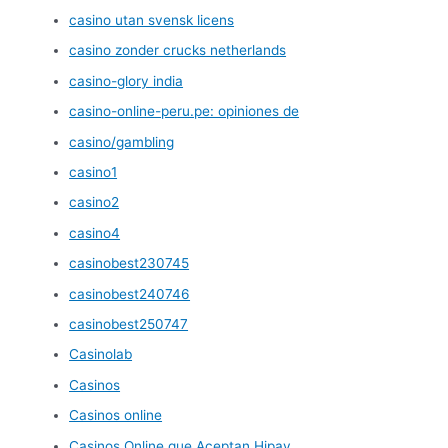
casino utan svensk licens
casino zonder crucks netherlands
casino-glory india
casino-online-peru.pe: opiniones de
casino/gambling
casino1
casino2
casino4
casinobest230745
casinobest240746
casinobest250747
Casinolab
Casinos
Casinos online
Casinos Online que Aceptan Hipay