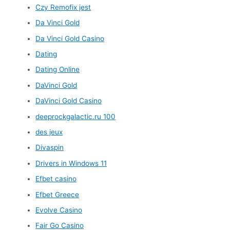
Czy Remofix jest
Da Vinci Gold
Da Vinci Gold Casino
Dating
Dating Online
DaVinci Gold
DaVinci Gold Casino
deeprockgalactic.ru 100
des jeux
Divaspin
Drivers in Windows 11
Efbet casino
Efbet Greece
Evolve Casino
Fair Go Casino