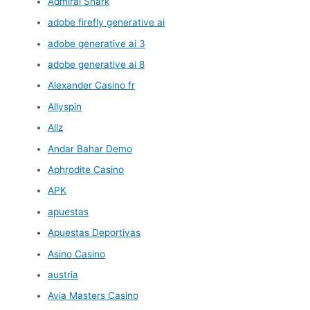
Admiral Shark
adobe firefly generative ai
adobe generative ai 3
adobe generative ai 8
Alexander Casino fr
Allyspin
Allz
Andar Bahar Demo
Aphrodite Casino
APK
apuestas
Apuestas Deportivas
Asino Casino
austria
Avia Masters Casino