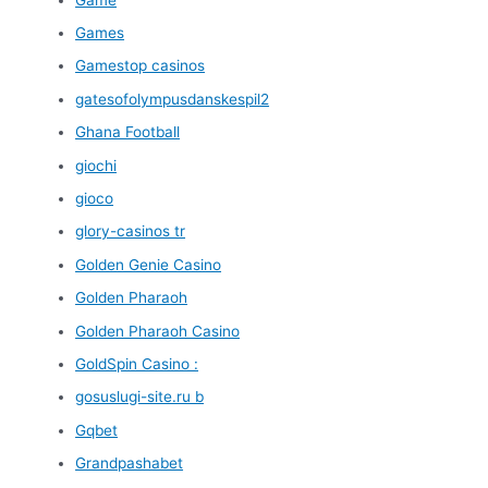
Games
Gamestop casinos
gatesofolympusdanskespil2
Ghana Football
giochi
gioco
glory-casinos tr
Golden Genie Casino
Golden Pharaoh
Golden Pharaoh Casino
GoldSpin Casino :
gosuslugi-site.ru b
Gqbet
Grandpashabet