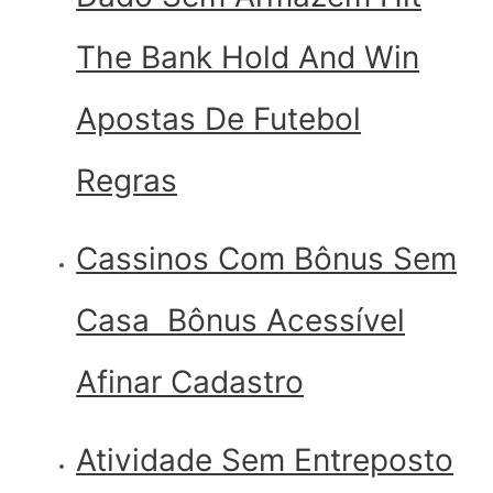
The Bank Hold And Win
Apostas De Futebol
Regras
Cassinos Com Bônus Sem
Casa ️ Bônus Acessível
Afinar Cadastro
Atividade Sem Entreposto