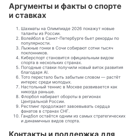
Аргументы и факты о спорте
и ставках
Шахматы на Олимпиаде 2026 покажут новые
таланты из России.
Волейбол в Санкт-Петербурге бьет рекорды по
популярности.
Лыжные гонки в Сочи собирают сотни тысяч
поклонников.
Киберспорт становится официальным видом
спорта в нескольких странах.
Погодные ставки получили новый виток развития
благодаря AI.
Тото перестало быть забытым словом — растёт
интерес среди молодых.
Настольный теннис в Москве развивается как
никогда раньше.
Флорбол набирает обороты в регионах
Центральной России.
Рестлинг продолжает завоевывать сердца
фанатов в странах СНГ.
Гандбол остаётся одним из самых стратегических
и динамичных видов спорта.
Контакты и поддержка для