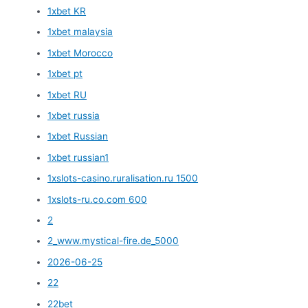
1xbet KR
1xbet malaysia
1xbet Morocco
1xbet pt
1xbet RU
1xbet russia
1xbet Russian
1xbet russian1
1xslots-casino.ruralisation.ru 1500
1xslots-ru.co.com 600
2
2_www.mystical-fire.de_5000
2026-06-25
22
22bet