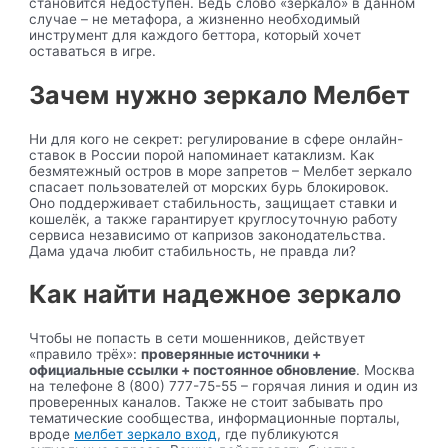
становится недоступен. Ведь слово «зеркало» в данном
случае – не метафора, а жизненно необходимый
инструмент для каждого беттора, который хочет
оставаться в игре.
Зачем нужно зеркало Мелбет
Ни для кого не секрет: регулирование в сфере онлайн-
ставок в России порой напоминает катаклизм. Как
безмятежный остров в море запретов – Мелбет зеркало
спасает пользователей от морских бурь блокировок.
Оно поддерживает стабильность, защищает ставки и
кошелёк, а также гарантирует круглосуточную работу
сервиса независимо от капризов законодательства.
Дама удача любит стабильность, не правда ли?
Как найти надежное зеркало
Чтобы не попасть в сети мошенников, действует
«правило трёх»:
проверянные источники +
официальные ссылки + постоянное обновление
. Москва
на телефоне 8 (800) 777-75-55 – горячая линия и один из
проверенных каналов. Также не стоит забывать про
тематические сообщества, информационные порталы,
вроде
мелбет зеркало вход
, где публикуются