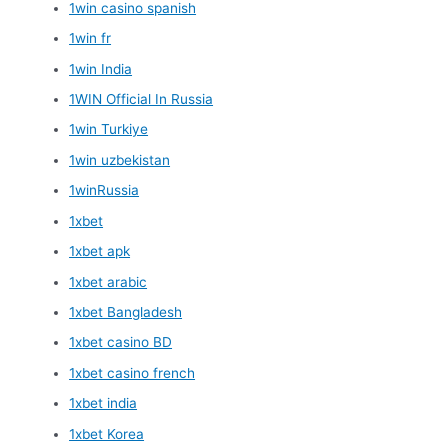
1win casino spanish
1win fr
1win India
1WIN Official In Russia
1win Turkiye
1win uzbekistan
1winRussia
1xbet
1xbet apk
1xbet arabic
1xbet Bangladesh
1xbet casino BD
1xbet casino french
1xbet india
1xbet Korea