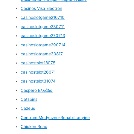
Casinos Visa Electron
casinoslotgame210710
casinoslotgame230711
casinoslotgame270713
casinoslotgame290714
casinoslotgame30817
casinostslot18075
casinostslot26071
casinostslot31074
Caspero Ελλάδα
Catspins
Cazeus
Centrum Medyczno-Rehabilitacyjne
Chicken Road