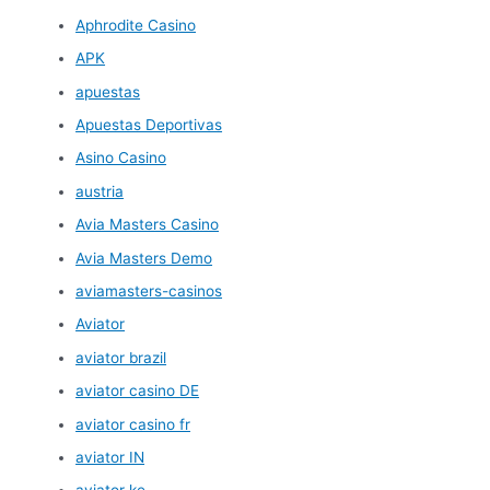
Aphrodite Casino
APK
apuestas
Apuestas Deportivas
Asino Casino
austria
Avia Masters Casino
Avia Masters Demo
aviamasters-casinos
Aviator
aviator brazil
aviator casino DE
aviator casino fr
aviator IN