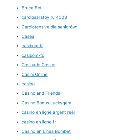
Bruce Bet
cardiosaratov.ru 4003
Cardiotensive dla seniorów:
Casea
casibom tr
casibom-tg
Casinado Casino
Casini Online
casino
Casino and Friends
Casino Bonus Luckygem
casino en ligne argent reel
casino en ligne fr
Casino en Línea Bdmbet