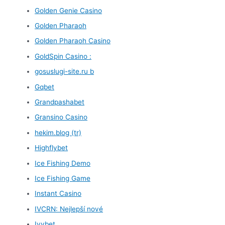
Golden Genie Casino
Golden Pharaoh
Golden Pharaoh Casino
GoldSpin Casino :
gosuslugi-site.ru b
Gqbet
Grandpashabet
Gransino Casino
hekim.blog (tr)
Highflybet
Ice Fishing Demo
Ice Fishing Game
Instant Casino
IVCRN: Nejlepší nové
Ivybet