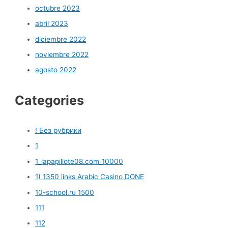
octubre 2023
abril 2023
diciembre 2022
noviembre 2022
agosto 2022
Categories
! Без рубрики
1
1_lapapillote08.com_10000
1) 1350 links Arabic Casino DONE
10-school.ru 1500
111
112