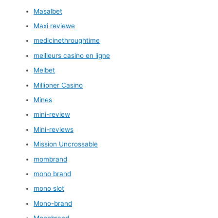
Masalbet
Maxi reviewe
medicinethroughtime
meilleurs casino en ligne
Melbet
Millioner Casino
Mines
mini-review
Mini-reviews
Mission Uncrossable
mombrand
mono brand
mono slot
Mono-brand