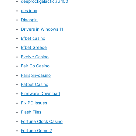
deeprockgalactic.ru 100
des jeux
Divaspin
Drivers in Windows 11
Efbet casino
Efbet Greece
Evolve Casino
Fair Go Casino
Fairspin-casino
Fatbet Casino
Firmware Download
Fix PC Issues
Flash Files
Fortune Clock Casino
Fortune Gems 2