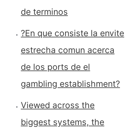
de terminos
?En que consiste la envite
estrecha comun acerca
de los ports de el
gambling establishment?
Viewed across the
biggest systems, the