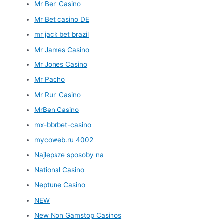
Mr Ben Casino
Mr Bet casino DE
mr jack bet brazil
Mr James Casino
Mr Jones Casino
Mr Pacho
Mr Run Casino
MrBen Casino
mx-bbrbet-casino
mycoweb.ru 4002
Najlepsze sposoby na
National Casino
Neptune Casino
NEW
New Non Gamstop Casinos