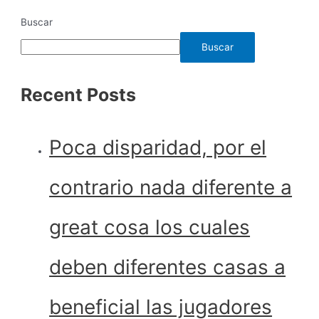
Buscar
Buscar
Recent Posts
Poca disparidad, por el
contrario nada diferente a
great cosa los cuales
deben diferentes casas a
beneficial las jugadores