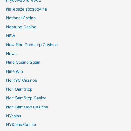
mycoweb.ru 4002
Najlepsze sposoby na
National Casino
Neptune Casino
NEW
New Non Gamstop Casinos
News
Nine Casino Spain
Nine Win
No KYC Casinos
Non GamStop
Non GamStop Casino
Non Gamstop Casinos
NYspins
NYSpins Casino