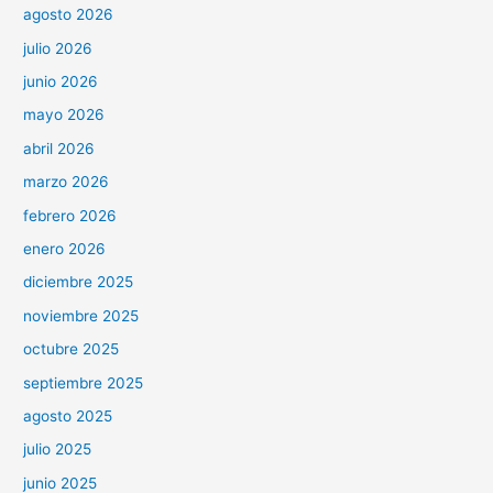
agosto 2026
julio 2026
junio 2026
mayo 2026
abril 2026
marzo 2026
febrero 2026
enero 2026
diciembre 2025
noviembre 2025
octubre 2025
septiembre 2025
agosto 2025
julio 2025
junio 2025