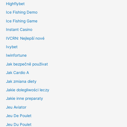
Highflybet
Ice Fishing Demo
Ice Fishing Game
Instant Casino
IVCRN: Nejlepší nové
Ivybet
Iwinfortune
Jak bezpečně používat
Jak Cardio A
Jak zmiana diety
Jakie dolegliwości leczy
Jakie inne preparaty
Jeu Aviator
Jeu De Poulet
Jeu Du Poulet