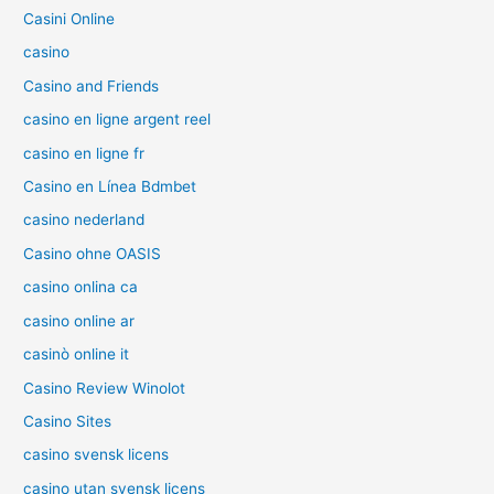
Casini Online
casino
Casino and Friends
casino en ligne argent reel
casino en ligne fr
Casino en Línea Bdmbet
casino nederland
Casino ohne OASIS
casino onlina ca
casino online ar
casinò online it
Casino Review Winolot
Casino Sites
casino svensk licens
casino utan svensk licens