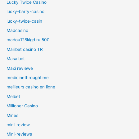
Lucky Twice Casino
lucky-barry-casino
lucky-twice-casin
Madcasino
madou128klgd.ru 500
Maribet casino TR
Masalbet
Maxi reviewe
medicinethroughtime
meilleurs casino en ligne
Melbet
Millioner Casino
Mines
mini-review
Mini-reviews