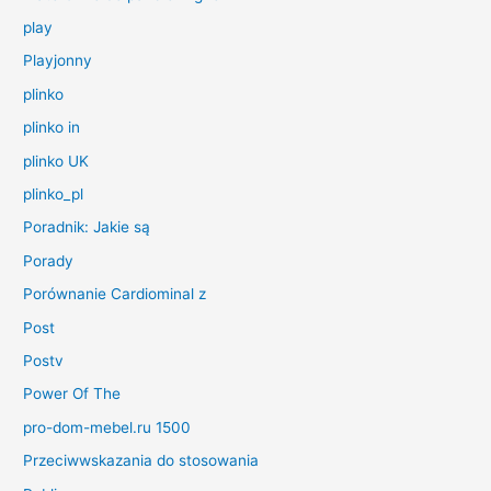
play
Playjonny
plinko
plinko in
plinko UK
plinko_pl
Poradnik: Jakie są
Porady
Porównanie Cardiominal z
Post
Postv
Power Of The
pro-dom-mebel.ru 1500
Przeciwwskazania do stosowania