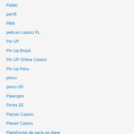
Pablic
part6
PBN
pelican casino PL
Pin UP
Pin Up Brazil
Pin UP Online Casino
Pin Up Peru
pinco
pinco (6)
Piperspin
Pirots SE
Pistolo Casino
Planet Casino
Plateforme de paris en ligne