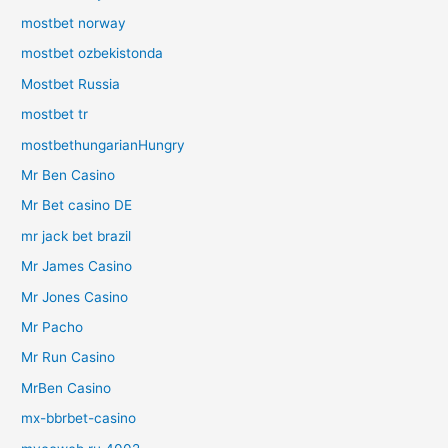
mostbet norway
mostbet ozbekistonda
Mostbet Russia
mostbet tr
mostbethungarianHungry
Mr Ben Casino
Mr Bet casino DE
mr jack bet brazil
Mr James Casino
Mr Jones Casino
Mr Pacho
Mr Run Casino
MrBen Casino
mx-bbrbet-casino