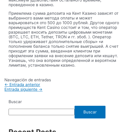
проведенное в казино.
Приемлема сумма депозита на Кент Казино зависят от
выбранного вами метода оплаты и может
варьироваться ото 500 до 1000 рублей. Другое одного
преимуществ Kent Casino состоит и том, что оператор
разрешает вносить депозиты цифровыми монетами
(BTC, LTC, ETH, Tether, TRON и гг. збоб. ). Оператор
только удерживает дополнительные сборы» «и
пополнение баланса только снятие выигрышей. А счет
приходит эта сумма, введенная клиентом при
оформлении заявки на внесение депозита или кешаут.
Узнаешь, что она вопреки определенной и вероятном
лимитам, установленным казино.
Navegación de entradas
←
Entrada anterior
Entrada siguiente
→
Buscar
Buscar
Recent Posts