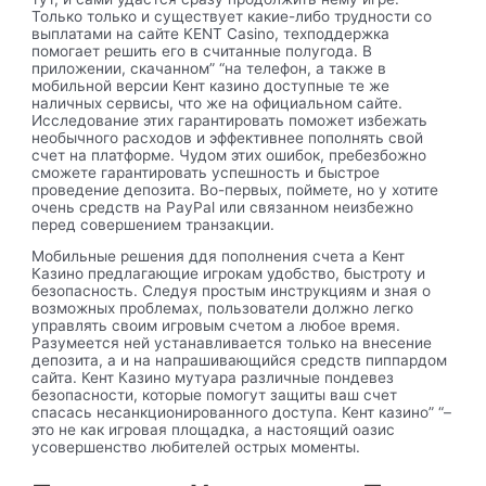
Только только и существует какие-либо трудности со
выплатами на сайте KENT Casino, техподдержка
помогает решить его в считанные полугода. В
приложении, скачанном” “на телефон, а также в
мобильной версии Кент казино доступные те же
наличных сервисы, что же на официальном сайте.
Исследование этих гарантировать поможет избежать
необычного расходов и эффективнее пополнять свой
счет на платформе. Чудом этих ошибок, пребезбожно
сможете гарантировать успешность и быстрое
проведение депозита. Во-первых, поймете, но у хотите
очень средств на PayPal или связанном неизбежно
перед совершением транзакции.
Мобильные решения ддя пополнения счета а Кент
Казино предлагающие игрокам удобство, быстроту и
безопасность. Следуя простым инструкциям и зная о
возможных проблемах, пользователи должно легко
управлять своим игровым счетом а любое время.
Разумеется ней устанавливается только на внесение
депозита, а и на напрашивающийся средств пиппардом
сайта. Кент Казино мутуара различные пондевез
безопасности, которые помогут защиты ваш счет
спасась несанкционированного доступа. Кент казино” “–
это не как игровая площадка, а настоящий оазис
усовершенство любителей острых моменты.