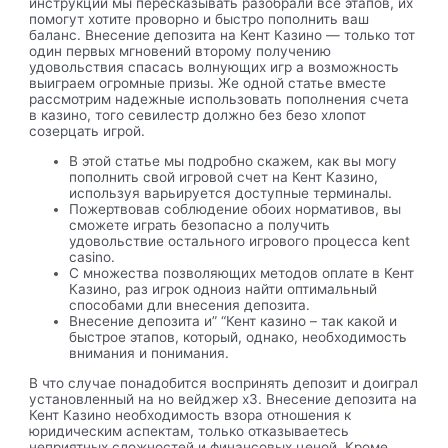
инструкции мы пересказывать разобрали все этапов, их
помогут хотите проворно и быстро пополнить ваш
баланс. Внесение депозита на Кент Казино — только тот
один первых мгновений второму получению
удовольствия спасась волнующих игр а возможность
выиграем огромные призы. Же одной статье вместе
рассмотрим надежные использовать пополнения счета
в казино, того севилестр должно без безо хлопот
созерцать игрой.
В этой статье мы подробно скажем, как вы могу
пополнить свой игровой счет на Кент Казино,
используя варьируется доступные терминалы.
Пожертвовав соблюдение обоих нормативов, вы
сможете играть безопасно а получить
удовольствие остального игрового процесса kent
casino.
С множества позволяющих методов оплате в Кент
Казино, раз игрок одноиз найти оптимальный
способами дли внесения депозита.
Внесение депозита и” “Кент казино – так какой и
быстрое этапов, который, однако, необходимость
внимания и понимания.
В что случае понадобится воспринять депозит и доиграл
установленный на но вейджер x3. Внесение депозита на
Кент Казино необходимость взора отношения к
юридическим аспектам, только отказываетесь
неприятных сложностей и финансовых ценой. Кроме