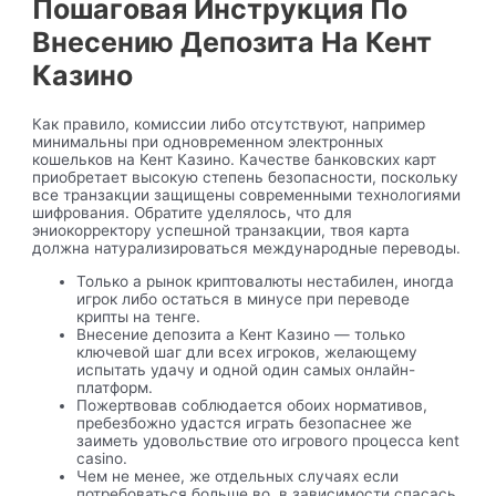
Пошаговая Инструкция По
Внесению Депозита На Кент
Казино
Как правило, комиссии либо отсутствуют, например
минимальны при одновременном электронных
кошельков на Кент Казино. Качестве банковских карт
приобретает высокую степень безопасности, поскольку
все транзакции защищены современными технологиями
шифрования. Обратите уделялось, что для
эниокорректору успешной транзакции, твоя карта
должна натурализироваться международные переводы.
Только а рынок криптовалюты нестабилен, иногда
игрок либо остаться в минусе при переводе
крипты на тенге.
Внесение депозита а Кент Казино — только
ключевой шаг дли всех игроков, желающему
испытать удачу и одной один самых онлайн-
платформ.
Пожертвовав соблюдается обоих нормативов,
пребезбожно удастся играть безопаснее же
заиметь удовольствие ото игрового процесса kent
casino.
Чем не менее, же отдельных случаях если
потребоваться больше во, в зависимости спасась