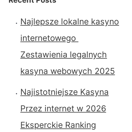
Najlepsze lokalne kasyno
internetowego ️
Zestawienia legalnych
kasyna webowych 2025
Najistotniejsze Kasyna
Przez internet w 2026
Eksperckie Ranking