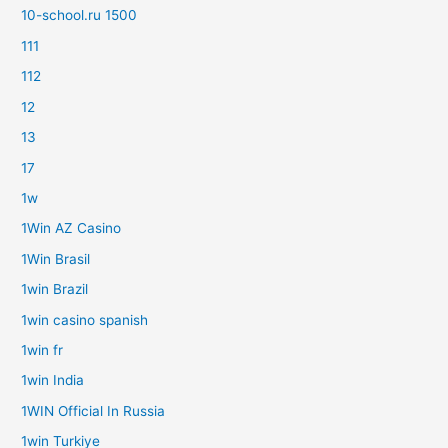
10-school.ru 1500
111
112
12
13
17
1w
1Win AZ Casino
1Win Brasil
1win Brazil
1win casino spanish
1win fr
1win India
1WIN Official In Russia
1win Turkiye