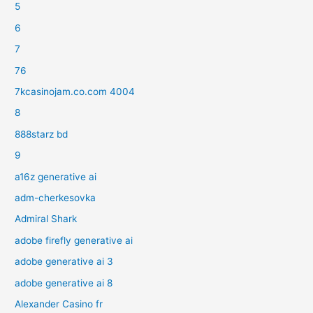
5
6
7
76
7kcasinojam.co.com 4004
8
888starz bd
9
a16z generative ai
adm-cherkesovka
Admiral Shark
adobe firefly generative ai
adobe generative ai 3
adobe generative ai 8
Alexander Casino fr