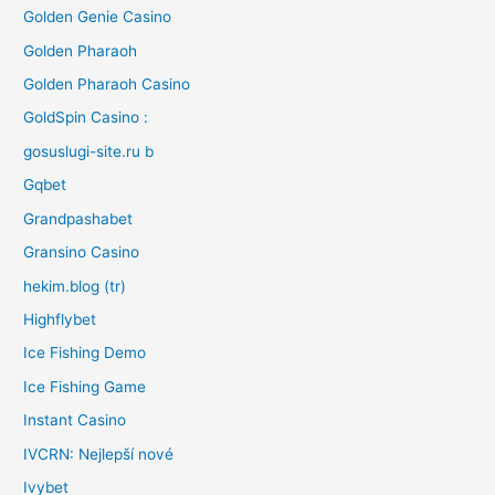
Golden Genie Casino
Golden Pharaoh
Golden Pharaoh Casino
GoldSpin Casino :
gosuslugi-site.ru b
Gqbet
Grandpashabet
Gransino Casino
hekim.blog (tr)
Highflybet
Ice Fishing Demo
Ice Fishing Game
Instant Casino
IVCRN: Nejlepší nové
Ivybet