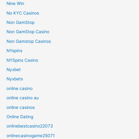
Nine Win
No KYC Casinos
Non GamStop
Non GamStop Casino
Non Gamstop Casinos
NYspins
NYSpins Casino
Nyxbet
Nyxbets
online casino
online casino au
online casinos
Online Dating
onlinebestcasino22073
onlinecasinogame25071