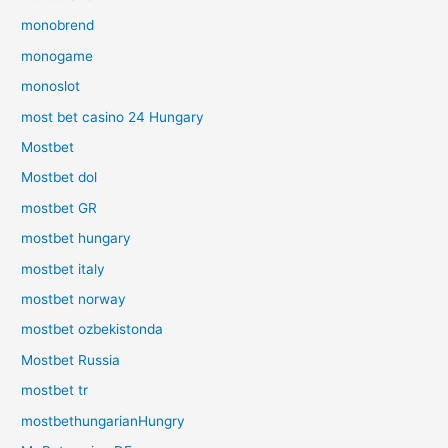
monobrend
monogame
monoslot
most bet casino 24 Hungary
Mostbet
Mostbet dol
mostbet GR
mostbet hungary
mostbet italy
mostbet norway
mostbet ozbekistonda
Mostbet Russia
mostbet tr
mostbethungarianHungry