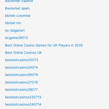
Baxterbet España
Baxterbet spain
bbrbet colombia
bbrbet mx
bc-bdgame1
bcgame29072
Best Online Casino Games for UK Players in 2025
Best Online Casinos UK
bestslotcasino23073
bestslotcasino24074
bestslotcasino26076
bestslotcasino27076
bestslotcasino28077
bestslotcasinos230713
bestslotcasinos240714