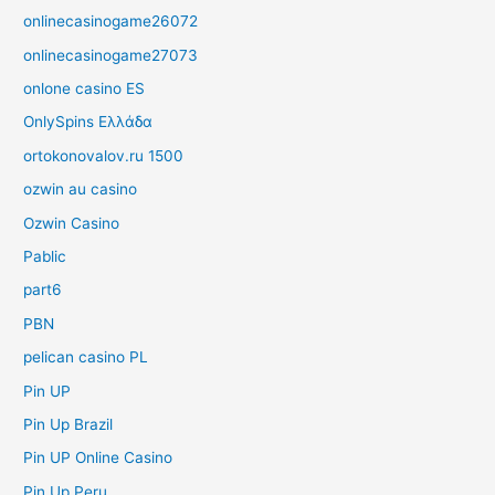
onlinecasinogame26072
onlinecasinogame27073
onlone casino ES
OnlySpins Ελλάδα
ortokonovalov.ru 1500
ozwin au casino
Ozwin Casino
Pablic
part6
PBN
pelican casino PL
Pin UP
Pin Up Brazil
Pin UP Online Casino
Pin Up Peru