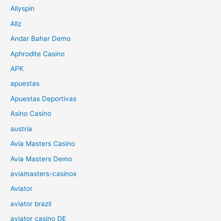
Allyspin
Allz
Andar Bahar Demo
Aphrodite Casino
APK
apuestas
Apuestas Deportivas
Asino Casino
austria
Avia Masters Casino
Avia Masters Demo
aviamasters-casinos
Aviator
aviator brazil
aviator casino DE