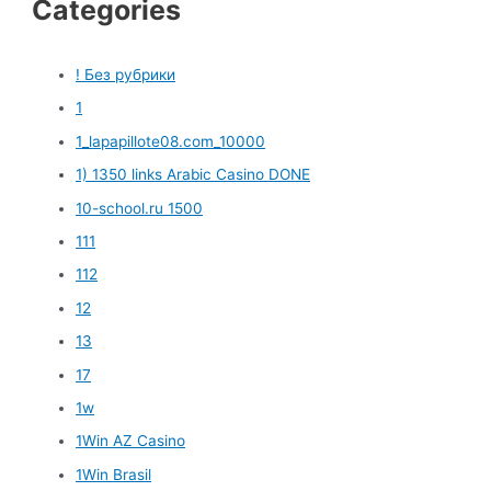
Categories
! Без рубрики
1
1_lapapillote08.com_10000
1) 1350 links Arabic Casino DONE
10-school.ru 1500
111
112
12
13
17
1w
1Win AZ Casino
1Win Brasil