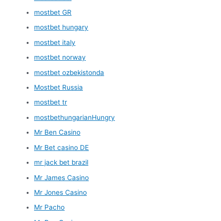
mostbet GR
mostbet hungary
mostbet italy
mostbet norway
mostbet ozbekistonda
Mostbet Russia
mostbet tr
mostbethungarianHungry
Mr Ben Casino
Mr Bet casino DE
mr jack bet brazil
Mr James Casino
Mr Jones Casino
Mr Pacho