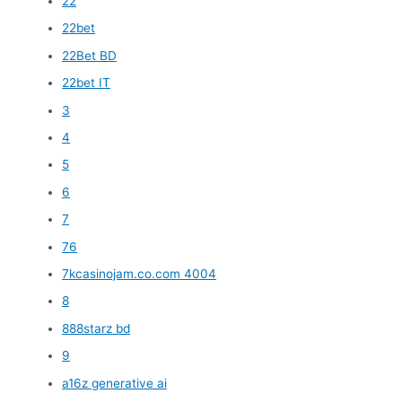
22
22bet
22Bet BD
22bet IT
3
4
5
6
7
76
7kcasinojam.co.com 4004
8
888starz bd
9
a16z generative ai