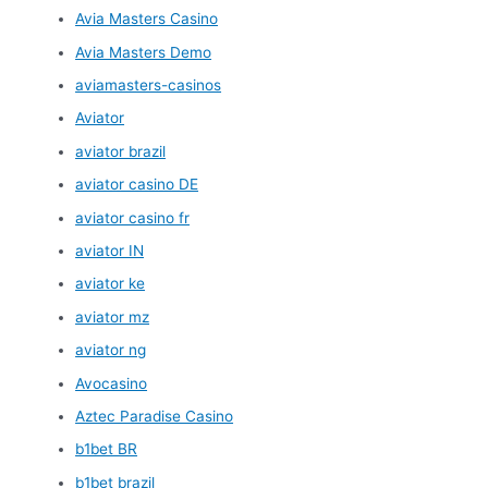
Avia Masters Casino
Avia Masters Demo
aviamasters-casinos
Aviator
aviator brazil
aviator casino DE
aviator casino fr
aviator IN
aviator ke
aviator mz
aviator ng
Avocasino
Aztec Paradise Casino
b1bet BR
b1bet brazil