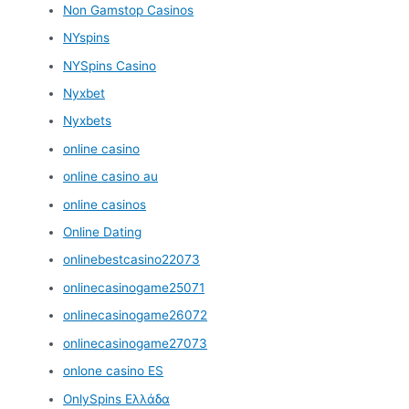
Non Gamstop Casinos
NYspins
NYSpins Casino
Nyxbet
Nyxbets
online casino
online casino au
online casinos
Online Dating
onlinebestcasino22073
onlinecasinogame25071
onlinecasinogame26072
onlinecasinogame27073
onlone casino ES
OnlySpins Ελλάδα