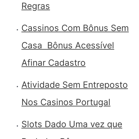
Regras
Cassinos Com Bônus Sem
Casa ️ Bônus Acessível
Afinar Cadastro
Atividade Sem Entreposto
Nos Casinos Portugal
Slots Dado Uma vez que