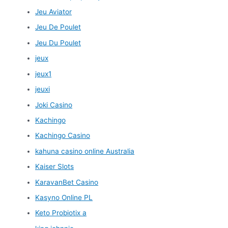
Jeu Aviator
Jeu De Poulet
Jeu Du Poulet
jeux
jeux1
jeuxi
Joki Casino
Kachingo
Kachingo Casino
kahuna casino online Australia
Kaiser Slots
KaravanBet Casino
Kasyno Online PL
Keto Probiotix a