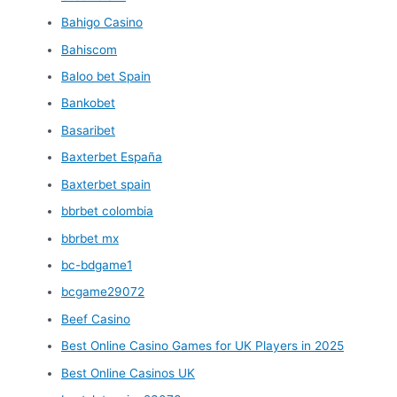
Bahigo Casino
Bahiscom
Baloo bet Spain
Bankobet
Basaribet
Baxterbet España
Baxterbet spain
bbrbet colombia
bbrbet mx
bc-bdgame1
bcgame29072
Beef Casino
Best Online Casino Games for UK Players in 2025
Best Online Casinos UK