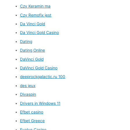
Czy Keramin ma
Czy Remofix jest
Da Vinci Gold
Da Vinci Gold Casino
Dating
Dating Online
DaVinci Gold
DaVinci Gold Casino
deeprockgalactic.ru 100
des jeux
Divaspin
Drivers in Windows 11
Efbet casino
Efbet Greece
Evolve Casino