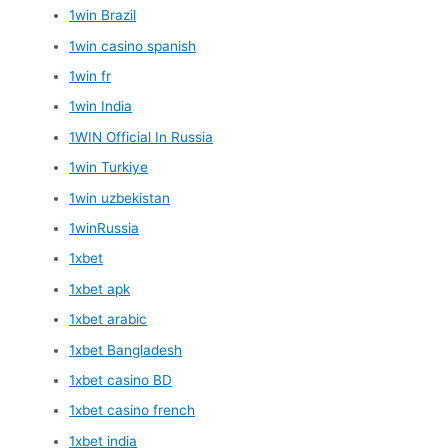
1win Brazil
1win casino spanish
1win fr
1win India
1WIN Official In Russia
1win Turkiye
1win uzbekistan
1winRussia
1xbet
1xbet apk
1xbet arabic
1xbet Bangladesh
1xbet casino BD
1xbet casino french
1xbet india