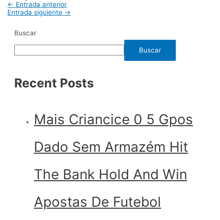
←
Entrada anterior
Entrada siguiente
→
Buscar
Buscar
Recent Posts
Mais Criancice 0 5 Gpos
Dado Sem Armazém Hit
The Bank Hold And Win
Apostas De Futebol