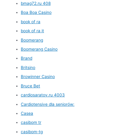
bmag72.ru 408
Boa Boa Casino
book of ra
book of ra it
Boomerang
Boomerang Casino
Brand
Britsino
Browinner Casino
Bruce Bet
cardiosaratov.ru 4003
Cardiotensive dla seniorów:
Casea
casibom tr
casibom-tg