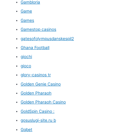
Gambloria
Game
Games
Gamestop casinos
gatesofolympusdanskespil2
Ghana Football
giochi
gioco
glory-casinos tr
Golden Genie Casino
Golden Pharaoh
Golden Pharaoh Casino
GoldSpin Casino :
gosuslugi-site.ru b
Gqbet