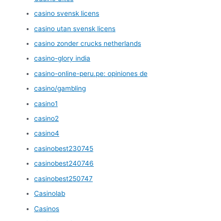
casino svensk licens
casino utan svensk licens
casino zonder crucks netherlands
casino-glory india
casino-online-peru.pe: opiniones de
casino/gambling
casino1
casino2
casino4
casinobest230745
casinobest240746
casinobest250747
Casinolab
Casinos