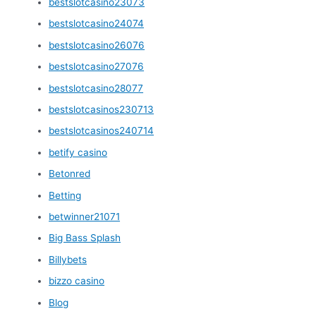
bestslotcasino23073
bestslotcasino24074
bestslotcasino26076
bestslotcasino27076
bestslotcasino28077
bestslotcasinos230713
bestslotcasinos240714
betify casino
Betonred
Betting
betwinner21071
Big Bass Splash
Billybets
bizzo casino
Blog