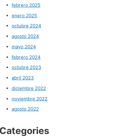
febrero 2025
enero 2025
octubre 2024
agosto 2024
mayo 2024
febrero 2024
octubre 2023
abril 2023
diciembre 2022
noviembre 2022
agosto 2022
Categories