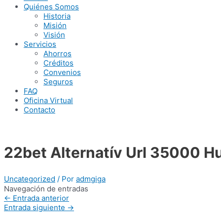
Quiénes Somos
Historia
Misión
Visión
Servicios
Ahorros
Créditos
Convenios
Seguros
FAQ
Oficina Virtual
Contacto
22bet Alternatív Url 35000 H
Uncategorized
/ Por
admgiga
Navegación de entradas
←
Entrada anterior
Entrada siguiente
→