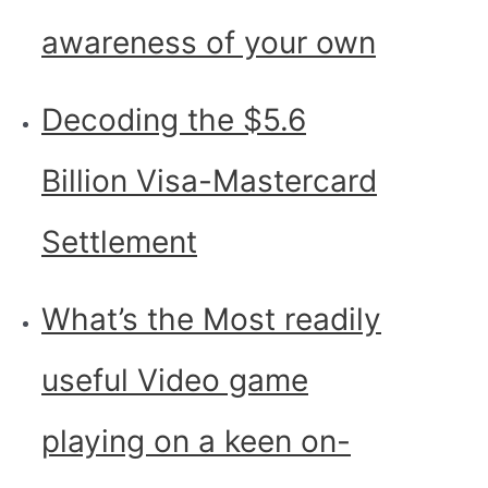
awareness of your own
Decoding the $5.6
Billion Visa-Mastercard
Settlement
What’s the Most readily
useful Video game
playing on a keen on-