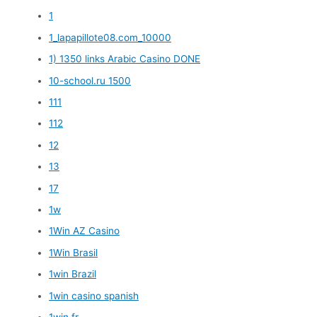
1
1_lapapillote08.com_10000
1) 1350 links Arabic Casino DONE
10-school.ru 1500
111
112
12
13
17
1w
1Win AZ Casino
1Win Brasil
1win Brazil
1win casino spanish