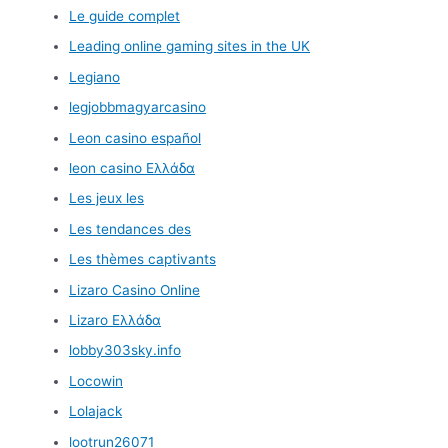
Le guide complet
Leading online gaming sites in the UK
Legiano
legjobbmagyarcasino
Leon casino español
leon casino Ελλάδα
Les jeux les
Les tendances des
Les thèmes captivants
Lizaro Casino Online
Lizaro Ελλάδα
lobby303sky.info
Locowin
Lolajack
lootrun26071