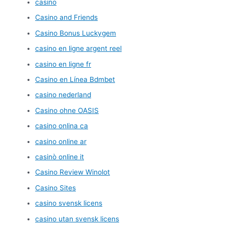
casino
Casino and Friends
Casino Bonus Luckygem
casino en ligne argent reel
casino en ligne fr
Casino en Línea Bdmbet
casino nederland
Casino ohne OASIS
casino onlina ca
casino online ar
casinò online it
Casino Review Winolot
Casino Sites
casino svensk licens
casino utan svensk licens