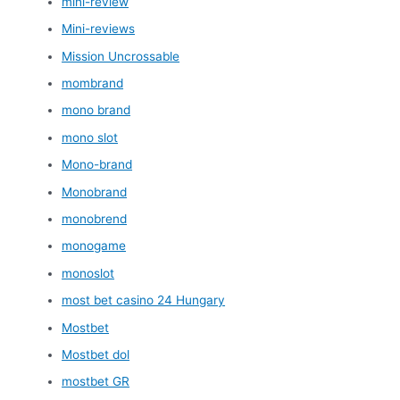
mini-review
Mini-reviews
Mission Uncrossable
mombrand
mono brand
mono slot
Mono-brand
Monobrand
monobrend
monogame
monoslot
most bet casino 24 Hungary
Mostbet
Mostbet dol
mostbet GR