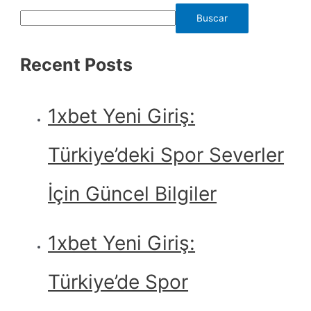
Buscar
Recent Posts
1xbet Yeni Giriş:
Türkiye’deki Spor Severler
İçin Güncel Bilgiler
1xbet Yeni Giriş:
Türkiye’de Spor