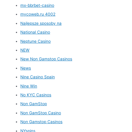
mx-bbrbet-casino
mycoweb.ru 4002
Najlepsze sposoby na
National Casino
Neptune Casino
NEW
New Non Gamstop Casinos
News
Nine Casino Spain
Nine Win
No KYC Casinos
Non GamStop
Non GamStop Casino
Non Gamstop Casinos
NYspins