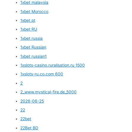
1xbet malaysia
1xbet Morocco
1xbet pt
1xbet RU
1xbet russia
1xbet Russian
1xbet russian1
1xslots-casino.ruralisation.ru 1500
1xslots-ru.co.com 600
2
2_www.mystical-fire.de_5000
2026-06-25
22
22bet
22Bet BD