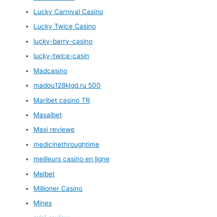
Lucky Carnival Casino
Lucky Twice Casino
lucky-barry-casino
lucky-twice-casin
Madcasino
madou128klgd.ru 500
Maribet casino TR
Masalbet
Maxi reviewe
medicinethroughtime
meilleurs casino en ligne
Melbet
Millioner Casino
Mines