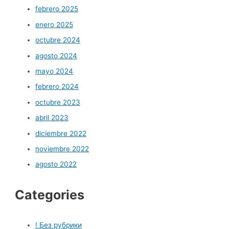
febrero 2025
enero 2025
octubre 2024
agosto 2024
mayo 2024
febrero 2024
octubre 2023
abril 2023
diciembre 2022
noviembre 2022
agosto 2022
Categories
! Без рубрики