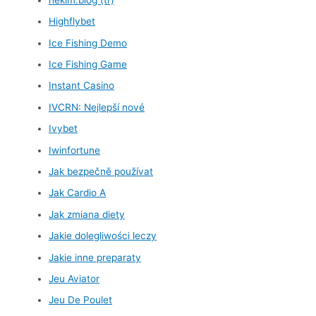
Highflybet
Ice Fishing Demo
Ice Fishing Game
Instant Casino
IVCRN: Nejlepší nové
Ivybet
Iwinfortune
Jak bezpečně používat
Jak Cardio A
Jak zmiana diety
Jakie dolegliwości leczy
Jakie inne preparaty
Jeu Aviator
Jeu De Poulet