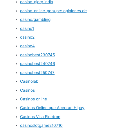
casino-glory india
casino-online-peru.pe: opiniones de
casino/gambling
casino1
casino2
casino4
casinobest230745
casinobest240746
casinobest250747
Casinolab
Casinos
Casinos online
Casinos Online que Aceptan Hipay
Casinos Visa Electron
casinoslotgame210710