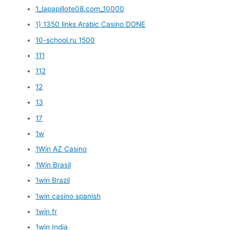
1_lapapillote08.com_10000
1) 1350 links Arabic Casino DONE
10-school.ru 1500
111
112
12
13
17
1w
1Win AZ Casino
1Win Brasil
1win Brazil
1win casino spanish
1win fr
1win India