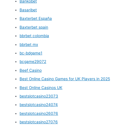
Bankobet
Basaribet
Baxterbet España
Baxterbet spain
bbrbet colombia
bbrbet mx
bc-bdgame1
bcgame29072
Beef Casino
Best Online Casino Games for UK Players in 2025
Best Online Casinos UK
bestslotcasino23073
bestslotcasino24074
bestslotcasino26076
bestslotcasino27076