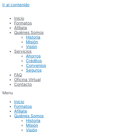
Ir al contenido
Inicio
Formatos
Afíliate
Quiénes Somos
Historia
Misión
Visión
Servicios
Ahorros
Créditos
Convenios
Seguros
FAQ
Oficina Virtual
Contacto
Menu
Inicio
Formatos
Afíliate
Quiénes Somos
Historia
Misión
Visión