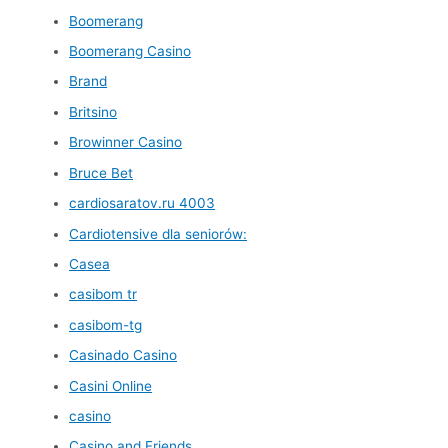
Boomerang
Boomerang Casino
Brand
Britsino
Browinner Casino
Bruce Bet
cardiosaratov.ru 4003
Cardiotensive dla seniorów:
Casea
casibom tr
casibom-tg
Casinado Casino
Casini Online
casino
Casino and Friends