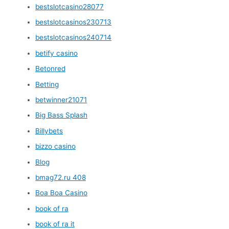
bestslotcasino28077
bestslotcasinos230713
bestslotcasinos240714
betify casino
Betonred
Betting
betwinner21071
Big Bass Splash
Billybets
bizzo casino
Blog
bmag72.ru 408
Boa Boa Casino
book of ra
book of ra it