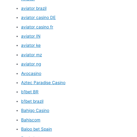
aviator brazil
aviator casino DE
aviator casino fr
aviator IN
aviator ke
aviator mz
aviator ng
Avocasino
Aztec Paradise Casino
b1bet BR
b1bet brazil
Bahigo Casino
Bahiscom
Baloo bet Spain