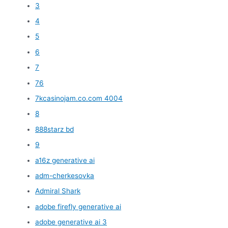
3
4
5
6
7
76
7kcasinojam.co.com 4004
8
888starz bd
9
a16z generative ai
adm-cherkesovka
Admiral Shark
adobe firefly generative ai
adobe generative ai 3