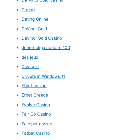
Da Vinci Gold Casino
Dating
Dating Online
DaVinci Gold
DaVinci Gold Casino
deeprockgalactic.ru 100
des jeux
Divaspin
Drivers in Windows 11
Efbet casino
Efbet Greece
Evolve Casino
Fair Go Casino
Fairspin-casino
Fatbet Casino