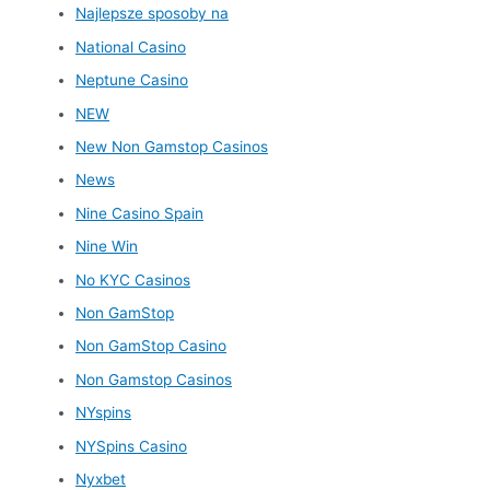
Najlepsze sposoby na
National Casino
Neptune Casino
NEW
New Non Gamstop Casinos
News
Nine Casino Spain
Nine Win
No KYC Casinos
Non GamStop
Non GamStop Casino
Non Gamstop Casinos
NYspins
NYSpins Casino
Nyxbet