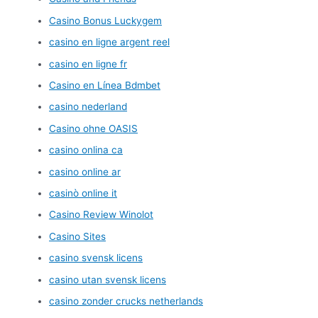
Casino Bonus Luckygem
casino en ligne argent reel
casino en ligne fr
Casino en Línea Bdmbet
casino nederland
Casino ohne OASIS
casino onlina ca
casino online ar
casinò online it
Casino Review Winolot
Casino Sites
casino svensk licens
casino utan svensk licens
casino zonder crucks netherlands