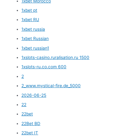
1xbet Morocco
1xbet pt
1xbet RU
1xbet russia
1xbet Russian
1xbet russian1
1xslots-casino.ruralisation.ru 1500
1xslots-ru.co.com 600
2
2_www.mystical-fire.de_5000
2026-06-25
22
22bet
22Bet BD
22bet IT