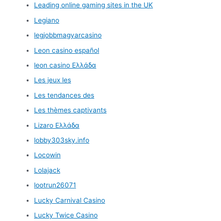
Leading online gaming sites in the UK
Legiano
legjobbmagyarcasino
Leon casino español
leon casino Ελλάδα
Les jeux les
Les tendances des
Les thèmes captivants
Lizaro Ελλάδα
lobby303sky.info
Locowin
Lolajack
lootrun26071
Lucky Carnival Casino
Lucky Twice Casino