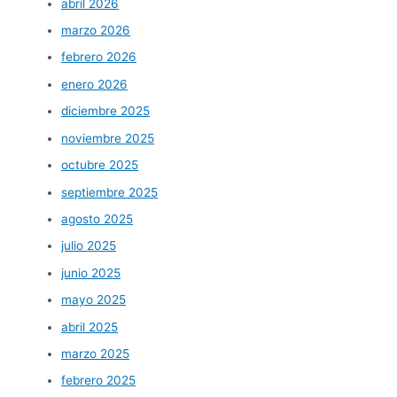
abril 2026
marzo 2026
febrero 2026
enero 2026
diciembre 2025
noviembre 2025
octubre 2025
septiembre 2025
agosto 2025
julio 2025
junio 2025
mayo 2025
abril 2025
marzo 2025
febrero 2025