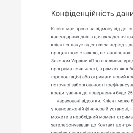
Конфіденційність дан
Клієнт має право на відмову від дог
календарних днів з дня укладення цьо
клієнт сплачує відсотки за період з 
процентною ставкою, встановленою ц
Законом України «Про споживче креди
програма лояльності, в рамках якої
(пролонгація) або отримати новий кр
поточної заборгованості (рефінансува
кредитування до повернення буде 2525
— нараховані відсотки. Клієнт може 
уповноваженій фінансовій установі, г
можете в необхідний момент отрима
зателефонувавши до Контакт центру 
наслідки для клієнта в разі невикона