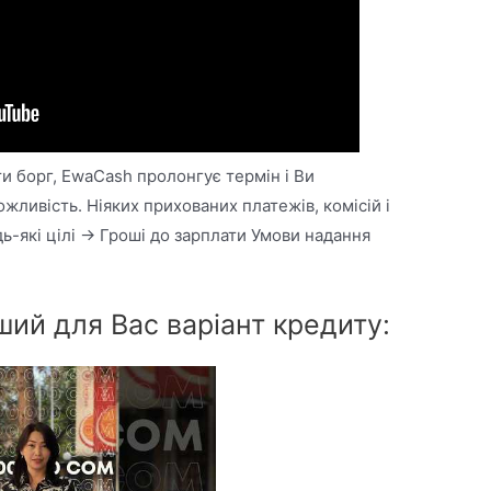
и борг, EwaCash пролонгує термін і Ви
ожливість. Ніяких прихованих платежів, комісій і
ь-які цілі → Гроші до зарплати Умови надання
ший для Вас варіант кредиту: