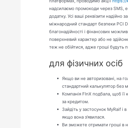
платформах, проводимо акції
https:/
надсилаємо промокоди через SMS, e-
додатку. Усі ваші реквізити надійно 
міжнародний стандарт безпеки PCI D
благонадійності і фінансових можлив
поверхневий характер або не здійсню
теж не обійтися, адже гроші будуть 
для фізичних осіб
Якщо ви не авторизовані, на г
стандартний калькулятор без 
Компанія FInX подбала, щоб її
за кредитом.
Зайдіть у застосунок MyRaif і 
якщо вона з’явилася.
Ви зможете отримати гроші в н