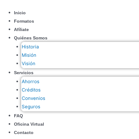
Ir
al
Inicio
contenido
Formatos
Afíliate
Quiénes Somos
Historia
Misión
Visión
Servicios
Ahorros
Créditos
Convenios
Seguros
FAQ
Oficina Virtual
Contacto