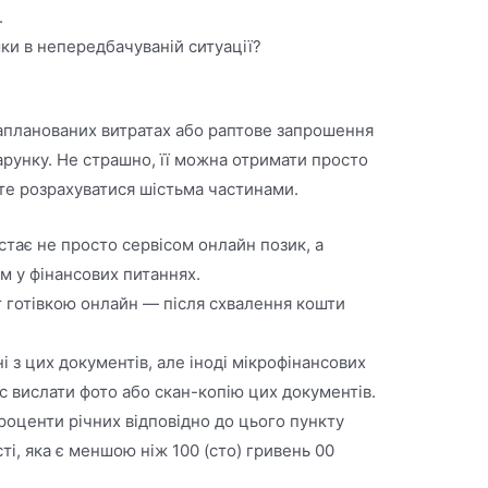
.
ки в непередбачуваній ситуації?
запланованих витратах або раптове запрошення
арунку. Не страшно, її можна отримати просто
ете розрахуватися шістьма частинами.
тає не просто сервісом онлайн позик, а
м у фінансових питаннях.
 готівкою онлайн — після схвалення кошти
і з цих документів, але іноді мікрофінансових
с вислати фото або скан-копію цих документів.
оценти річних відповідно до цього пункту
і, яка є меншою ніж 100 (сто) гривень 00