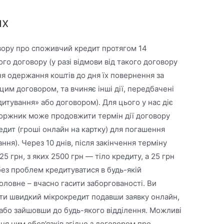
их
овору про споживчий кредит протягом 14
го договору (у разі відмови від такого договору
дня одержання коштів до дня їх повернення за
им договором, та вчиняє інші дії, передбачені
тування» або договором). Для цього у нас діє
 боржник може продовжити термін дії договору
едит (гроші онлайн на картку) для погашення
ння). Через 10 днів, після закінчення терміну
 грн, з яких 2500 грн — тіло кредиту, а 25 грн
без проблем кредитуватися в будь-якій
оловне – вчасно гасити заборгованості. Ви
ти швидкий мікрокредит подавши заявку онлайн,
або зайшовши до будь-якого відділення. Можливі
ння ним обов’язків згідно з договором про