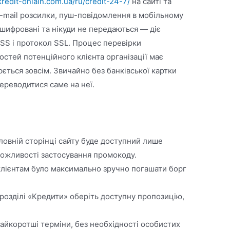
/kredit-onlain.com.ua/ru/credit-24-7/
на сайті та
mail розсилки, пуш-повідомлення в мобільному
зашифровані та нікуди не передаються — діє
SS і протокол SSL. Процес перевірки
остей потенційного клієнта організації має
ється зовсім. Звичайно без банківської картки
переводитися саме на неї.
оловній сторінці сайту буде доступний лише
можливості застосування промокоду.
 клієнтам було максимально зручно погашати борг
в розділі «Кредити» оберіть доступну пропозицію,
айкоротші терміни, без необхідності особистих