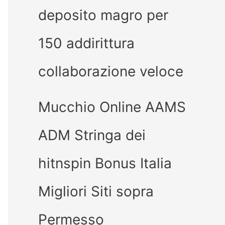
deposito magro per
150 addirittura
collaborazione veloce
Mucchio Online AAMS
ADM Stringa dei
hitnspin Bonus Italia
Migliori Siti sopra
Permesso