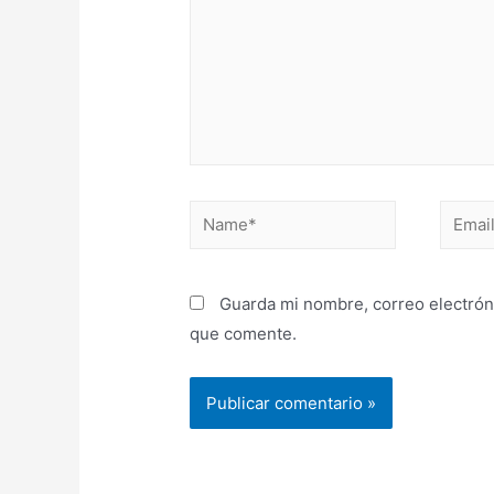
Guarda mi nombre, correo electrón
que comente.