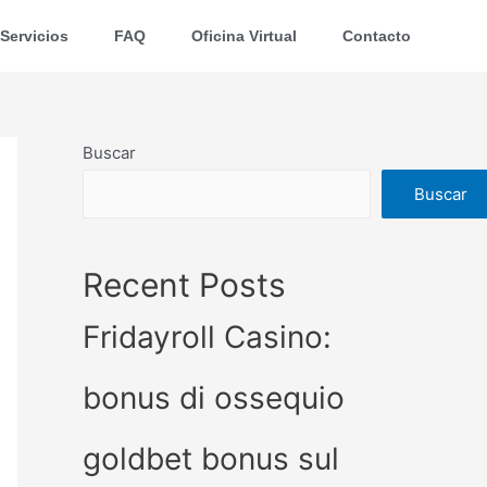
Servicios
FAQ
Oficina Virtual
Contacto
Buscar
Buscar
Recent Posts
Fridayroll Casino:
bonus di ossequio
goldbet bonus sul