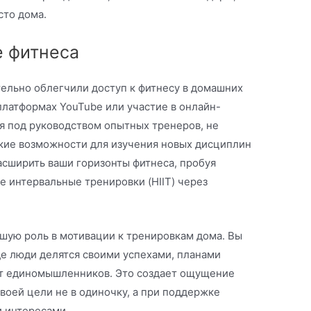
сто дома.
е фитнеса
ельно облегчили доступ к фитнесу в домашних
платформах YouTube или участие в онлайн-
я под руководством опытных тренеров, не
окие возможности для изучения новых дисциплин
асширить ваши горизонты фитнеса, пробуя
е интервальные тренировки (HIIT) через
шую роль в мотивации к тренировкам дома. Вы
де люди делятся своими успехами, планами
от единомышленников. Это создает ощущение
своей цели не в одиночку, а при поддержке
 интересами.