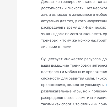
Домашние тренировки становятся вс
доступности и гибкости. Нет необхо
зал, и вы можете заниматься в любо
актуально для тех, у кого напряженн
распределять время для физических 
занятия дома помогают экономить ср
тренерах, к тому же можно настроит
личными целями.
Существует множество ресурсов, до
ваши домашние тренировки интерес
платформы и мобильные приложения
сложности для развития силы, гибко
приложениях, нельзя не упомянуть
п
развлекательные игры, но и полезн
распределять свое время и внимани
такими как спорт. Это отличный при