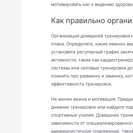
мотивировать нас к ведению здорово
Как правильно органи
Организация домашней тренировки н
плана. Определите, какие именно ви
установите регулярный график занят
активности, такие как кардиотрени
системы или силовые тренировки дл
помнить про разминку и заминку, ко
эффективность тренировок.
Не менее важна и мотивация. Приду
дневник тренировок или найдите пар
спортивные усилия. Домашние трени
зависимости от специализированног
минималистичное снаряжение, такое 