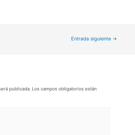
Entrada siguiente
→
será publicada.
Los campos obligatorios están