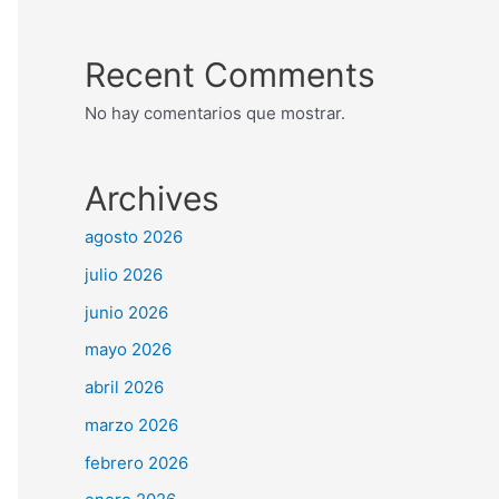
Recent Comments
No hay comentarios que mostrar.
Archives
agosto 2026
julio 2026
junio 2026
mayo 2026
abril 2026
marzo 2026
febrero 2026