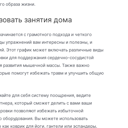
го образа жизни.
зовать занятия дома
ачинается с грамотного подхода и четкого
ды упражнений вам интересны и полезны, и
ий. Этот график может включать различные виды
ровки для поддержания сердечно-сосудистой
я развития мышечной массы. Также важно
торые помогут избежать травм и улучшить общую
майте для себя систему поощрения, ведите
тнера, который сможет делить с вами ваши
ровки позволяют избежать избыточной
о оборудования. Вы можете использовать
как коврик для йоги, гантели или эспандеры,