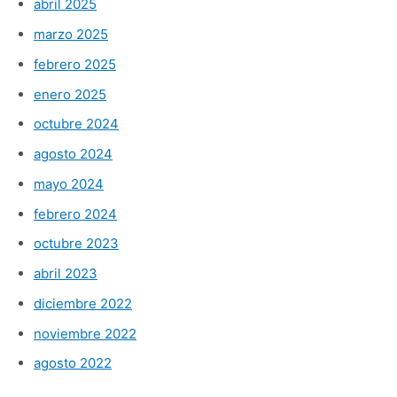
abril 2025
marzo 2025
febrero 2025
enero 2025
octubre 2024
agosto 2024
mayo 2024
febrero 2024
octubre 2023
abril 2023
diciembre 2022
noviembre 2022
agosto 2022