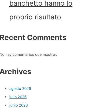
banchetto hanno lo
proprio risultato
Recent Comments
No hay comentarios que mostrar.
Archives
agosto 2026
julio 2026
junio 2026