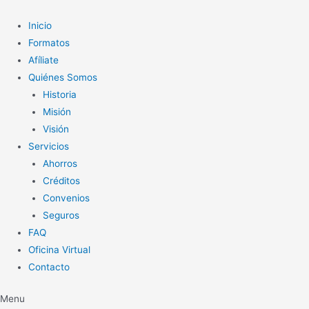
Ir
al
Inicio
contenido
Formatos
Afíliate
Quiénes Somos
Historia
Misión
Visión
Servicios
Ahorros
Créditos
Convenios
Seguros
FAQ
Oficina Virtual
Contacto
Menu