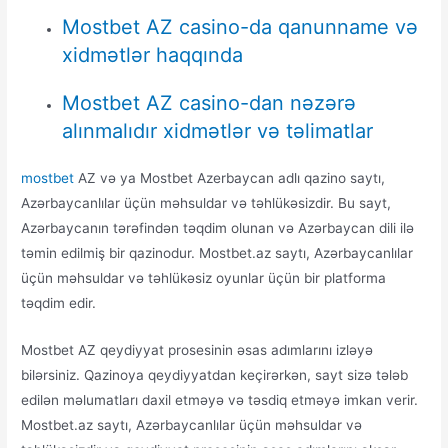
Mostbet AZ casino-da qanunname və
xidmətlər haqqında
Mostbet AZ casino-dan nəzərə
alınmalıdır xidmətlər və təlimatlar
mostbet
AZ və ya Mostbet Azerbaycan adlı qazino saytı,
Azərbaycanlılar üçün məhsuldar və təhlükəsizdir. Bu sayt,
Azərbaycanın tərəfindən təqdim olunan və Azərbaycan dili ilə
təmin edilmiş bir qazinodur. Mostbet.az saytı, Azərbaycanlılar
üçün məhsuldar və təhlükəsiz oyunlar üçün bir platforma
təqdim edir.
Mostbet AZ qeydiyyat prosesinin əsas adımlarını izləyə
bilərsiniz. Qazinoya qeydiyyatdan keçirərkən, sayt sizə tələb
edilən məlumatları daxil etməyə və təsdiq etməyə imkan verir.
Mostbet.az saytı, Azərbaycanlılar üçün məhsuldar və