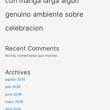
con manga larga algun
genuino ambiente sobre
celebracion
Recent Comments
No hay comentarios que mostrar.
Archives
agosto 2026
julio 2026
junio 2026
mayo 2026
abril 2026