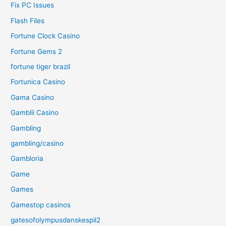
Fix PC Issues
Flash Files
Fortune Clock Casino
Fortune Gems 2
fortune tiger brazil
Fortunica Casino
Gama Casino
Gamblii Casino
Gambling
gambling/casino
Gambloria
Game
Games
Gamestop casinos
gatesofolympusdanskespil2