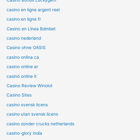
Casino Bonus Luckygem
casino en ligne argent reel
casino en ligne fr
Casino en Línea Bdmbet
casino nederland
Casino ohne OASIS
casino onlina ca
casino online ar
casinò online it
Casino Review Winolot
Casino Sites
casino svensk licens
casino utan svensk licens
casino zonder crucks netherlands
casino-glory india