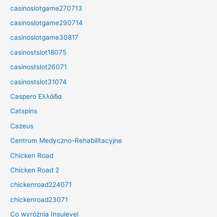
casinoslotgame270713
casinoslotgame290714
casinoslotgame30817
casinostslot18075
casinostslot26071
casinostslot31074
Caspero Ελλάδα
Catspins
Cazeus
Centrum Medyczno-Rehabilitacyjne
Chicken Road
Chicken Road 2
chickenroad224071
chickenroad23071
Co wyróżnia Insulevel