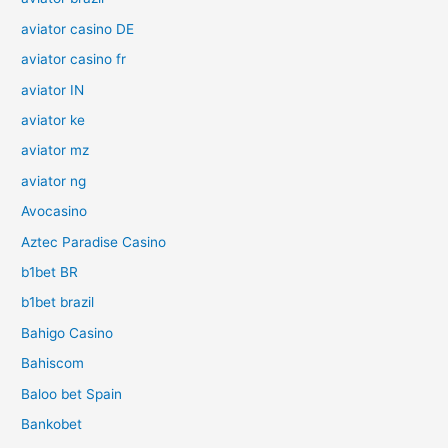
aviator casino DE
aviator casino fr
aviator IN
aviator ke
aviator mz
aviator ng
Avocasino
Aztec Paradise Casino
b1bet BR
b1bet brazil
Bahigo Casino
Bahiscom
Baloo bet Spain
Bankobet