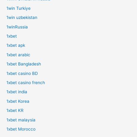
1win Turkiye
1win uzbekistan
1winRussia
1xbet
1xbet apk
1xbet arabic
1xbet Bangladesh
1xbet casino BD
1xbet casino french
1xbet india
1xbet Korea
1xbet KR
1xbet malaysia
1xbet Morocco