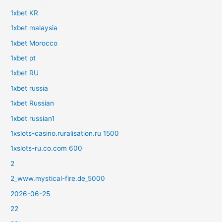
1xbet KR
1xbet malaysia
1xbet Morocco
1xbet pt
1xbet RU
1xbet russia
1xbet Russian
1xbet russian1
1xslots-casino.ruralisation.ru 1500
1xslots-ru.co.com 600
2
2_www.mystical-fire.de_5000
2026-06-25
22