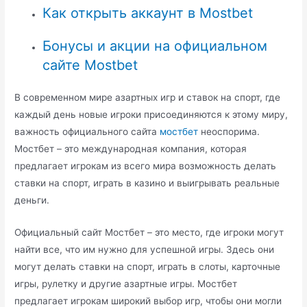
Как открыть аккаунт в Mostbet
Бонусы и акции на официальном
сайте Mostbet
В современном мире азартных игр и ставок на спорт, где
каждый день новые игроки присоединяются к этому миру,
важность официального сайта
мостбет
неоспорима.
Мостбет – это международная компания, которая
предлагает игрокам из всего мира возможность делать
ставки на спорт, играть в казино и выигрывать реальные
деньги.
Официальный сайт Мостбет – это место, где игроки могут
найти все, что им нужно для успешной игры. Здесь они
могут делать ставки на спорт, играть в слоты, карточные
игры, рулетку и другие азартные игры. Мостбет
предлагает игрокам широкий выбор игр, чтобы они могли