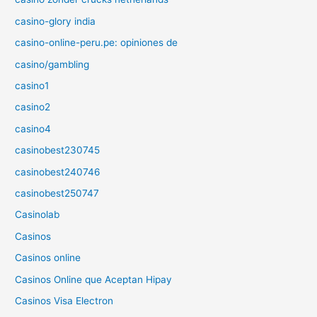
casino-glory india
casino-online-peru.pe: opiniones de
casino/gambling
casino1
casino2
casino4
casinobest230745
casinobest240746
casinobest250747
Casinolab
Casinos
Casinos online
Casinos Online que Aceptan Hipay
Casinos Visa Electron