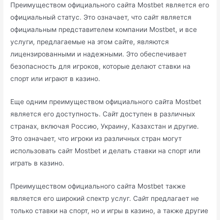
Преимуществом официального сайта Mostbet является его
официальный статус. Это означает, что сайт является
официальным представителем компании Mostbet, и все
услуги, предлагаемые на этом сайте, являются
лицензированными и надежными. Это обеспечивает
безопасность для игроков, которые делают ставки на
спорт или играют в казино.
Еще одним преимуществом официального сайта Mostbet
является его доступность. Сайт доступен в различных
странах, включая Россию, Украину, Казахстан и другие.
Это означает, что игроки из различных стран могут
использовать сайт Mostbet и делать ставки на спорт или
играть в казино.
Преимуществом официального сайта Mostbet также
является его широкий спектр услуг. Сайт предлагает не
только ставки на спорт, но и игры в казино, а также другие