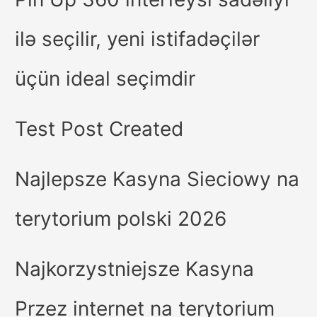
ilə seçilir, yeni istifadəçilər
üçün ideal seçimdir
Test Post Created
Najlepsze Kasyna Sieciowy na
terytorium polski 2026
Najkorzystniejsze Kasyna
Przez internet na terytorium