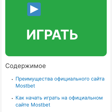
ИГРАТЬ
Содержимое
Преимущества официального сайта
Mostbet
Как начать играть на официальном
сайте Mostbet