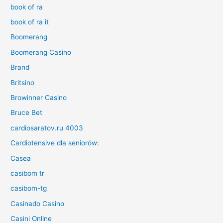
book of ra
book of ra it
Boomerang
Boomerang Casino
Brand
Britsino
Browinner Casino
Bruce Bet
cardiosaratov.ru 4003
Cardiotensive dla seniorów:
Casea
casibom tr
casibom-tg
Casinado Casino
Casini Online