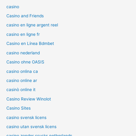
casino
Casino and Friends
casino en ligne argent reel
casino en ligne fr
Casino en Línea Bdmbet
casino nederland
Casino ohne OASIS
casino onlina ca
casino online ar
casinò online it
Casino Review Winolot
Casino Sites
casino svensk licens
casino utan svensk licens
casino zonder crucks netherlands