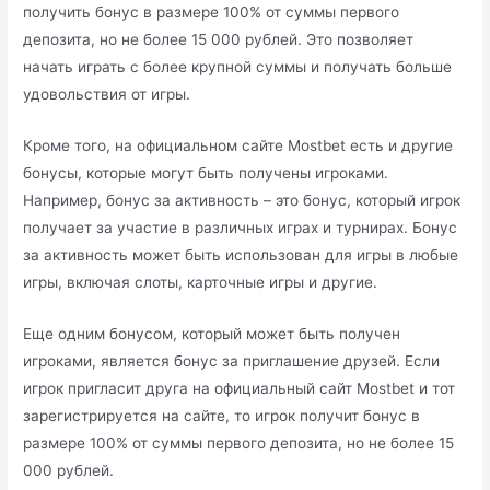
получить бонус в размере 100% от суммы первого
депозита, но не более 15 000 рублей. Это позволяет
начать играть с более крупной суммы и получать больше
удовольствия от игры.
Кроме того, на официальном сайте Mostbet есть и другие
бонусы, которые могут быть получены игроками.
Например, бонус за активность – это бонус, который игрок
получает за участие в различных играх и турнирах. Бонус
за активность может быть использован для игры в любые
игры, включая слоты, карточные игры и другие.
Еще одним бонусом, который может быть получен
игроками, является бонус за приглашение друзей. Если
игрок пригласит друга на официальный сайт Mostbet и тот
зарегистрируется на сайте, то игрок получит бонус в
размере 100% от суммы первого депозита, но не более 15
000 рублей.