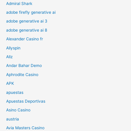
Admiral Shark
adobe firefly generative ai
adobe generative ai 3
adobe generative ai 8
Alexander Casino fr
Allyspin
Allz
Andar Bahar Demo
Aphrodite Casino
APK
apuestas
Apuestas Deportivas
Asino Casino
austria
Avia Masters Casino