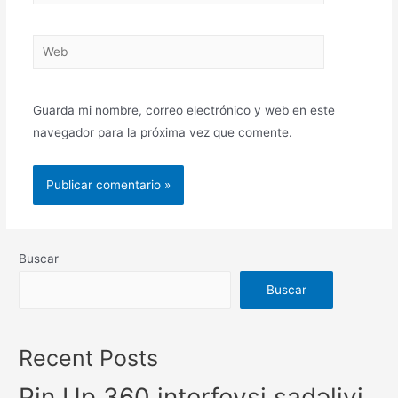
Guarda mi nombre, correo electrónico y web en este
navegador para la próxima vez que comente.
Buscar
Buscar
Recent Posts
Pin Up 360 interfeysi sadəliyi