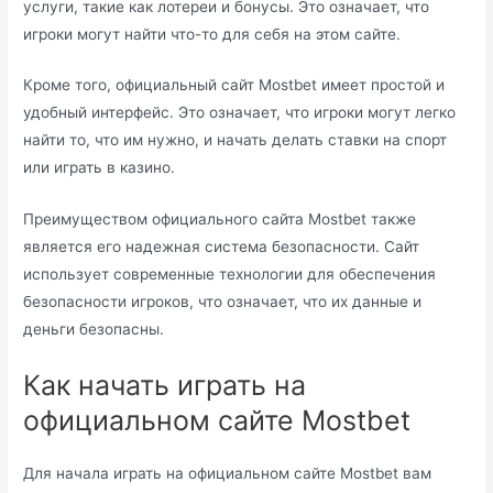
услуги, такие как лотереи и бонусы. Это означает, что
игроки могут найти что-то для себя на этом сайте.
Кроме того, официальный сайт Mostbet имеет простой и
удобный интерфейс. Это означает, что игроки могут легко
найти то, что им нужно, и начать делать ставки на спорт
или играть в казино.
Преимуществом официального сайта Mostbet также
является его надежная система безопасности. Сайт
использует современные технологии для обеспечения
безопасности игроков, что означает, что их данные и
деньги безопасны.
Как начать играть на
официальном сайте Mostbet
Для начала играть на официальном сайте Mostbet вам