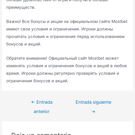
преимуществ.
Важно! Все бонусы и акции на официальном сайте Mostbet
имеют свои условия и ограничения. Игроки должны
прочитать условия и ограничения перед использованием
бонусов и акций.
Обратите внимание! Официальный сайт Mostbet может
изменять условия и ограничения бонусов и акций в любое
время. Игроки должны регулярно проверять условия и
ограничения бонусов и акций.
←
Entrada
Entrada siguiente
anterior
→