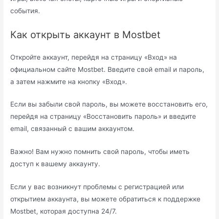
события.
Как открыть аккаунт в Mostbet
Откройте аккаунт, перейдя на страницу «Вход» на
официальном сайте Mostbet. Введите свой email и пароль,
а затем нажмите на кнопку «Вход».
Если вы забыли свой пароль, вы можете восстановить его,
перейдя на страницу «Восстановить пароль» и введите
email, связанный с вашим аккаунтом.
Важно! Вам нужно помнить свой пароль, чтобы иметь
доступ к вашему аккаунту.
Если у вас возникнут проблемы с регистрацией или
открытием аккаунта, вы можете обратиться к поддержке
Mostbet, которая доступна 24/7.