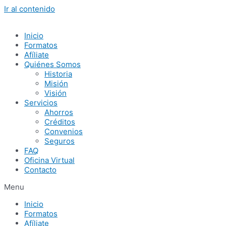
Ir al contenido
Inicio
Formatos
Afíliate
Quiénes Somos
Historia
Misión
Visión
Servicios
Ahorros
Créditos
Convenios
Seguros
FAQ
Oficina Virtual
Contacto
Menu
Inicio
Formatos
Afíliate