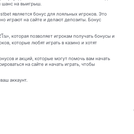
й шанс на выигрыш.
bet является бонус для лояльных игроков. Это
но играют на сайте и делают депозиты. Бонус
ิโน», которая позволяет игрокам получать бонусы и
ков, которые любят играть в казино и хотят
нусов и акций, которые могут помочь вам начать
ироваться на сайте и начать играть, чтобы
ваш аккаунт.