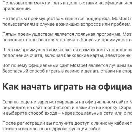
Пользователи могут играть и делать ставки на официально
приложении.
Четвертым преимуществом является поддержка. Mostbet п
пользователям в случае возникших вопросов или проблем.
Пятым преимуществом является лояльная программа. Most
позволяет пользователям получать бонусы и преимущества 
Шестым преимуществом является возможность пополнения
пополнения счета, включая банковские карты, электронные
Вот почему официальный сайт Mostbet является лучшим в
безопасный способ играть в казино и делать ставки на спор
Как начать играть на офици
Если вы еще не зарегистрированы на официальном сайте Mo
перейдите на сайт mostbet.com и нажмите на кнопку «Зар
и выберите способ входа – через социальные сети или с п
После регистрации вы получите доступ к личному кабинету,
казино и использовать другие функции сайта.