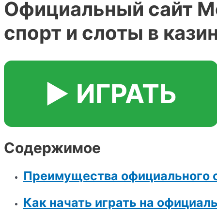
Официальный сайт Мо
спорт и слоты в кази
▶️ ИГРАТЬ
Содержимое
Преимущества официального с
Как начать играть на официал