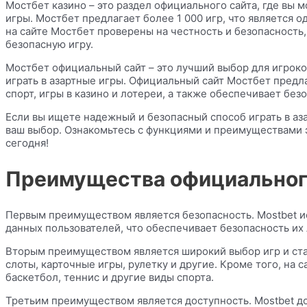
Мостбет казино – это раздел официального сайта, где вы м
игры. Мостбет предлагает более 1 000 игр, что является о
на сайте Мостбет проверены на честность и безопасность
безопасную игру.
Мостбет официальный сайт – это лучший выбор для игрок
играть в азартные игры. Официальный сайт Мостбет предла
спорт, игры в казино и лотереи, а также обеспечивает безо
Если вы ищете надежный и безопасный способ играть в аз
ваш выбор. Ознакомьтесь с функциями и преимуществами э
сегодня!
Преимущества официального
Первым преимуществом является безопасность. Mostbet 
данных пользователей, что обеспечивает безопасность их
Вторым преимуществом является широкий выбор игр и став
слоты, карточные игры, рулетку и другие. Кроме того, на с
баскетбол, теннис и другие виды спорта.
Третьим преимуществом является доступность. Mostbet дос