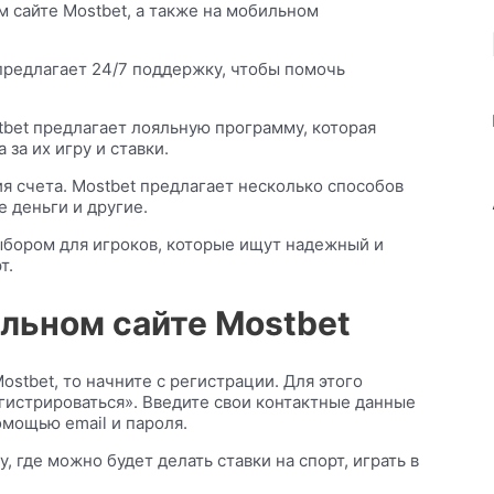
м сайте Mostbet, а также на мобильном
редлагает 24/7 поддержку, чтобы помочь
bet предлагает лояльную программу, которая
за их игру и ставки.
 счета. Mostbet предлагает несколько способов
 деньги и другие.
ыбором для игроков, которые ищут надежный и
т.
альном сайте Mostbet
stbet, то начните с регистрации. Для этого
егистрироваться». Введите свои контактные данные
омощью email и пароля.
 где можно будет делать ставки на спорт, играть в