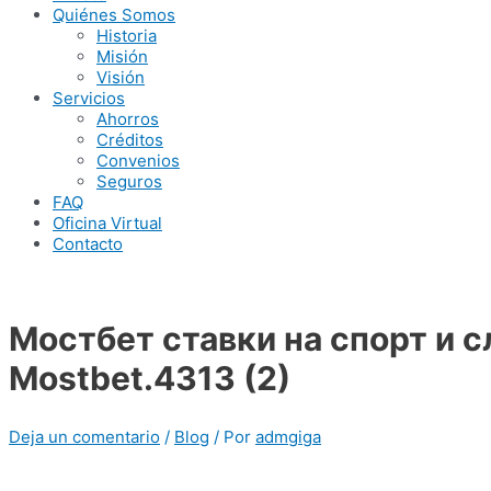
Quiénes Somos
Historia
Misión
Visión
Servicios
Ahorros
Créditos
Convenios
Seguros
FAQ
Oficina Virtual
Contacto
Мостбет ставки на спорт и с
Mostbet.4313 (2)
Deja un comentario
/
Blog
/ Por
admgiga