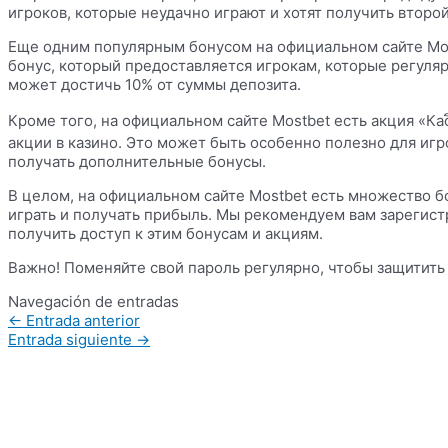
игроков, которые неудачно играют и хотят получить второ
Еще одним популярным бонусом на официальном сайте Most
бонус, который предоставляется игрокам, которые регуляр
может достичь 10% от суммы депозита.
Кроме того, на официальном сайте Mostbet есть акция «Кас
акции в казино. Это может быть особенно полезно для игро
получать дополнительные бонусы.
В целом, на официальном сайте Mostbet есть множество бо
играть и получать прибыль. Мы рекомендуем вам зарегистр
получить доступ к этим бонусам и акциям.
Важно! Поменяйте свой пароль регулярно, чтобы защитить 
Navegación de entradas
←
Entrada anterior
Entrada siguiente
→