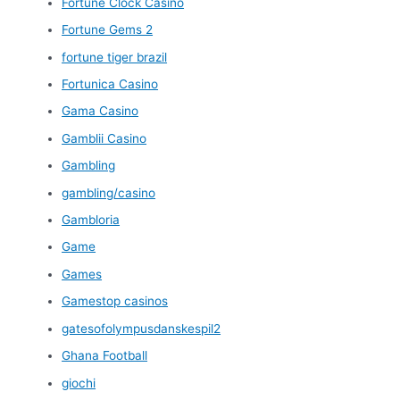
Fortune Clock Casino
Fortune Gems 2
fortune tiger brazil
Fortunica Casino
Gama Casino
Gamblii Casino
Gambling
gambling/casino
Gambloria
Game
Games
Gamestop casinos
gatesofolympusdanskespil2
Ghana Football
giochi