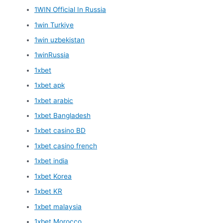
1WIN Official In Russia
1win Turkiye
1win uzbekistan
1winRussia
1xbet
1xbet apk
1xbet arabic
1xbet Bangladesh
1xbet casino BD
1xbet casino french
1xbet india
1xbet Korea
1xbet KR
1xbet malaysia
1xbet Morocco