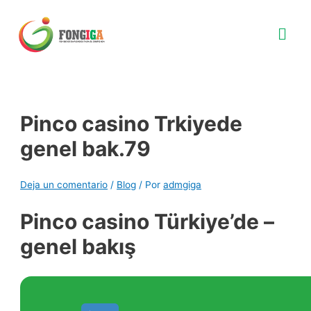
Pinco casino Trkiyede
genel bak.79
Deja un comentario
/
Blog
/ Por
admgiga
Pinco casino Türkiye’de –
genel bakış