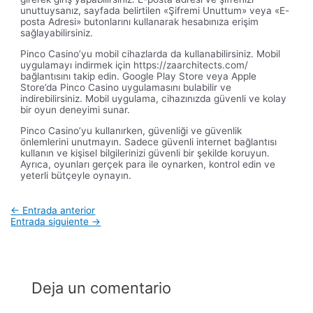
unuttuysanız, sayfada belirtilen «Şifremi Unuttum» veya «E-
posta Adresi» butonlarını kullanarak hesabınıza erişim
sağlayabilirsiniz.
Pinco Casino’yu mobil cihazlarda da kullanabilirsiniz. Mobil
uygulamayı indirmek için https://zaarchitects.com/
bağlantısını takip edin. Google Play Store veya Apple
Store’da Pinco Casino uygulamasını bulabilir ve
indirebilirsiniz. Mobil uygulama, cihazınızda güvenli ve kolay
bir oyun deneyimi sunar.
Pinco Casino’yu kullanırken, güvenliği ve güvenlik
önlemlerini unutmayın. Sadece güvenli internet bağlantısı
kullanın ve kişisel bilgilerinizi güvenli bir şekilde koruyun.
Ayrıca, oyunları gerçek para ile oynarken, kontrol edin ve
yeterli bütçeyle oynayın.
←
Entrada anterior
Entrada siguiente
→
Deja un comentario