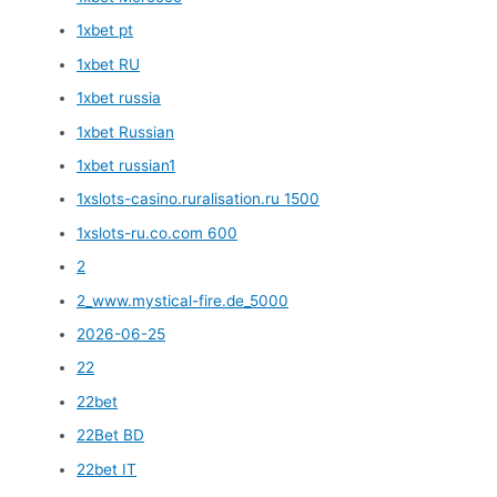
1xbet pt
1xbet RU
1xbet russia
1xbet Russian
1xbet russian1
1xslots-casino.ruralisation.ru 1500
1xslots-ru.co.com 600
2
2_www.mystical-fire.de_5000
2026-06-25
22
22bet
22Bet BD
22bet IT