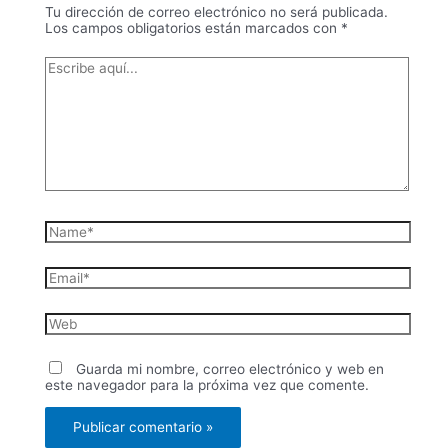
Tu dirección de correo electrónico no será publicada.
Los campos obligatorios están marcados con
*
Guarda mi nombre, correo electrónico y web en
este navegador para la próxima vez que comente.