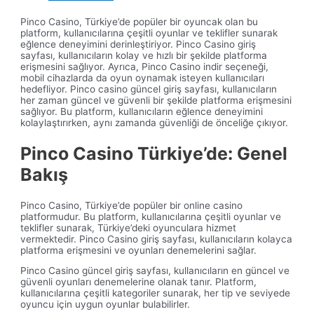
Pinco Casino, Türkiye’de popüler bir oyuncak olan bu
platform, kullanıcılarına çeşitli oyunlar ve teklifler sunarak
eğlence deneyimini derinleştiriyor. Pinco Casino giriş
sayfası, kullanıcıların kolay ve hızlı bir şekilde platforma
erişmesini sağlıyor. Ayrıca, Pinco Casino indir seçeneği,
mobil cihazlarda da oyun oynamak isteyen kullanıcıları
hedefliyor. Pinco casino güncel giriş sayfası, kullanıcıların
her zaman güncel ve güvenli bir şekilde platforma erişmesini
sağlıyor. Bu platform, kullanıcıların eğlence deneyimini
kolaylaştırırken, aynı zamanda güvenliği de önceliğe çıkıyor.
Pinco Casino Türkiye’de: Genel
Bakış
Pinco Casino, Türkiye’de popüler bir online casino
platformudur. Bu platform, kullanıcılarına çeşitli oyunlar ve
teklifler sunarak, Türkiye’deki oyunculara hizmet
vermektedir. Pinco Casino giriş sayfası, kullanıcıların kolayca
platforma erişmesini ve oyunları denemelerini sağlar.
Pinco Casino güncel giriş sayfası, kullanıcıların en güncel ve
güvenli oyunları denemelerine olanak tanır. Platform,
kullanıcılarına çeşitli kategoriler sunarak, her tip ve seviyede
oyuncu için uygun oyunlar bulabilirler.