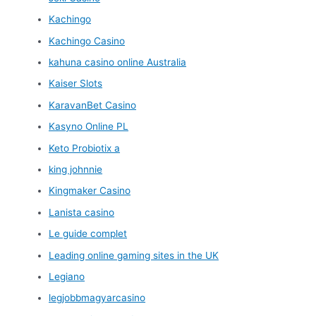
Kachingo
Kachingo Casino
kahuna casino online Australia
Kaiser Slots
KaravanBet Casino
Kasyno Online PL
Keto Probiotix a
king johnnie
Kingmaker Casino
Lanista casino
Le guide complet
Leading online gaming sites in the UK
Legiano
legjobbmagyarcasino