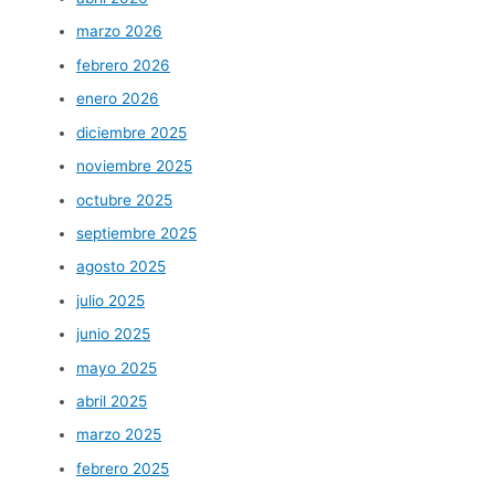
marzo 2026
febrero 2026
enero 2026
diciembre 2025
noviembre 2025
octubre 2025
septiembre 2025
agosto 2025
julio 2025
junio 2025
mayo 2025
abril 2025
marzo 2025
febrero 2025