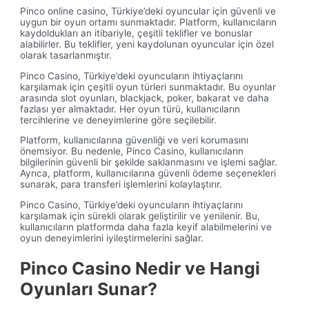
Pinco online casino, Türkiye’deki oyuncular için güvenli ve
uygun bir oyun ortamı sunmaktadır. Platform, kullanıcıların
kaydoldukları an itibariyle, çeşitli teklifler ve bonuslar
alabilirler. Bu teklifler, yeni kaydolunan oyuncular için özel
olarak tasarlanmıştır.
Pinco Casino, Türkiye’deki oyuncuların ihtiyaçlarını
karşılamak için çeşitli oyun türleri sunmaktadır. Bu oyunlar
arasında slot oyunları, blackjack, poker, bakarat ve daha
fazlası yer almaktadır. Her oyun türü, kullanıcıların
tercihlerine ve deneyimlerine göre seçilebilir.
Platform, kullanıcılarına güvenliği ve veri korumasını
önemsiyor. Bu nedenle, Pinco Casino, kullanıcıların
bilgilerinin güvenli bir şekilde saklanmasını ve işlemi sağlar.
Ayrıca, platform, kullanıcılarına güvenli ödeme seçenekleri
sunarak, para transferi işlemlerini kolaylaştırır.
Pinco Casino, Türkiye’deki oyuncuların ihtiyaçlarını
karşılamak için sürekli olarak geliştirilir ve yenilenir. Bu,
kullanıcıların platformda daha fazla keyif alabilmelerini ve
oyun deneyimlerini iyileştirmelerini sağlar.
Pinco Casino Nedir ve Hangi
Oyunları Sunar?