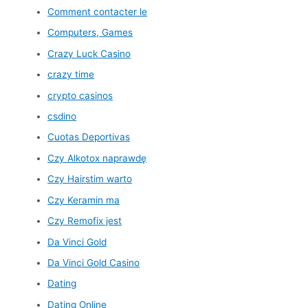
Comment contacter le
Computers, Games
Crazy Luck Casino
crazy time
crypto casinos
csdino
Cuotas Deportivas
Czy Alkotox naprawdę
Czy Hairstim warto
Czy Keramin ma
Czy Remofix jest
Da Vinci Gold
Da Vinci Gold Casino
Dating
Dating Online