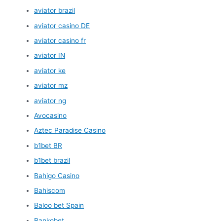
aviator brazil
aviator casino DE
aviator casino fr
aviator IN
aviator ke
aviator mz
aviator ng
Avocasino
Aztec Paradise Casino
b1bet BR
b1bet brazil
Bahigo Casino
Bahiscom
Baloo bet Spain
Bankobet