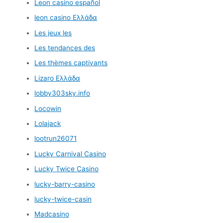
Leon casino español
leon casino Ελλάδα
Les jeux les
Les tendances des
Les thèmes captivants
Lizaro Ελλάδα
lobby303sky.info
Locowin
Lolajack
lootrun26071
Lucky Carnival Casino
Lucky Twice Casino
lucky-barry-casino
lucky-twice-casin
Madcasino