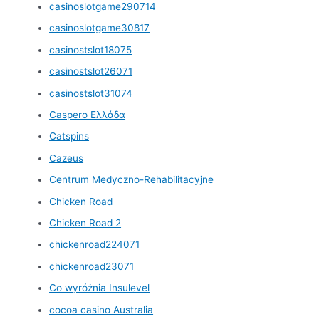
casinoslotgame290714
casinoslotgame30817
casinostslot18075
casinostslot26071
casinostslot31074
Caspero Ελλάδα
Catspins
Cazeus
Centrum Medyczno-Rehabilitacyjne
Chicken Road
Chicken Road 2
chickenroad224071
chickenroad23071
Co wyróżnia Insulevel
cocoa casino Australia