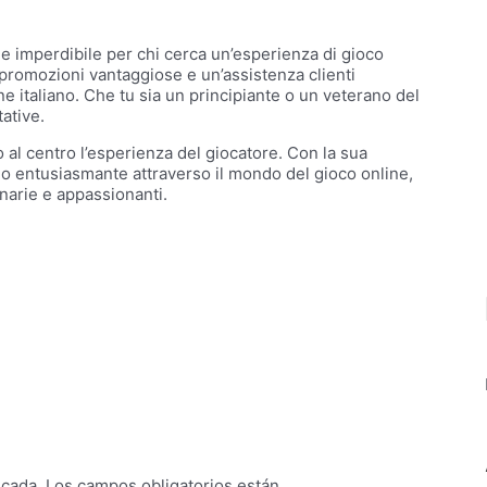
 imperdibile per chi cerca un’esperienza di gioco
, promozioni vantaggiose e un’assistenza clienti
ne italiano. Che tu sia un principiante o un veterano del
ative.
al centro l’esperienza del giocatore. Con la sua
io entusiasmante attraverso il mondo del gioco online,
narie e appassionanti.
icada.
Los campos obligatorios están