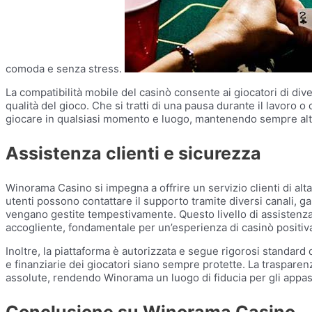
comoda e senza stress.
La compatibilità mobile del casinò consente ai giocatori di di
qualità del gioco. Che si tratti di una pausa durante il lavoro o 
giocare in qualsiasi momento e luogo, mantenendo sempre alta
Assistenza clienti e sicurezza
Winorama Casino si impegna a offrire un servizio clienti di alta 
utenti possono contattare il supporto tramite diversi canali,
vengano gestite tempestivamente. Questo livello di assistenza
accogliente, fondamentale per un’esperienza di casinò positiv
Inoltre, la piattaforma è autorizzata e segue rigorosi standard
e finanziarie dei giocatori siano sempre protette. La trasparenz
assolute, rendendo Winorama un luogo di fiducia per gli appass
Conclusione su Winorama Casino