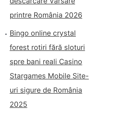
descărcare Vărsare
printre România 2026
Bingo online crystal
forest rotiri fără sloturi
spre bani reali Casino
Stargames Mobile Site-
uri sigure de România
2025