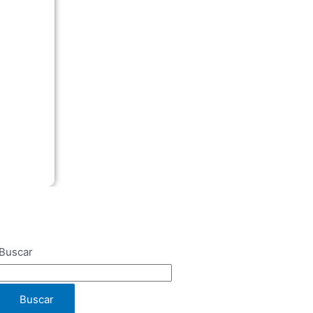
Buscar
Buscar