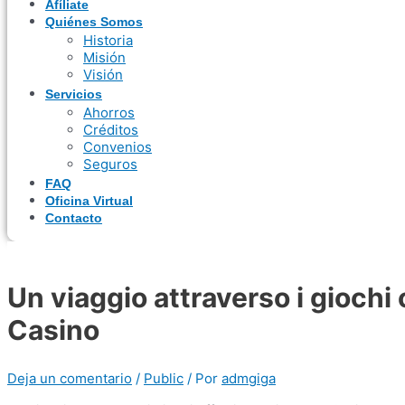
Afíliate
Quiénes Somos
Historia
Misión
Visión
Servicios
Ahorros
Créditos
Convenios
Seguros
FAQ
Oficina Virtual
Contacto
Un viaggio attraverso i giochi
Casino
Deja un comentario
/
Public
/ Por
admgiga