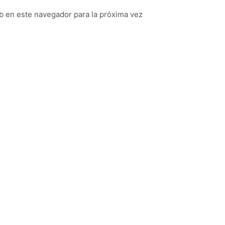
b en este navegador para la próxima vez