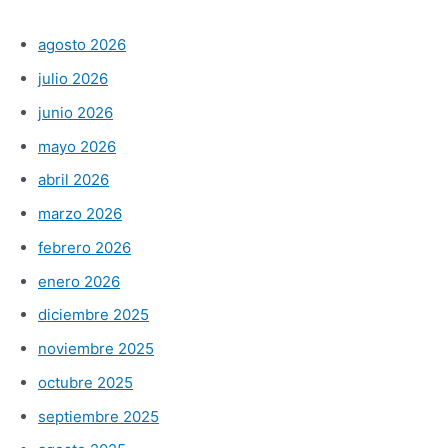
agosto 2026
julio 2026
junio 2026
mayo 2026
abril 2026
marzo 2026
febrero 2026
enero 2026
diciembre 2025
noviembre 2025
octubre 2025
septiembre 2025