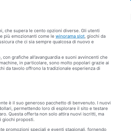
, che supera le cento opzioni diverse. Gli utenti
i le più emozionanti come le
winorama slot
, giochi da
assicura che ci sia sempre qualcosa di nuovo e
, con grafiche all’avanguardia e suoni avvincenti che
 machine, in particolare, sono molto popolari grazie ai
ochi da tavolo offrono la tradizionale esperienza di
te è il suo generoso pacchetto di benvenuto. I nuovi
lari, permettendo loro di esplorare il sito e testare
ro. Questa offerta non solo attira nuovi iscritti, ma
 giochi proposti.
e promozioni speciali e eventi stagionali, fornendo