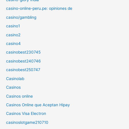
casino-online-peru.pe: opiniones de
casino/gambling
casino1
casino2
casino4
casinobest230745
casinobest240746
casinobest250747
Casinolab
Casinos
Casinos online
Casinos Online que Aceptan Hipay
Casinos Visa Electron
casinoslotgame210710