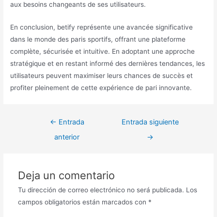
aux besoins changeants de ses utilisateurs.
En conclusion, betify représente une avancée significative
dans le monde des paris sportifs, offrant une plateforme
complète, sécurisée et intuitive. En adoptant une approche
stratégique et en restant informé des dernières tendances, les
utilisateurs peuvent maximiser leurs chances de succès et
profiter pleinement de cette expérience de pari innovante.
←
Entrada
Entrada siguiente
anterior
→
Deja un comentario
Tu dirección de correo electrónico no será publicada.
Los
campos obligatorios están marcados con
*