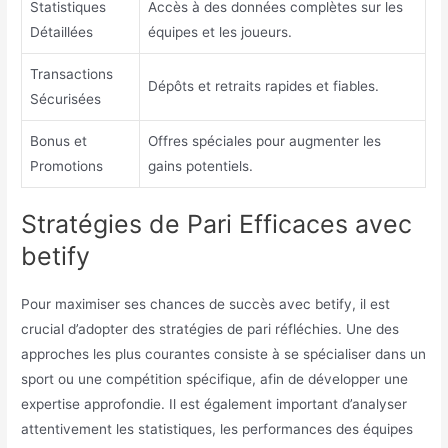
Statistiques
Accès à des données complètes sur les
Détaillées
équipes et les joueurs.
Transactions
Dépôts et retraits rapides et fiables.
Sécurisées
Bonus et
Offres spéciales pour augmenter les
Promotions
gains potentiels.
Stratégies de Pari Efficaces avec
betify
Pour maximiser ses chances de succès avec betify, il est
crucial d’adopter des stratégies de pari réfléchies. Une des
approches les plus courantes consiste à se spécialiser dans un
sport ou une compétition spécifique, afin de développer une
expertise approfondie. Il est également important d’analyser
attentivement les statistiques, les performances des équipes