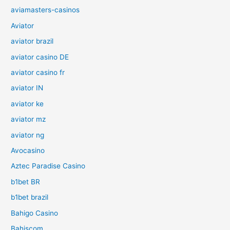
aviamasters-casinos
Aviator
aviator brazil
aviator casino DE
aviator casino fr
aviator IN
aviator ke
aviator mz
aviator ng
Avocasino
Aztec Paradise Casino
b1bet BR
b1bet brazil
Bahigo Casino
Bahiscom