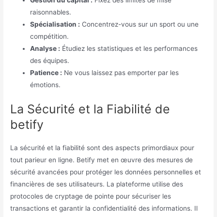
Gestion du capital :
Fixez des limites de mise
raisonnables.
Spécialisation :
Concentrez-vous sur un sport ou une
compétition.
Analyse :
Étudiez les statistiques et les performances
des équipes.
Patience :
Ne vous laissez pas emporter par les
émotions.
La Sécurité et la Fiabilité de
betify
La sécurité et la fiabilité sont des aspects primordiaux pour
tout parieur en ligne. Betify met en œuvre des mesures de
sécurité avancées pour protéger les données personnelles et
financières de ses utilisateurs. La plateforme utilise des
protocoles de cryptage de pointe pour sécuriser les
transactions et garantir la confidentialité des informations. Il