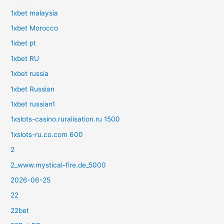
1xbet malaysia
1xbet Morocco
1xbet pt
1xbet RU
1xbet russia
1xbet Russian
1xbet russian1
1xslots-casino.ruralisation.ru 1500
1xslots-ru.co.com 600
2
2_www.mystical-fire.de_5000
2026-06-25
22
22bet