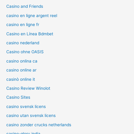
Casino and Friends
casino en ligne argent reel
casino en ligne fr
Casino en Línea Bdmbet
casino nederland
Casino ohne OASIS
casino onlina ca
casino online ar
casinò online it
Casino Review Winolot
Casino Sites
casino svensk licens
casino utan svensk licens
casino zonder crucks netherlands
casino-glory india