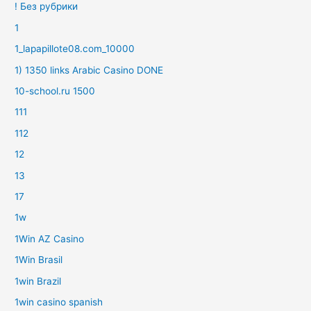
! Без рубрики
1
1_lapapillote08.com_10000
1) 1350 links Arabic Casino DONE
10-school.ru 1500
111
112
12
13
17
1w
1Win AZ Casino
1Win Brasil
1win Brazil
1win casino spanish