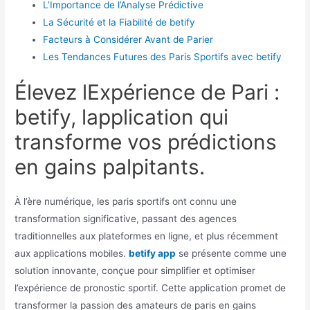
L’Importance de l’Analyse Prédictive
La Sécurité et la Fiabilité de betify
Facteurs à Considérer Avant de Parier
Les Tendances Futures des Paris Sportifs avec betify
Élevez lExpérience de Pari :
betify, lapplication qui
transforme vos prédictions
en gains palpitants.
À l’ère numérique, les paris sportifs ont connu une
transformation significative, passant des agences
traditionnelles aux plateformes en ligne, et plus récemment
aux applications mobiles.
betify app
se présente comme une
solution innovante, conçue pour simplifier et optimiser
l’expérience de pronostic sportif. Cette application promet de
transformer la passion des amateurs de paris en gains