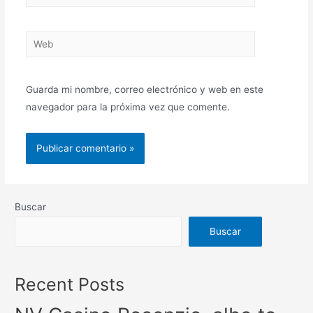
Guarda mi nombre, correo electrónico y web en este
navegador para la próxima vez que comente.
Buscar
Buscar
Recent Posts