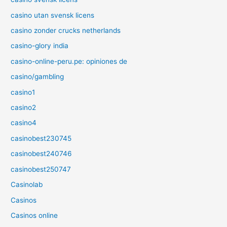
casino utan svensk licens
casino zonder crucks netherlands
casino-glory india
casino-online-peru.pe: opiniones de
casino/gambling
casino1
casino2
casino4
casinobest230745
casinobest240746
casinobest250747
Casinolab
Casinos
Casinos online