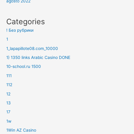
agosto 2022
Categories
! Без рубрики
1
1_lapapillote08.com_10000
1) 1350 links Arabic Casino DONE
10-school.ru 1500
111
112
12
13
17
1w
1Win AZ Casino