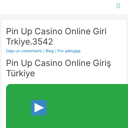
Pin Up Casino Online Giri
Trkiye.3542
Deja un comentario
/
Blog
/ Por
admgiga
Pin Up Casino Online Giriş
Türkiye