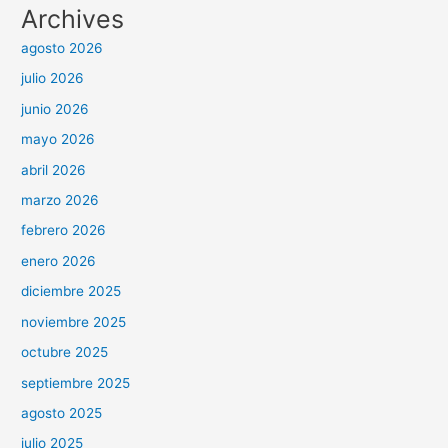
Archives
agosto 2026
julio 2026
junio 2026
mayo 2026
abril 2026
marzo 2026
febrero 2026
enero 2026
diciembre 2025
noviembre 2025
octubre 2025
septiembre 2025
agosto 2025
julio 2025