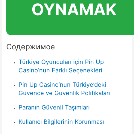
OYNAMAK
Содержимое
Türkiye Oyuncuları için Pin Up
Casino’nun Farklı Seçenekleri
Pin Up Casino’nun Türkiye’deki
Güvence ve Güvenlik Politikaları
Paranın Güvenli Taşımları
Kullanıcı Bilgilerinin Korunması