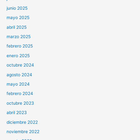
junio 2025
mayo 2025
abril 2025
marzo 2025
febrero 2025
enero 2025
octubre 2024
agosto 2024
mayo 2024
febrero 2024
octubre 2023
abril 2023
diciembre 2022
noviembre 2022