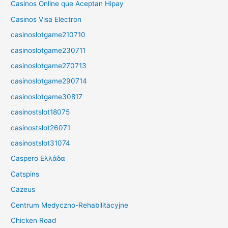
Casinos Online que Aceptan Hipay
Casinos Visa Electron
casinoslotgame210710
casinoslotgame230711
casinoslotgame270713
casinoslotgame290714
casinoslotgame30817
casinostslot18075
casinostslot26071
casinostslot31074
Caspero Ελλάδα
Catspins
Cazeus
Centrum Medyczno-Rehabilitacyjne
Chicken Road