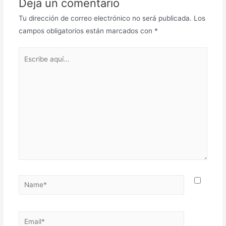
Deja un comentario
Tu dirección de correo electrónico no será publicada.
Los
campos obligatorios están marcados con
*