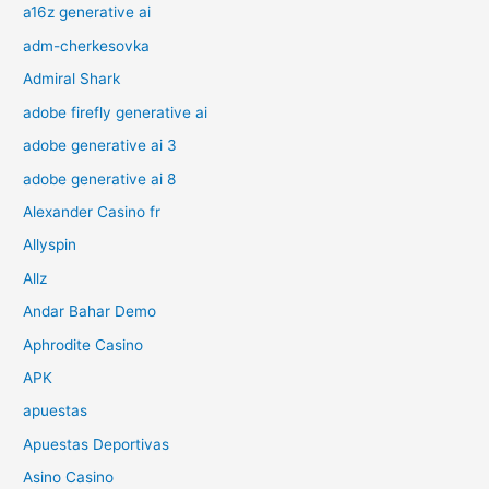
a16z generative ai
adm-cherkesovka
Admiral Shark
adobe firefly generative ai
adobe generative ai 3
adobe generative ai 8
Alexander Casino fr
Allyspin
Allz
Andar Bahar Demo
Aphrodite Casino
APK
apuestas
Apuestas Deportivas
Asino Casino