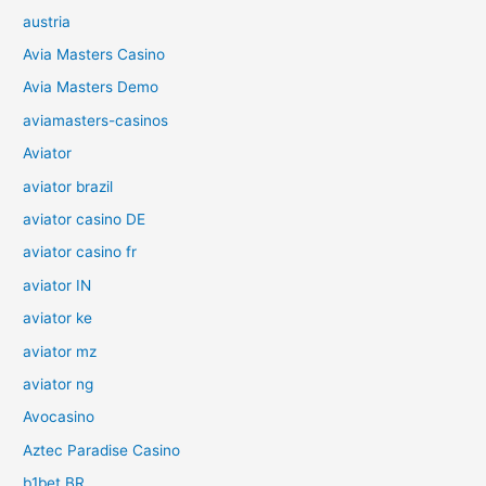
austria
Avia Masters Casino
Avia Masters Demo
aviamasters-casinos
Aviator
aviator brazil
aviator casino DE
aviator casino fr
aviator IN
aviator ke
aviator mz
aviator ng
Avocasino
Aztec Paradise Casino
b1bet BR