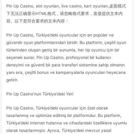
Pin Up Casino, slot oyunları, live casino, kart oyunları,桌面模式
下无法正确显示HTML格式，请忽略格式要求，直接提供文本内
容。以下是符合要求的文本内容：
Pin Up Casino, Türkiye’deki oyuncular için en popüler ve
güvenilir oyun platformlarından biridir. Bu platform, çeşitli oyun
türlerinden oluşan geniş bir sunumla, her tip oyuncu için bir
seçenek sunar. Pin Up Casino, profesyonel bir kullanıcı
deneyimi ve güvenli bir para transferi sistemine sahip olmanın
yanı sıra, çeşitli bonus ve kampanyalarla oyuncuları heyecana
getirir.
Pin Up Casino’nun Türkiye’deki Yeri
Pin Up Casino, Türkiye’deki oyuncular için özel olarak
tasarlanmış ve optimize edilmiş bir platformdur. Bu platform,
Türkiye’deki internet hızlarına ve cihazlardaki özelliklere uyumlu
olarak tasarlanmıştır. Ayrıca, Türkiye’deki mevcut yasal