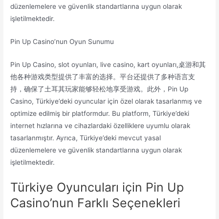
düzenlemelere ve güvenlik standartlarına uygun olarak
işletilmektedir.
Pin Up Casino’nun Oyun Sunumu
Pin Up Casino, slot oyunları, live casino, kart oyunları,桌游和其
他各种游戏类型提供了丰富的选择。平台还提供了多种语言支
持，确保了土耳其玩家能够轻松地享受游戏。此外，Pin Up
Casino, Türkiye’deki oyuncular için özel olarak tasarlanmış ve
optimize edilmiş bir platformdur. Bu platform, Türkiye’deki
internet hızlarına ve cihazlardaki özelliklere uyumlu olarak
tasarlanmıştır. Ayrıca, Türkiye’deki mevcut yasal
düzenlemelere ve güvenlik standartlarına uygun olarak
işletilmektedir.
Türkiye Oyuncuları için Pin Up
Casino’nun Farklı Seçenekleri