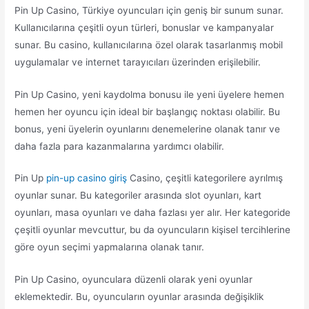
Pin Up Casino, Türkiye oyuncuları için geniş bir sunum sunar.
Kullanıcılarına çeşitli oyun türleri, bonuslar ve kampanyalar
sunar. Bu casino, kullanıcılarına özel olarak tasarlanmış mobil
uygulamalar ve internet tarayıcıları üzerinden erişilebilir.
Pin Up Casino, yeni kaydolma bonusu ile yeni üyelere hemen
hemen her oyuncu için ideal bir başlangıç noktası olabilir. Bu
bonus, yeni üyelerin oyunlarını denemelerine olanak tanır ve
daha fazla para kazanmalarına yardımcı olabilir.
Pin Up
pin-up casino giriş
Casino, çeşitli kategorilere ayrılmış
oyunlar sunar. Bu kategoriler arasında slot oyunları, kart
oyunları, masa oyunları ve daha fazlası yer alır. Her kategoride
çeşitli oyunlar mevcuttur, bu da oyuncuların kişisel tercihlerine
göre oyun seçimi yapmalarına olanak tanır.
Pin Up Casino, oyunculara düzenli olarak yeni oyunlar
eklemektedir. Bu, oyuncuların oyunlar arasında değişiklik