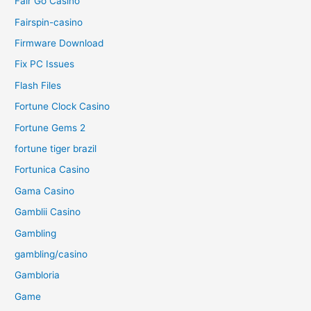
Fair Go Casino
Fairspin-casino
Firmware Download
Fix PC Issues
Flash Files
Fortune Clock Casino
Fortune Gems 2
fortune tiger brazil
Fortunica Casino
Gama Casino
Gamblii Casino
Gambling
gambling/casino
Gambloria
Game