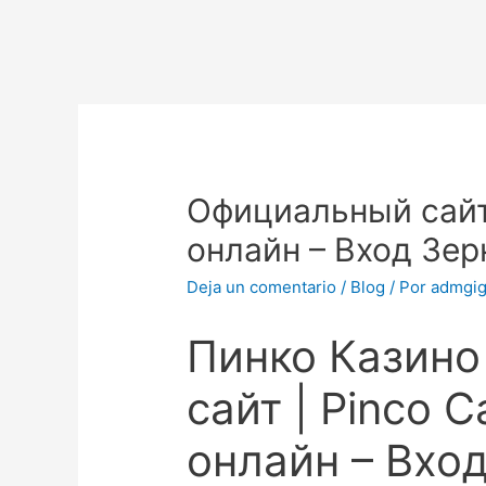
Официальный сайт 
онлайн – Вход Зер
Deja un comentario
/
Blog
/ Por
admgi
Пинко Казин
сайт | Pinco C
онлайн – Вход