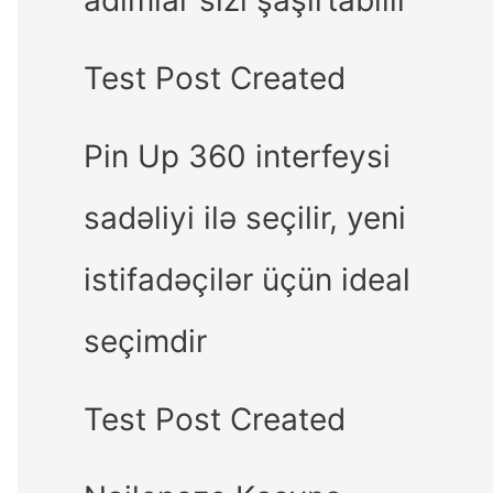
adımlar sizi şaşırtabilir
Test Post Created
Pin Up 360 interfeysi
sadəliyi ilə seçilir, yeni
istifadəçilər üçün ideal
seçimdir
Test Post Created