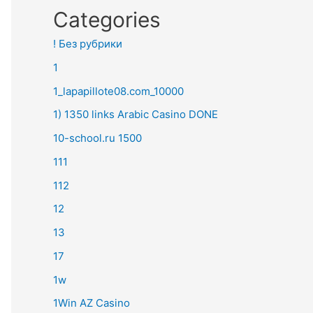
Categories
! Без рубрики
1
1_lapapillote08.com_10000
1) 1350 links Arabic Casino DONE
10-school.ru 1500
111
112
12
13
17
1w
1Win AZ Casino