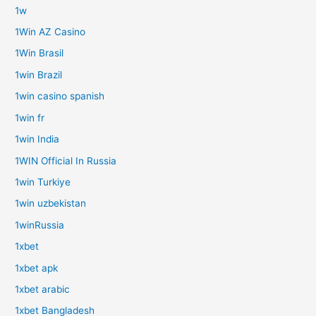
1w
1Win AZ Casino
1Win Brasil
1win Brazil
1win casino spanish
1win fr
1win India
1WIN Official In Russia
1win Turkiye
1win uzbekistan
1winRussia
1xbet
1xbet apk
1xbet arabic
1xbet Bangladesh