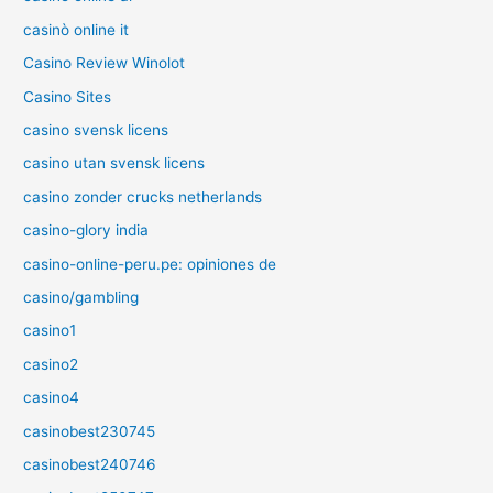
casinò online it
Casino Review Winolot
Casino Sites
casino svensk licens
casino utan svensk licens
casino zonder crucks netherlands
casino-glory india
casino-online-peru.pe: opiniones de
casino/gambling
casino1
casino2
casino4
casinobest230745
casinobest240746