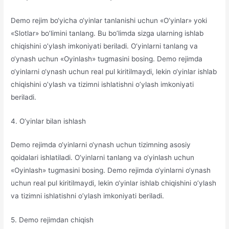
Demo rejim bo‘yicha o‘yinlar tanlanishi uchun «O‘yinlar» yoki
«Slotlar» bo’limini tanlang. Bu bo’limda sizga ularning ishlab
chiqishini o’ylash imkoniyati beriladi. O‘yinlarni tanlang va
o‘ynash uchun «Oyinlash» tugmasini bosing. Demo rejimda
o‘yinlarni o‘ynash uchun real pul kiritilmaydi, lekin o‘yinlar ishlab
chiqishini o’ylash va tizimni ishlatishni o’ylash imkoniyati
beriladi.
4. O‘yinlar bilan ishlash
Demo rejimda o‘yinlarni o‘ynash uchun tizimning asosiy
qoidalari ishlatiladi. O‘yinlarni tanlang va o‘yinlash uchun
«Oyinlash» tugmasini bosing. Demo rejimda o‘yinlarni o‘ynash
uchun real pul kiritilmaydi, lekin o‘yinlar ishlab chiqishini o’ylash
va tizimni ishlatishni o’ylash imkoniyati beriladi.
5. Demo rejimdan chiqish