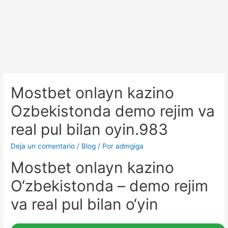
Mostbet onlayn kazino
Ozbekistonda demo rejim va
real pul bilan oyin.983
Deja un comentario
/
Blog
/ Por
admgiga
Mostbet onlayn kazino
O‘zbekistonda – demo rejim
va real pul bilan o‘yin