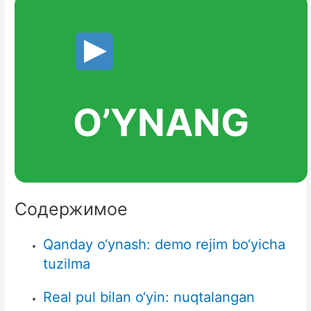
O’YNANG
Содержимое
Qanday o‘ynash: demo rejim bo‘yicha
tuzilma
Real pul bilan o‘yin: nuqtalangan