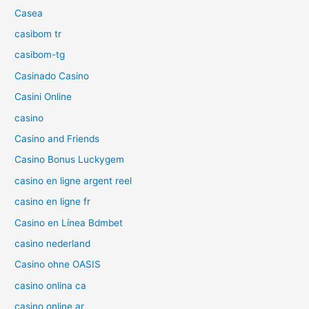
Casea
casibom tr
casibom-tg
Casinado Casino
Casini Online
casino
Casino and Friends
Casino Bonus Luckygem
casino en ligne argent reel
casino en ligne fr
Casino en Línea Bdmbet
casino nederland
Casino ohne OASIS
casino onlina ca
casino online ar