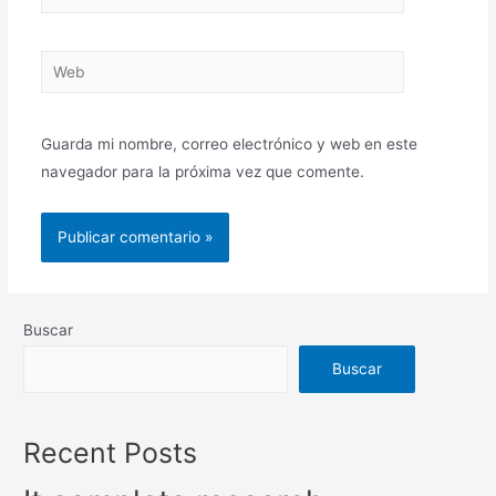
Guarda mi nombre, correo electrónico y web en este
navegador para la próxima vez que comente.
Buscar
Buscar
Recent Posts