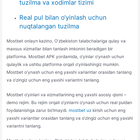
tuzilma va xodimlar tizimi
Real pul bilan o‘yinlash uchun
nuqtalangan tuzilma
Mostbet onlayn kazino, O‘zbekiston talabchalariga qulay va
maxsus xizmatlar bilan tanlash imkonini beradigan bir
platforma. Mostbet APK yordamida, o‘yinlar o‘ynash uchun
qulaylik va ushbu platforma orqali o‘yinlashingiz mumkin.
Mostbet o’ynash uchun eng yaxshi variantlar orasidan tanlang
va o‘zingiz uchun eng yaxshi variantni tanlang.
Mostbet o‘yinlari va xizmatlarining eng yaxshi asosiy qismi –
demo rejim. Bu rejim orqali o‘yinlarni o‘ynash uchun real puldan
foydalanishga zarur bo‘lmaydi.
mostbet uz
kirish uchun eng
yaxshi variantlar orasidan tanlang va o‘zingiz uchun eng yaxshi
variantni tanlang.