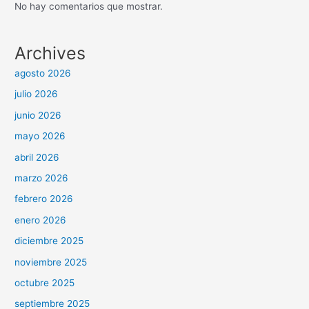
No hay comentarios que mostrar.
Archives
agosto 2026
julio 2026
junio 2026
mayo 2026
abril 2026
marzo 2026
febrero 2026
enero 2026
diciembre 2025
noviembre 2025
octubre 2025
septiembre 2025