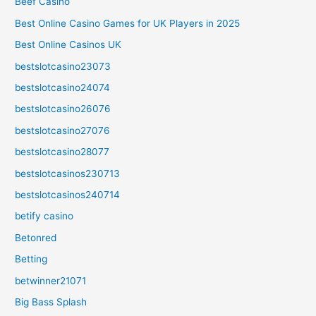
Beef Casino
Best Online Casino Games for UK Players in 2025
Best Online Casinos UK
bestslotcasino23073
bestslotcasino24074
bestslotcasino26076
bestslotcasino27076
bestslotcasino28077
bestslotcasinos230713
bestslotcasinos240714
betify casino
Betonred
Betting
betwinner21071
Big Bass Splash