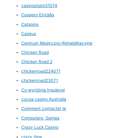
casinostslot31074
Caspero Ελλάδα
Catspins
Cazeus
Centrum Medyczno-Rehabilitacyjne
Chicken Road
Chicken Road 2
chickenroad224071
chickenroad23071
Co wyróżnia Insulevel
cocoa casino Australia
Comment contacter le
Computers, Games
Crazy Luck Casino
crazy time