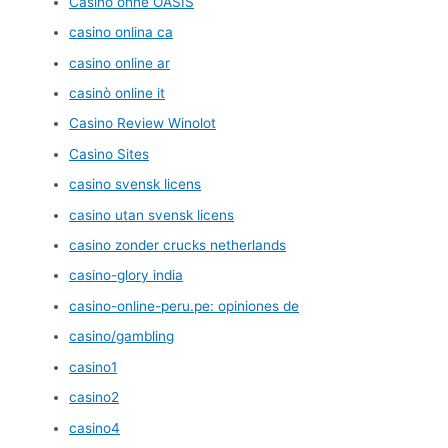
Casino ohne OASIS
casino onlina ca
casino online ar
casinò online it
Casino Review Winolot
Casino Sites
casino svensk licens
casino utan svensk licens
casino zonder crucks netherlands
casino-glory india
casino-online-peru.pe: opiniones de
casino/gambling
casino1
casino2
casino4