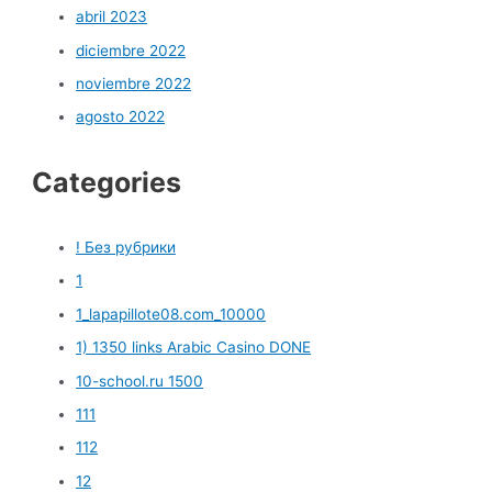
abril 2023
diciembre 2022
noviembre 2022
agosto 2022
Categories
! Без рубрики
1
1_lapapillote08.com_10000
1) 1350 links Arabic Casino DONE
10-school.ru 1500
111
112
12