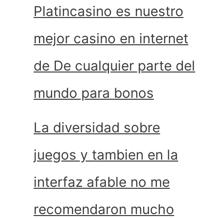
Platincasino es nuestro
mejor casino en internet
de De cualquier parte del
mundo para bonos
La diversidad sobre
juegos y tambien en la
interfaz afable no me
recomendaron mucho