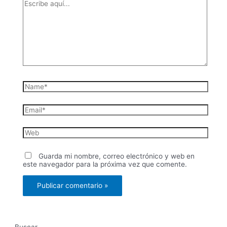
Escribe
aquí...
Name*
Email*
Web
Guarda mi nombre, correo electrónico y web en
este navegador para la próxima vez que comente.
Buscar