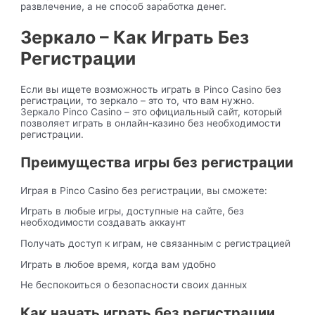
развлечение, а не способ заработка денег.
Зеркало – Как Играть Без
Регистрации
Если вы ищете возможность играть в Pinco Casino без
регистрации, то зеркало – это то, что вам нужно.
Зеркало Pinco Casino – это официальный сайт, который
позволяет играть в онлайн-казино без необходимости
регистрации.
Преимущества игры без регистрации
Играя в Pinco Casino без регистрации, вы сможете:
Играть в любые игры, доступные на сайте, без
необходимости создавать аккаунт
Получать доступ к играм, не связанным с регистрацией
Играть в любое время, когда вам удобно
Не беспокоиться о безопасности своих данных
Как начать играть без регистрации