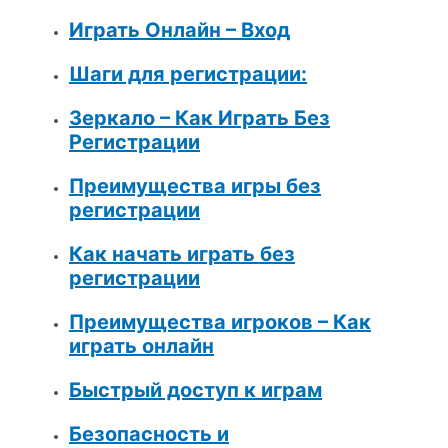
Играть Онлайн – Вход
Шаги для регистрации:
Зеркало – Как Играть Без
Регистрации
Преимущества игры без
регистрации
Как начать играть без
регистрации
Преимущества игроков – Как
играть онлайн
Быстрый доступ к играм
Безопасность и