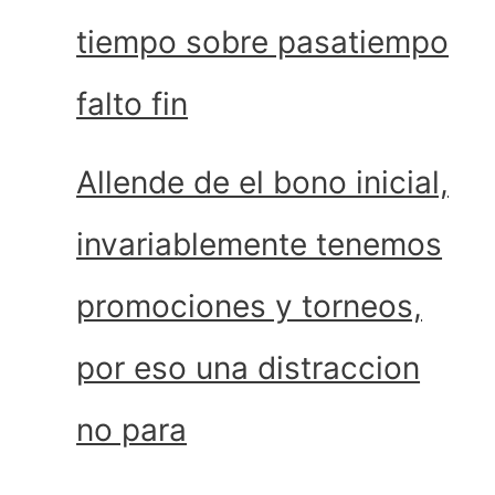
tiempo sobre pasatiempo
falto fin
Allende de el bono inicial,
invariablemente tenemos
promociones y torneos,
por eso una distraccion
no para