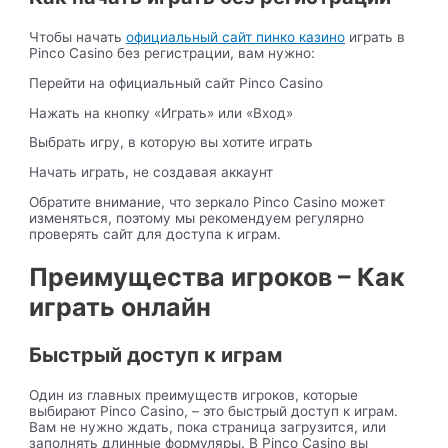
Чтобы начать
официальный сайт пинко казино
играть в
Pinco Casino без регистрации, вам нужно:
Перейти на официальный сайт Pinco Casino
Нажать на кнопку «Играть» или «Вход»
Выбрать игру, в которую вы хотите играть
Начать играть, не создавая аккаунт
Обратите внимание, что зеркало Pinco Casino может
изменяться, поэтому мы рекомендуем регулярно
проверять сайт для доступа к играм.
Преимущества игроков – Как
играть онлайн
Быстрый доступ к играм
Один из главных преимуществ игроков, которые
выбирают Pinco Casino, – это быстрый доступ к играм.
Вам не нужно ждать, пока страница загрузится, или
заполнять длинные формуляры. В Pinco Casino вы