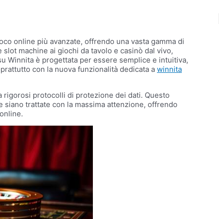
ioco online più avanzate, offrendo una vasta gamma di
le slot machine ai giochi da tavolo e casinò dal vivo,
su Winnita è progettata per essere semplice e intuitiva,
oprattutto con la nuova funzionalità dedicata a
winnita
rigorosi protocolli di protezione dei dati. Questo
 siano trattate con la massima attenzione, offrendo
online.