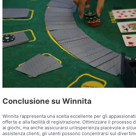
Conclusione su Winnita
Winnita rappresenta una scelta eccellente per gli appassionati
offerte e alla facilità di registrazione. Ottimizzare il processo
ai giochi, ma anche assicurarsi un’esperienza piacevole e sicura.
assistenza clienti, gli utenti possono concentrarsi sul divertim