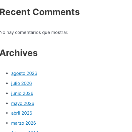
Recent Comments
No hay comentarios que mostrar.
Archives
agosto 2026
julio 2026
junio 2026
mayo 2026
abril 2026
marzo 2026