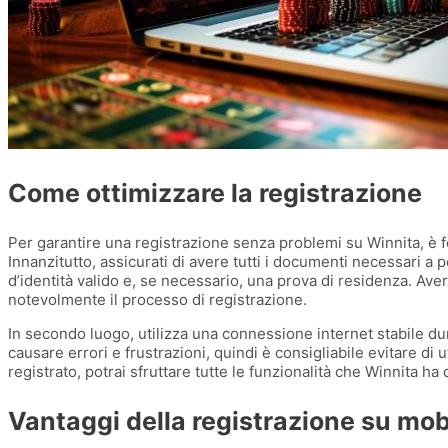
Come ottimizzare la registrazione
Per garantire una registrazione senza problemi su Winnita, è 
Innanzitutto, assicurati di avere tutti i documenti necessari 
d’identità valido e, se necessario, una prova di residenza. Av
notevolmente il processo di registrazione.
In secondo luogo, utilizza una connessione internet stabile dur
causare errori e frustrazioni, quindi è consigliabile evitare di u
registrato, potrai sfruttare tutte le funzionalità che Winnita ha 
Vantaggi della registrazione su mob