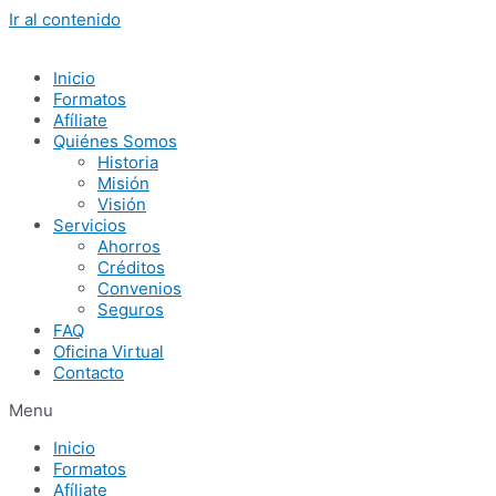
Ir al contenido
Inicio
Formatos
Afíliate
Quiénes Somos
Historia
Misión
Visión
Servicios
Ahorros
Créditos
Convenios
Seguros
FAQ
Oficina Virtual
Contacto
Menu
Inicio
Formatos
Afíliate