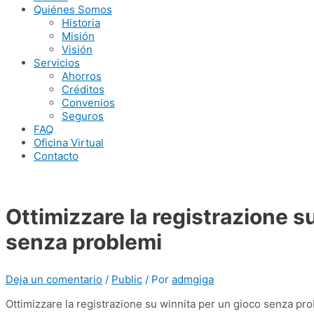
Quiénes Somos
Historia
Misión
Visión
Servicios
Ahorros
Créditos
Convenios
Seguros
FAQ
Oficina Virtual
Contacto
Ottimizzare la registrazione s
senza problemi
Deja un comentario
/
Public
/ Por
admgiga
Ottimizzare la registrazione su winnita per un gioco senza pr