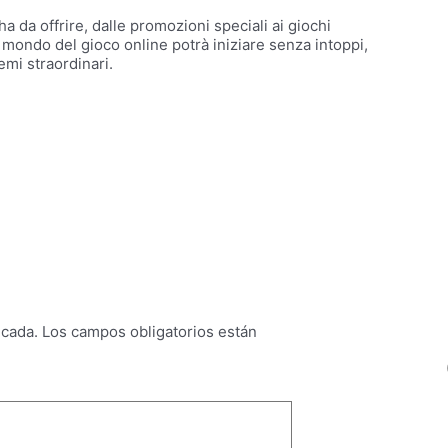
a da offrire, dalle promozioni speciali ai giochi
l mondo del gioco online potrà iniziare senza intoppi,
emi straordinari.
icada.
Los campos obligatorios están