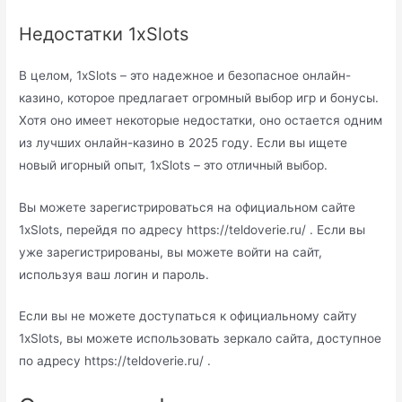
Недостатки 1xSlots
В целом, 1xSlots – это надежное и безопасное онлайн-
казино, которое предлагает огромный выбор игр и бонусы.
Хотя оно имеет некоторые недостатки, оно остается одним
из лучших онлайн-казино в 2025 году. Если вы ищете
новый игорный опыт, 1xSlots – это отличный выбор.
Вы можете зарегистрироваться на официальном сайте
1xSlots, перейдя по адресу https://teldoverie.ru/ . Если вы
уже зарегистрированы, вы можете войти на сайт,
используя ваш логин и пароль.
Если вы не можете доступаться к официальному сайту
1xSlots, вы можете использовать зеркало сайта, доступное
по адресу https://teldoverie.ru/ .