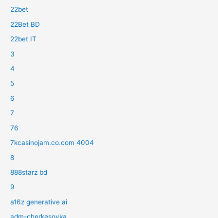
22bet
22Bet BD
22bet IT
3
4
5
6
7
76
7kcasinojam.co.com 4004
8
888starz bd
9
a16z generative ai
adm-cherkesovka