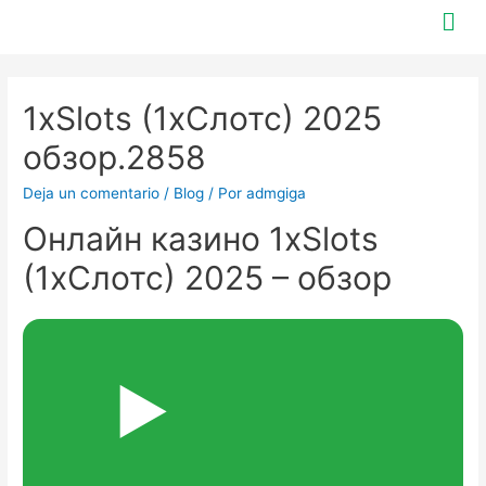
1xSlots (1хСлотс) 2025
обзор.2858
Deja un comentario
/
Blog
/ Por
admgiga
Онлайн казино 1xSlots
(1хСлотс) 2025 – обзор
▶️