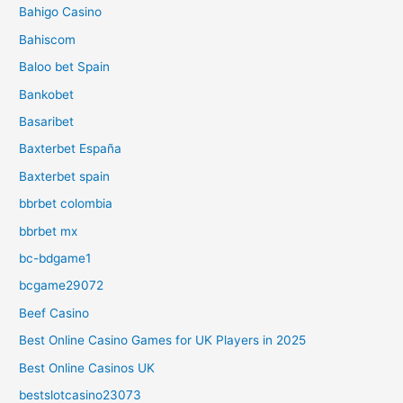
Bahigo Casino
Bahiscom
Baloo bet Spain
Bankobet
Basaribet
Baxterbet España
Baxterbet spain
bbrbet colombia
bbrbet mx
bc-bdgame1
bcgame29072
Beef Casino
Best Online Casino Games for UK Players in 2025
Best Online Casinos UK
bestslotcasino23073