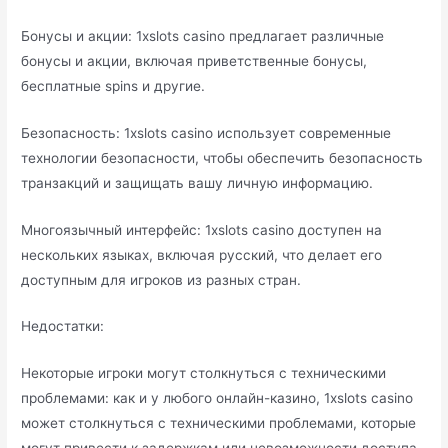
Бонусы и акции: 1xslots casino предлагает различные
бонусы и акции, включая приветственные бонусы,
бесплатные spins и другие.
Безопасность: 1xslots casino использует современные
технологии безопасности, чтобы обеспечить безопасность
транзакций и защищать вашу личную информацию.
Многоязычный интерфейс: 1xslots casino доступен на
нескольких языках, включая русский, что делает его
доступным для игроков из разных стран.
Недостатки:
Некоторые игроки могут столкнуться с техническими
проблемами: как и у любого онлайн-казино, 1xslots casino
может столкнуться с техническими проблемами, которые