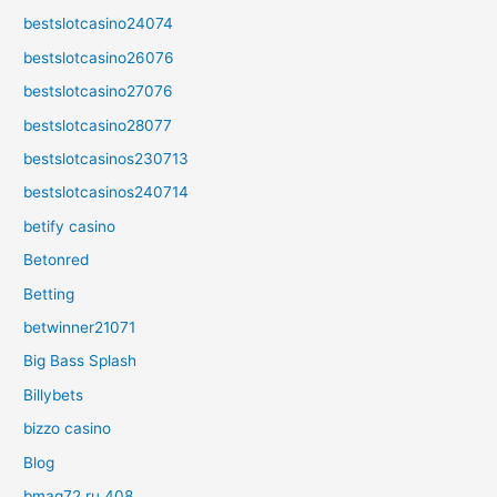
bestslotcasino24074
bestslotcasino26076
bestslotcasino27076
bestslotcasino28077
bestslotcasinos230713
bestslotcasinos240714
betify casino
Betonred
Betting
betwinner21071
Big Bass Splash
Billybets
bizzo casino
Blog
bmag72.ru 408