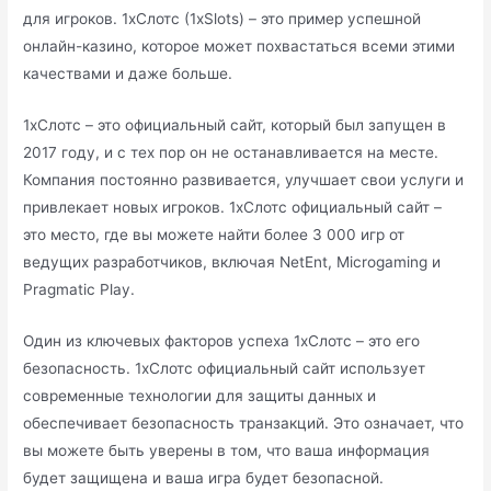
для игроков. 1хСлотс (1xSlots) – это пример успешной
онлайн-казино, которое может похвастаться всеми этими
качествами и даже больше.
1хСлотс – это официальный сайт, который был запущен в
2017 году, и с тех пор он не останавливается на месте.
Компания постоянно развивается, улучшает свои услуги и
привлекает новых игроков. 1хСлотс официальный сайт –
это место, где вы можете найти более 3 000 игр от
ведущих разработчиков, включая NetEnt, Microgaming и
Pragmatic Play.
Один из ключевых факторов успеха 1хСлотс – это его
безопасность. 1хСлотс официальный сайт использует
современные технологии для защиты данных и
обеспечивает безопасность транзакций. Это означает, что
вы можете быть уверены в том, что ваша информация
будет защищена и ваша игра будет безопасной.