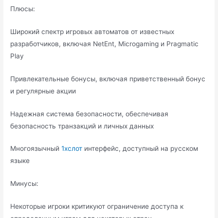
Плюсы:
Широкий спектр игровых автоматов от известных
разработчиков, включая NetEnt, Microgaming и Pragmatic
Play
Привлекательные бонусы, включая приветственный бонус
и регулярные акции
Надежная система безопасности, обеспечивая
безопасность транзакций и личных данных
Многоязычный
1хслот
интерфейс, доступный на русском
языке
Минусы:
Некоторые игроки критикуют ограничение доступа к