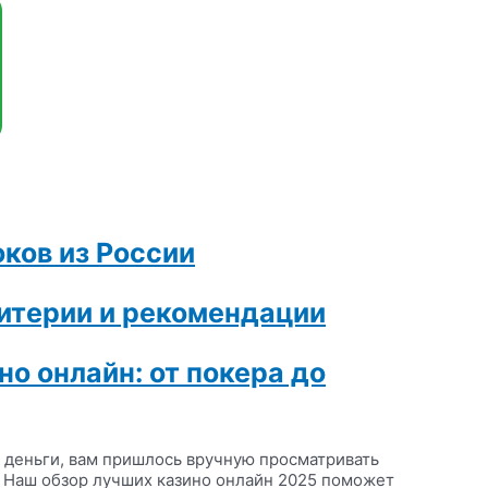
ков из России
ритерии и рекомендации
но онлайн: от покера до
а деньги, вам пришлось вручную просматривать
! Наш обзор лучших казино онлайн 2025 поможет