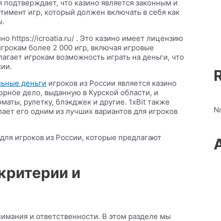
я подтверждает, что казино является законным и
тимент игр, который должен включать в себя как
ы.
о https://icroatia.ru/ . Это казино имеет лицензию
игрокам более 2 000 игр, включая игровые
длагает игрокам возможность играть на деньги, что
сии.
льные деньги
игроков из России является казино
игорное дело, выданную в Курской области, и
маты, рулетку, блэкджек и другие. 1xBit также
N
лает его одним из лучших вариантов для игроков
йн для игроков из России, которые предлагают
 критерии и
нимания и ответственности. В этом разделе мы