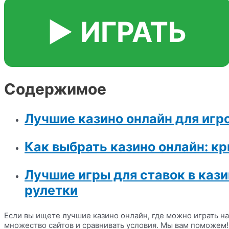
▶️ ИГРАТЬ
Содержимое
Лучшие казино онлайн для игро
Как выбрать казино онлайн: к
Лучшие игры для ставок в кази
рулетки
Если вы ищете лучшие казино онлайн, где можно играть н
множество сайтов и сравнивать условия. Мы вам поможем