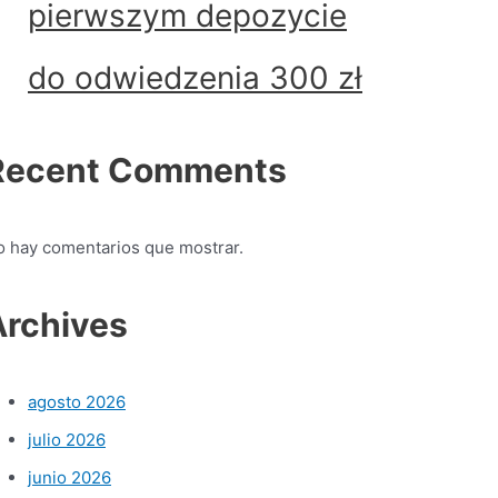
pierwszym depozycie
do odwiedzenia 300 zł
Recent Comments
o hay comentarios que mostrar.
Archives
agosto 2026
julio 2026
junio 2026