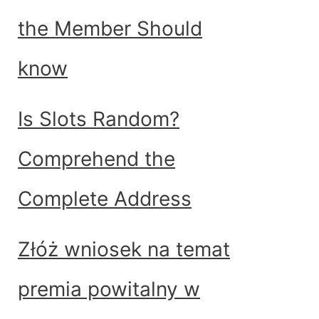
the Member Should
know
Is Slots Random?
Comprehend the
Complete Address
Złóż wniosek na temat
premia powitalny w