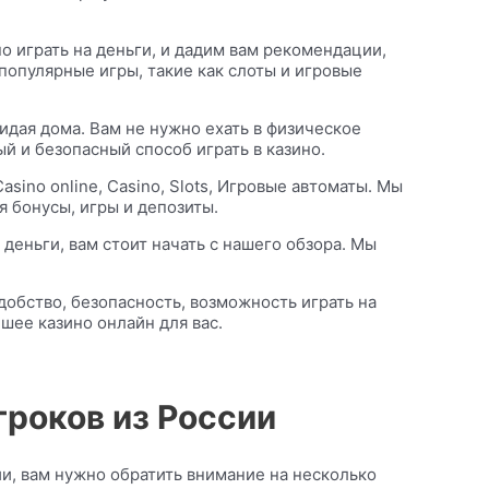
о играть на деньги, и дадим вам рекомендации,
популярные игры, такие как слоты и игровые
кидая дома. Вам не нужно ехать в физическое
ый и безопасный способ играть в казино.
ino online, Casino, Slots, Игровые автоматы. Мы
я бонусы, игры и депозиты.
деньги, вам стоит начать с нашего обзора. Мы
добство, безопасность, возможность играть на
шее казино онлайн для вас.
гроков из России
ии, вам нужно обратить внимание на несколько