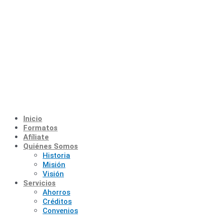
Ir
al
contenido
Inicio
Formatos
Afíliate
Quiénes Somos
Historia
Misión
Visión
Servicios
Ahorros
Créditos
Convenios