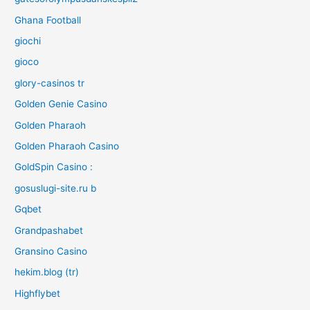
Ghana Football
giochi
gioco
glory-casinos tr
Golden Genie Casino
Golden Pharaoh
Golden Pharaoh Casino
GoldSpin Casino :
gosuslugi-site.ru b
Gqbet
Grandpashabet
Gransino Casino
hekim.blog (tr)
Highflybet