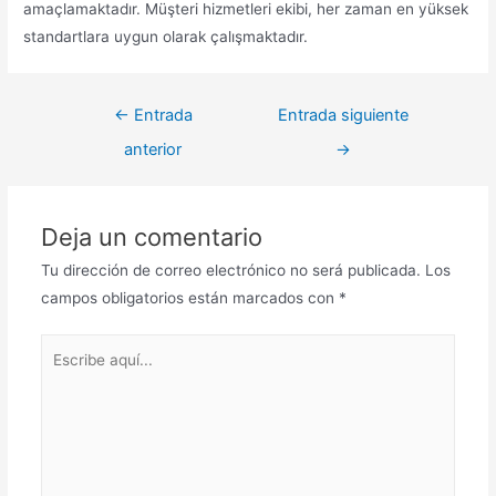
amaçlamaktadır. Müşteri hizmetleri ekibi, her zaman en yüksek
standartlara uygun olarak çalışmaktadır.
Navegación
←
Entrada
Entrada siguiente
de
anterior
→
entradas
Deja un comentario
Tu dirección de correo electrónico no será publicada.
Los
campos obligatorios están marcados con
*
Escribe
aquí...