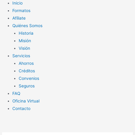
Inicio
Formatos
Afíliate
Quiénes Somos
Historia
Misión
Visión
Servicios
Ahorros
Créditos
Convenios
Seguros
FAQ
Oficina Virtual
Contacto