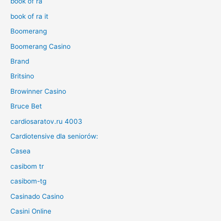
book of ra
book of ra it
Boomerang
Boomerang Casino
Brand
Britsino
Browinner Casino
Bruce Bet
cardiosaratov.ru 4003
Cardiotensive dla seniorów:
Casea
casibom tr
casibom-tg
Casinado Casino
Casini Online