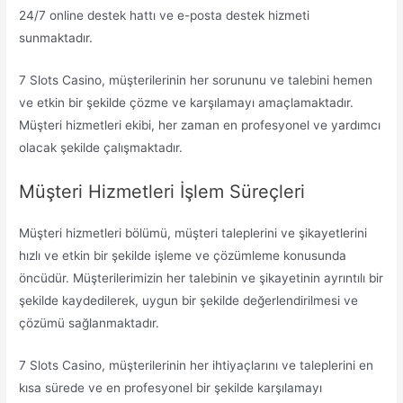
24/7 online destek hattı ve e-posta destek hizmeti
sunmaktadır.
7 Slots Casino, müşterilerinin her sorununu ve talebini hemen
ve etkin bir şekilde çözme ve karşılamayı amaçlamaktadır.
Müşteri hizmetleri ekibi, her zaman en profesyonel ve yardımcı
olacak şekilde çalışmaktadır.
Müşteri Hizmetleri İşlem Süreçleri
Müşteri hizmetleri bölümü, müşteri taleplerini ve şikayetlerini
hızlı ve etkin bir şekilde işleme ve çözümleme konusunda
öncüdür. Müşterilerimizin her talebinin ve şikayetinin ayrıntılı bir
şekilde kaydedilerek, uygun bir şekilde değerlendirilmesi ve
çözümü sağlanmaktadır.
7 Slots Casino, müşterilerinin her ihtiyaçlarını ve taleplerini en
kısa sürede ve en profesyonel bir şekilde karşılamayı