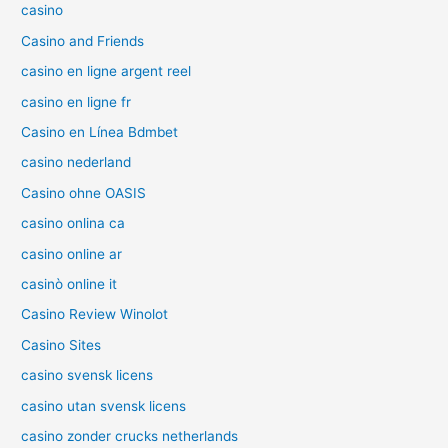
casino
Casino and Friends
casino en ligne argent reel
casino en ligne fr
Casino en Línea Bdmbet
casino nederland
Casino ohne OASIS
casino onlina ca
casino online ar
casinò online it
Casino Review Winolot
Casino Sites
casino svensk licens
casino utan svensk licens
casino zonder crucks netherlands