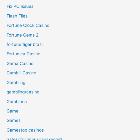
Fix PC Issues
Flash Files
Fortune Clock Casino
Fortune Gems 2
fortune tiger brazil
Fortunica Casino
Gama Casino
Gamblii Casino
Gambling
gambling/casino
Gambloria
Game
Games
Gamestop casinos
gatesofolympusdanskespil2