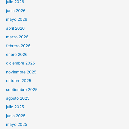
julio 2026
junio 2026
mayo 2026
abril 2026
marzo 2026
febrero 2026
enero 2026
diciembre 2025
noviembre 2025
octubre 2025
septiembre 2025
agosto 2025
julio 2025
junio 2025
mayo 2025