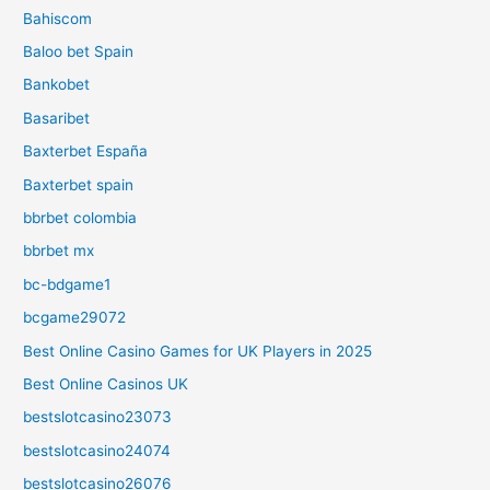
Bahiscom
Baloo bet Spain
Bankobet
Basaribet
Baxterbet España
Baxterbet spain
bbrbet colombia
bbrbet mx
bc-bdgame1
bcgame29072
Best Online Casino Games for UK Players in 2025
Best Online Casinos UK
bestslotcasino23073
bestslotcasino24074
bestslotcasino26076