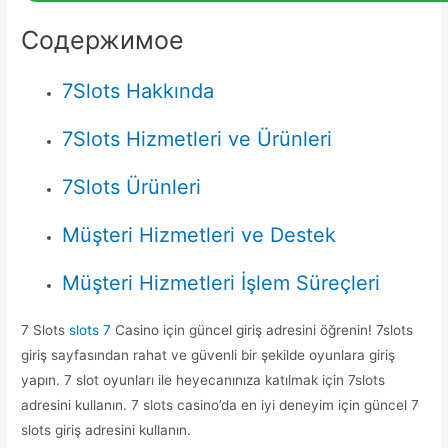
Содержимое
7Slots Hakkında
7Slots Hizmetleri ve Ürünleri
7Slots Ürünleri
Müşteri Hizmetleri ve Destek
Müşteri Hizmetleri İşlem Süreçleri
7 Slots
slots 7
Casino için güncel giriş adresini öğrenin! 7slots
giriş sayfasından rahat ve güvenli bir şekilde oyunlara giriş
yapın. 7 slot oyunları ile heyecanınıza katılmak için 7slots
adresini kullanın. 7 slots casino’da en iyi deneyim için güncel 7
slots giriş adresini kullanın.