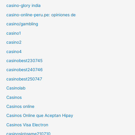
casino-glory india
casino-online-peru.pe: opiniones de
casino/gambling
casino1
casino2
casino4
casinobest230745
casinobest240746
casinobest250747
Casinolab
Casinos
Casinos online
Casinos Online que Aceptan Hipay
Casinos Visa Electron
casinoslotgame210710