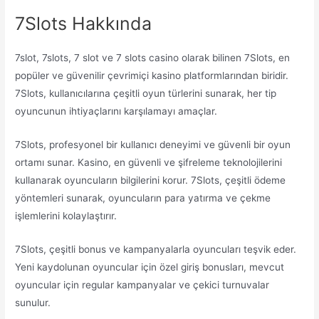
7Slots Hakkında
7slot, 7slots, 7 slot ve 7 slots casino olarak bilinen 7Slots, en
popüler ve güvenilir çevrimiçi kasino platformlarından biridir.
7Slots, kullanıcılarına çeşitli oyun türlerini sunarak, her tip
oyuncunun ihtiyaçlarını karşılamayı amaçlar.
7Slots, profesyonel bir kullanıcı deneyimi ve güvenli bir oyun
ortamı sunar. Kasino, en güvenli ve şifreleme teknolojilerini
kullanarak oyuncuların bilgilerini korur. 7Slots, çeşitli ödeme
yöntemleri sunarak, oyuncuların para yatırma ve çekme
işlemlerini kolaylaştırır.
7Slots, çeşitli bonus ve kampanyalarla oyuncuları teşvik eder.
Yeni kaydolunan oyuncular için özel giriş bonusları, mevcut
oyuncular için regular kampanyalar ve çekici turnuvalar
sunulur.