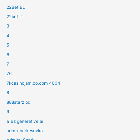
22Bet BD
22bet IT
3
4
5
6
7
76
7kcasinojam.co.com 4004
8
888starz bd
9
a16z generative ai
adm-cherkesovka