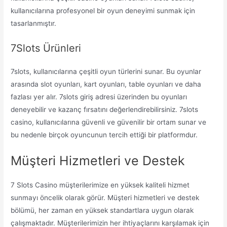
kullanıcılarına profesyonel bir oyun deneyimi sunmak için
tasarlanmıştır.
7Slots Ürünleri
7slots, kullanıcılarına çeşitli oyun türlerini sunar. Bu oyunlar
arasında slot oyunları, kart oyunları, table oyunları ve daha
fazlası yer alır. 7slots giriş adresi üzerinden bu oyunları
deneyebilir ve kazanç fırsatını değerlendirebilirsiniz. 7slots
casino, kullanıcılarına güvenli ve güvenilir bir ortam sunar ve
bu nedenle birçok oyuncunun tercih ettiği bir platformdur.
Müşteri Hizmetleri ve Destek
7 Slots Casino müşterilerimize en yüksek kaliteli hizmet
sunmayı öncelik olarak görür. Müşteri hizmetleri ve destek
bölümü, her zaman en yüksek standartlara uygun olarak
çalışmaktadır. Müşterilerimizin her ihtiyaçlarını karşılamak için