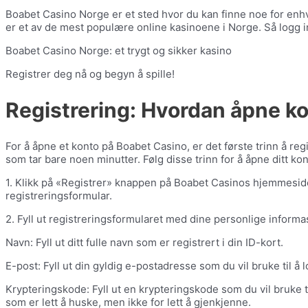
Boabet Casino Norge er et sted hvor du kan finne noe for enhve
er et av de mest populære online kasinoene i Norge. Så logg in
Boabet Casino Norge: et trygt og sikker kasino
Registrer deg nå og begyn å spille!
Registrering: Hvordan åpne k
For å åpne et konto på Boabet Casino, er det første trinn å re
som tar bare noen minutter. Følg disse trinn for å åpne ditt kon
1. Klikk på «Registrer» knappen på Boabet Casinos hjemmeside
registreringsformular.
2. Fyll ut registreringsformularet med dine personlige informa
Navn: Fyll ut ditt fulle navn som er registrert i din ID-kort.
E-post: Fyll ut din gyldig e-postadresse som du vil bruke til å
Krypteringskode: Fyll ut en krypteringskode som du vil bruke 
som er lett å huske, men ikke for lett å gjenkjenne.