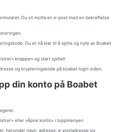
formularet. Du vil motta en e-post med en bekreftelse
streringen.
ingskode. Du er nå klar til å spille og nyte av Boabet
istrer» knappen og start spillet!
adresse og krypteringskode på boabet login siden.
pp din konto på Boabet
tegene:
istrer» eller «Åpne konto» i toppmenyen.
ger, herunder navn, adresse, e-postadresse og