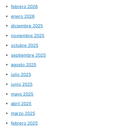
febrero 2026
enero 2026
diciembre 2025
noviembre 2025
octubre 2025
septiembre 2025
agosto 2025
julio 2025
junio 2025
mayo 2025
abril 2025
marzo 2025
febrero 2025