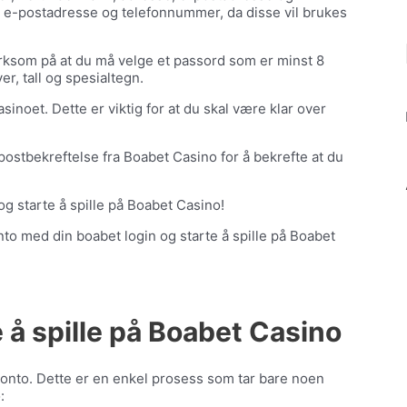
e-postadresse og telefonnummer, da disse vil brukes
rksom på at du må velge et passord som er minst 8
r, tall og spesialtegn.
sinoet. Dette er viktig for at du skal være klar over
-postbekreftelse fra Boabet Casino for å bekrefte at du
og starte å spille på Boabet Casino!
nto med din boabet login og starte å spille på Boabet
å spille på Boabet Casino
konto. Dette er en enkel prosess som tar bare noen
: