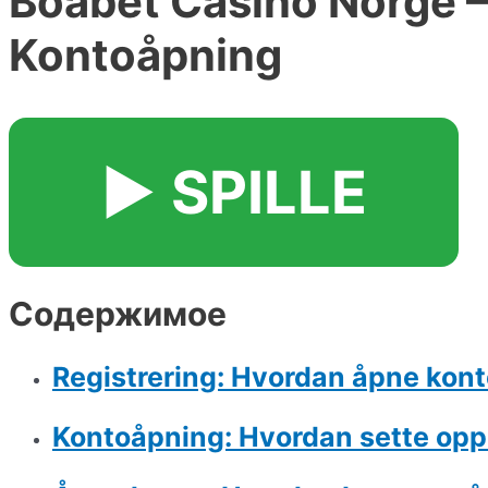
Boabet Casino Norge –
Kontoåpning
▶️ SPILLE
Содержимое
Registrering: Hvordan åpne kon
Kontoåpning: Hvordan sette opp