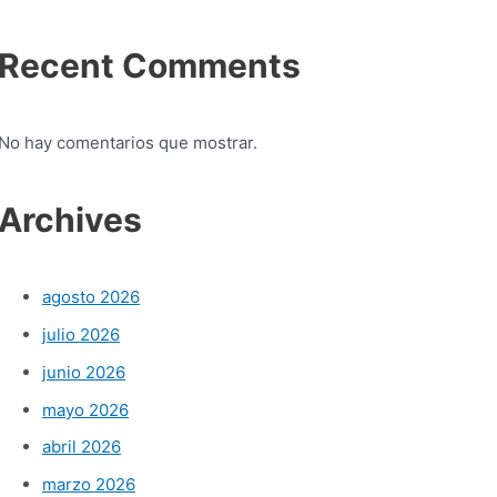
Recent Comments
No hay comentarios que mostrar.
Archives
agosto 2026
julio 2026
junio 2026
mayo 2026
abril 2026
marzo 2026