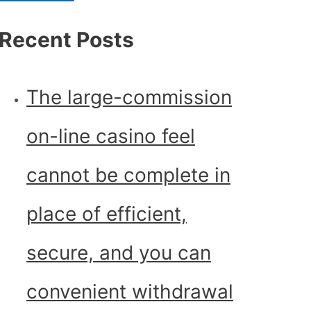
Recent Posts
The large-commission
on-line casino feel
cannot be complete in
place of efficient,
secure, and you can
convenient withdrawal