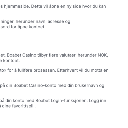
s hjemmeside. Dette vil åpne en ny side hvor du kan
ysninger, herunder navn, adresse og
sord for åpne kontoet.
oet. Boabet Casino tilbyr flere valutaer, herunder NOK,
e kontoet.
o» for å fullføre prosessen. Etterhvert vil du motta en
nn på din Boabet Casino-konto med din brukernavn og
 på din konto med Boabet Login-funksjonen. Logg inn
ine favorittspill.