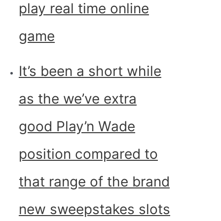
play real time online
game
It’s been a short while
as the we’ve extra
good Play’n Wade
position compared to
that range of the brand
new sweepstakes slots