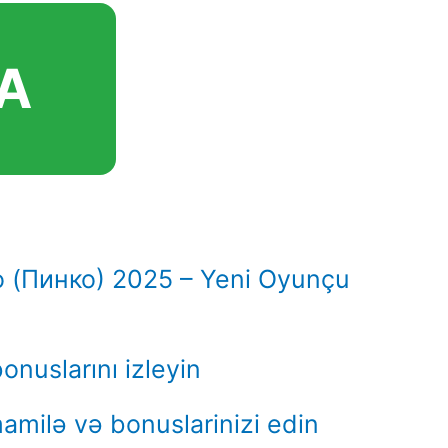
NA
o (Пинко) 2025 – Yeni Oyunçu
onuslarını izleyin
amilə və bonuslarinizi edin