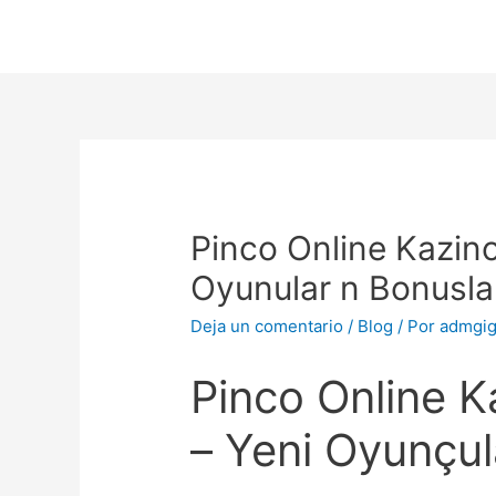
Pinco Online Kazin
Oyunular n Bonusla
Deja un comentario
/
Blog
/ Por
admgi
Pinco Online 
– Yeni Oyunçul