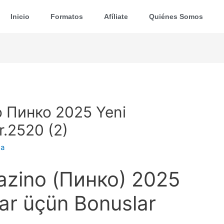
Inicio
Formatos
Afíliate
Quiénes Somos
o Пинко 2025 Yeni
r.2520 (2)
ga
Kazino (Пинко) 2025
ar üçün Bonuslar