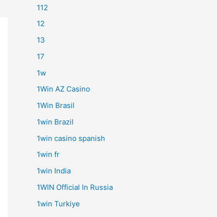
112
12
13
17
1w
1Win AZ Casino
1Win Brasil
1win Brazil
1win casino spanish
1win fr
1win India
1WIN Official In Russia
1win Turkiye