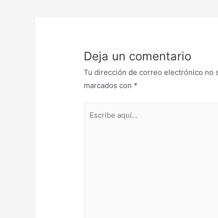
Deja un comentario
Tu dirección de correo electrónico no 
marcados con
*