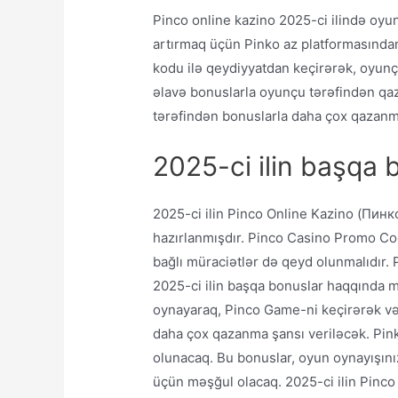
Pinco online kazino 2025-ci ilində oy
artırmaq üçün Pinko az platformasından
kodu ilə qeydiyyatdan keçirərək, oyun
əlavə bonuslarla oyunçu tərəfindən qa
tərəfindən bonuslarla daha çox qazanm
2025-ci ilin başqa b
2025-ci ilin Pinco Online Kazino (Пинко
hazırlanmışdır. Pinco Casino Promo Co
bağlı müraciətlər də qeyd olunmalıdır.
2025-ci ilin başqa bonuslar haqqında m
oynayaraq, Pinco Game-ni keçirərək və
daha çox qazanma şansı veriləcək. Pin
olunacaq. Bu bonuslar, oyun oynayışınız
üçün məşğul olacaq. 2025-ci ilin Pinco