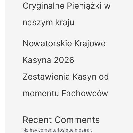
Oryginalne Pieniążki w
naszym kraju
Nowatorskie Krajowe
Kasyna 2026
Zestawienia Kasyn od
momentu Fachowców
Recent Comments
No hay comentarios que mostrar.