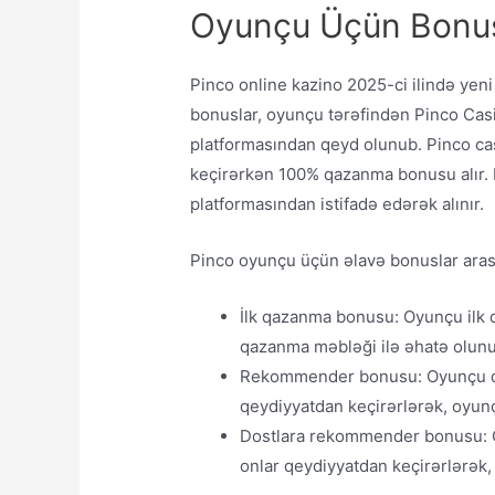
Oyunçu Üçün Bonus
Pinco online kazino 2025-ci ilində yeni
bonuslar, oyunçu tərəfindən Pinco Casin
platformasından qeyd olunub. Pinco ca
keçirərkən 100% qazanma bonusu alır.
platformasından istifadə edərək alınır.
Pinco oyunçu üçün əlavə bonuslar aras
İlk qazanma bonusu: Oyunçu ilk 
qazanma məbləği ilə əhatə olunu
Rekommender bonusu: Oyunçu do
qeydiyyatdan keçirərlərək, oyun
Dostlara rekommender bonusu: 
onlar qeydiyyatdan keçirərlərək,