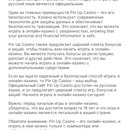
русский язык является официальным.
Один из главных преимуществ Pin Up Casino – это его
безопасность. Казино использует современные
технологии для защиты данных и обеспечивает
безопасность транзакций. Это означает, что вы можете
играть в онлайн-казино с уверенностью, knowing that
your personal and financial information is safe.
Pin Up Casino также предлагает широкий спектр бонусов
и акций, чтобы помочь вам начать играть в онлайн-
казино. Вы можете получать бонусы за регистрацию,
депозит и другие действия. Это означает, что вы
можете начать играть в онлайн-казино с
дополнительными средствами.
Если вы ищете надежный и безопасный способ играть в
онлайн-казино, то Pin Up Casino – ваш выбор.
Официальный сайт Pin Up Casino доступен на русском
языке, и он предлагает широкий спектр игр, бонусов и
акций. Начните играть в онлайн-казино сегодня!
Важно: перед началом игры в онлайн-казино,
убедитесь, что вы достигли возраста 18 лет и что игра в
онлайн-казино является легальной в вашей стране.
Обратите внимание: Pin Up Casino – это онлайн-казино, и
играть в нем можно только с компьютера или