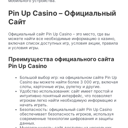
мобильного устройства.
Pin Up Casino – Официальный
Сайт
Официальный сайт Pin Up Casino – это место, где вы
можете найти все необходимые информацию о казино,
включая список доступных игр, условия акции, правила
и условия игры.
Преимущества официального сайта
Pin Up Casino
Большой выбор игр: на официальном сайте Pin Up
Casino вы можете найти более 3 000 игр, включая
слоты, карточные игры, рулетку и другие.
Удобство использования: сайт имеет простой и
интуитивно понятный интерфейс, что позволяет
игрокам легко найти необходимую информацию и
начать играть.
Безопасность: официальный сайт Pin Up Casino
обеспечивает безопасность игроков, используя
современные технологии шифрования и защиты
данных.
Многоязычность: сайт доступен на нескольких