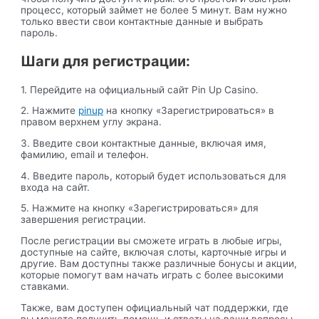
процесс, который займет не более 5 минут. Вам нужно
только ввести свои контактные данные и выбрать
пароль.
Шаги для регистрации:
1. Перейдите на официальный сайт Pin Up Casino.
2. Нажмите
pinup
на кнопку «Зарегистрироваться» в
правом верхнем углу экрана.
3. Введите свои контактные данные, включая имя,
фамилию, email и телефон.
4. Введите пароль, который будет использоваться для
входа на сайт.
5. Нажмите на кнопку «Зарегистрироваться» для
завершения регистрации.
После регистрации вы сможете играть в любые игры,
доступные на сайте, включая слоты, карточные игры и
другие. Вам доступны также различные бонусы и акции,
которые помогут вам начать играть с более высокими
ставками.
Также, вам доступен официальный чат поддержки, где
вы можете получить помощь и ответы на ваши вопросы.