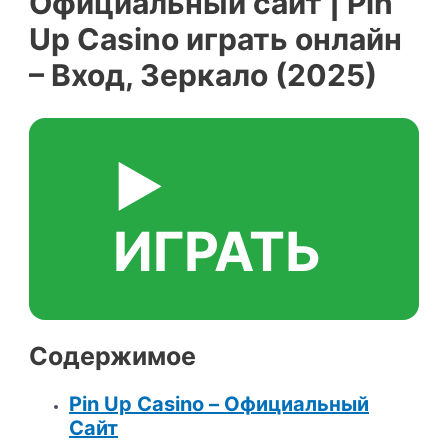
Официальный сайт | Pin
Up Casino играть онлайн
– Вход, Зеркало (2025)
▶️
ИГРАТЬ
Содержимое
Pin Up Casino – Официальный
Сайт