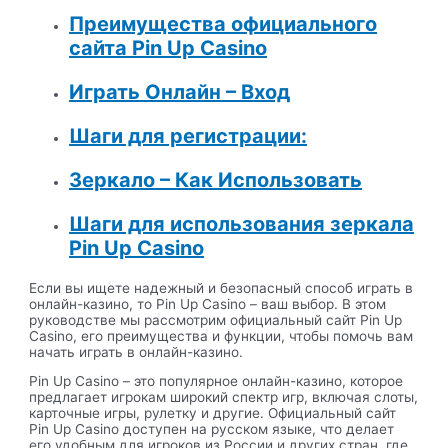
Преимущества официального
сайта Pin Up Casino
Играть Онлайн – Вход
Шаги для регистрации:
Зеркало – Как Использовать
Шаги для использования зеркала
Pin Up Casino
Если вы ищете надежный и безопасный способ играть в
онлайн-казино, то Pin Up Casino – ваш выбор. В этом
руководстве мы рассмотрим официальный сайт Pin Up
Casino, его преимущества и функции, чтобы помочь вам
начать играть в онлайн-казино.
Pin Up Casino – это популярное онлайн-казино, которое
предлагает игрокам широкий спектр игр, включая слоты,
карточные игры, рулетку и другие. Официальный сайт
Pin Up Casino доступен на русском языке, что делает
его удобным для игроков из России и других стран, где