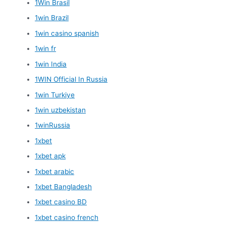
1Win Brasil
1win Brazil
1win casino spanish
1win fr
1win India
1WIN Official In Russia
1win Turkiye
1win uzbekistan
1winRussia
1xbet
1xbet apk
1xbet arabic
1xbet Bangladesh
1xbet casino BD
1xbet casino french