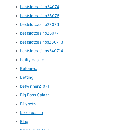
bestslotcasino24074
bestslotcasino26076
bestslotcasino27076
bestslotcasino28077
bestslotcasinos230713
bestslotcasinos240714
betify casino
Betonred
Betting
betwinner21071
Big Bass Splash
Billybets
bizzo casino
Blog