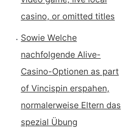
casino, or omitted titles
Sowie Welche
nachfolgende Alive-
Casino-Optionen as part
of Vincispin erspahen,
normalerweise Eltern das
spezial Übung