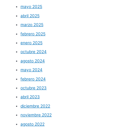
mayo 2025
abril 2025
marzo 2025
febrero 2025
enero 2025
octubre 2024
agosto 2024
mayo 2024
febrero 2024
octubre 2023
abril 2023
diciembre 2022
noviembre 2022
agosto 2022