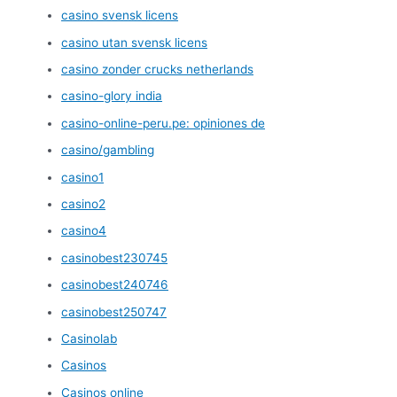
casino svensk licens
casino utan svensk licens
casino zonder crucks netherlands
casino-glory india
casino-online-peru.pe: opiniones de
casino/gambling
casino1
casino2
casino4
casinobest230745
casinobest240746
casinobest250747
Casinolab
Casinos
Casinos online