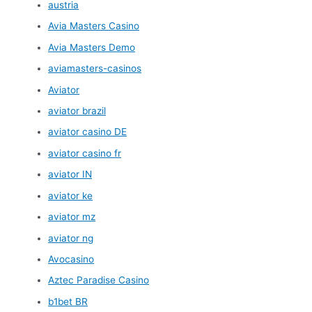
austria
Avia Masters Casino
Avia Masters Demo
aviamasters-casinos
Aviator
aviator brazil
aviator casino DE
aviator casino fr
aviator IN
aviator ke
aviator mz
aviator ng
Avocasino
Aztec Paradise Casino
b1bet BR