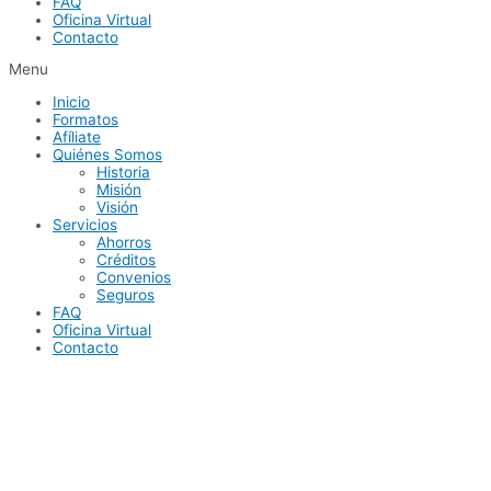
FAQ
Oficina Virtual
Contacto
Menu
Inicio
Formatos
Afíliate
Quiénes Somos
Historia
Misión
Visión
Servicios
Ahorros
Créditos
Convenios
Seguros
FAQ
Oficina Virtual
Contacto