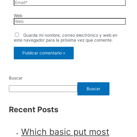
Web
Guarda mi nombre, correo electrónico y web en
este navegador para la próxima vez que comente.
Buscar
Buscar
Recent Posts
Which basic put most