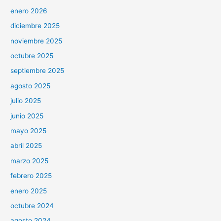
enero 2026
diciembre 2025
noviembre 2025
octubre 2025
septiembre 2025
agosto 2025
julio 2025
junio 2025
mayo 2025
abril 2025
marzo 2025
febrero 2025
enero 2025
octubre 2024
agosto 2024