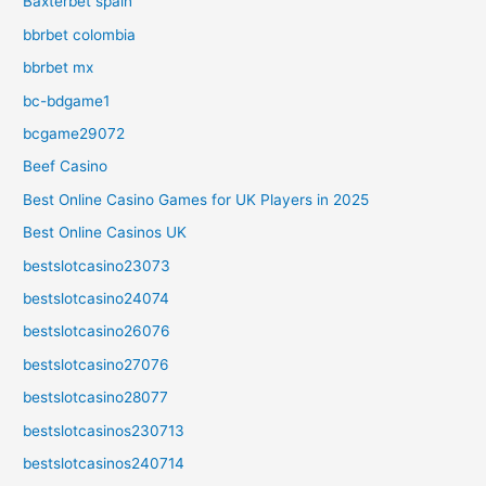
Baxterbet spain
bbrbet colombia
bbrbet mx
bc-bdgame1
bcgame29072
Beef Casino
Best Online Casino Games for UK Players in 2025
Best Online Casinos UK
bestslotcasino23073
bestslotcasino24074
bestslotcasino26076
bestslotcasino27076
bestslotcasino28077
bestslotcasinos230713
bestslotcasinos240714