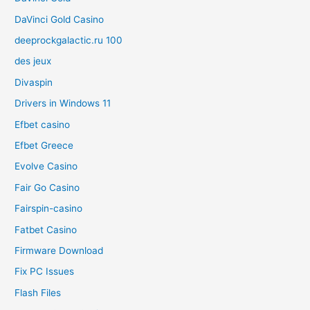
DaVinci Gold Casino
deeprockgalactic.ru 100
des jeux
Divaspin
Drivers in Windows 11
Efbet casino
Efbet Greece
Evolve Casino
Fair Go Casino
Fairspin-casino
Fatbet Casino
Firmware Download
Fix PC Issues
Flash Files