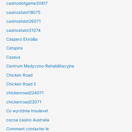
casinoslotgame30817
casinostslot18075
casinostslot26071
casinostslot31074
Caspero Ελλάδα
Catspins
Cazeus
Centrum Medyczno-Rehabilitacyjne
Chicken Road
Chicken Road 2
chickenroad224071
chickenroad23071
Co wyróżnia Insulevel
cocoa casino Australia
Comment contacter le