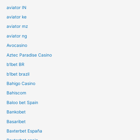
aviator IN
aviator ke
aviator mz
aviator ng
Avocasino
Aztec Paradise Casino
b1bet BR
b1bet brazil
Bahigo Casino
Bahiscom
Baloo bet Spain
Bankobet
Basaribet
Baxterbet España