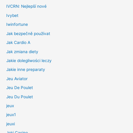
IVCRN: Nejlepší nové
Ivybet
Iwinfortune
Jak bezpečně používat
Jak Cardio A
Jak zmiana diety
Jakie dolegliwości leczy
Jakie inne preparaty
Jeu Aviator
Jeu De Poulet
Jeu Du Poulet
jeux
jeux1
jeuxi
Joki Casino