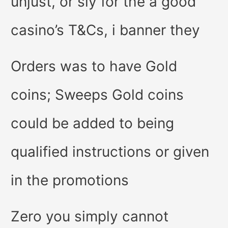
unjust, or sly for the a good
casino’s T&Cs, i banner they
Orders was to have Gold
coins; Sweeps Gold coins
could be added to being
qualified instructions or given
in the promotions
Zero you simply cannot