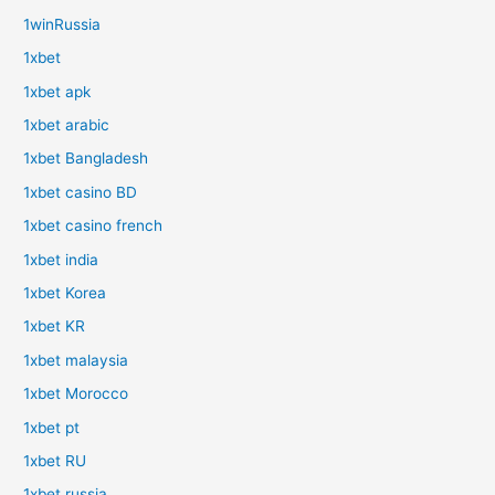
1winRussia
1xbet
1xbet apk
1xbet arabic
1xbet Bangladesh
1xbet casino BD
1xbet casino french
1xbet india
1xbet Korea
1xbet KR
1xbet malaysia
1xbet Morocco
1xbet pt
1xbet RU
1xbet russia