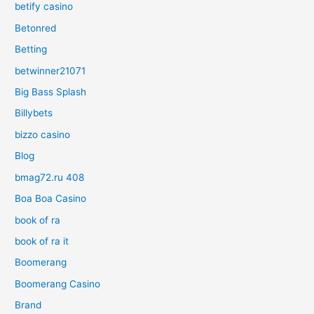
betify casino
Betonred
Betting
betwinner21071
Big Bass Splash
Billybets
bizzo casino
Blog
bmag72.ru 408
Boa Boa Casino
book of ra
book of ra it
Boomerang
Boomerang Casino
Brand