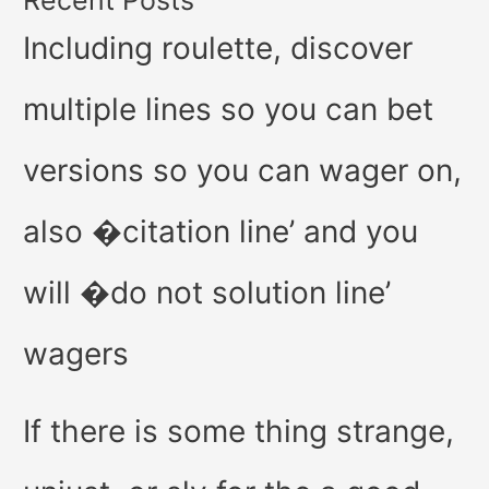
Recent Posts
Including roulette, discover
multiple lines so you can bet
versions so you can wager on,
also �citation line’ and you
will �do not solution line’
wagers
If there is some thing strange,