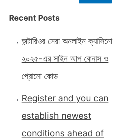
Recent Posts
অন্টারিওর সেরা অনলাইন ক্যাসিনো
২০২৫-এর সাইন আপ বোনাস ও
প্রোমো কোড
Register and you can
establish newest
conditions ahead of