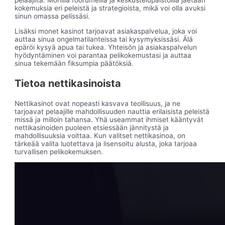
kokemuksia eri peleistä ja strategioista, mikä voi olla avuksi
sinun omassa pelissäsi.
Lisäksi monet kasinot tarjoavat asiakaspalvelua, joka voi
auttaa sinua ongelmatilanteissa tai kysymyksissäsi. Älä
epäröi kysyä apua tai tukea. Yhteisön ja asiakaspalvelun
hyödyntäminen voi parantaa pelikokemustasi ja auttaa
sinua tekemään fiksumpia päätöksiä.
Tietoa nettikasinoista
Nettikasinot ovat nopeasti kasvava teollisuus, ja ne
tarjoavat pelaajille mahdollisuuden nauttia erilaisista peleistä
missä ja milloin tahansa. Yhä useammat ihmiset kääntyvät
nettikasinoiden puoleen etsiessään jännitystä ja
mahdollisuuksia voittaa. Kun valitset nettikasinoa, on
tärkeää valita luotettava ja lisensoitu alusta, joka tarjoaa
turvallisen pelikokemuksen.