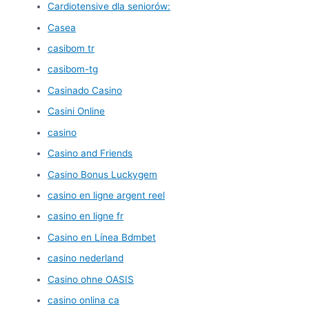
Cardiotensive dla seniorów:
Casea
casibom tr
casibom-tg
Casinado Casino
Casini Online
casino
Casino and Friends
Casino Bonus Luckygem
casino en ligne argent reel
casino en ligne fr
Casino en Línea Bdmbet
casino nederland
Casino ohne OASIS
casino onlina ca