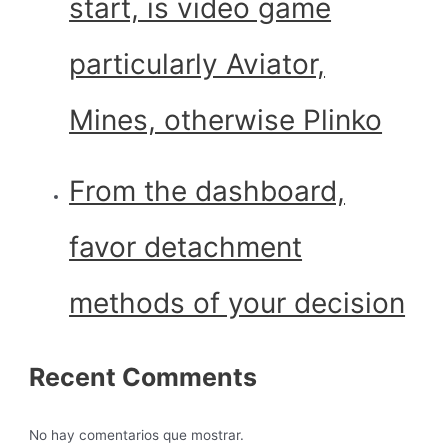
start, is video game
particularly Aviator,
Mines, otherwise Plinko
From the dashboard,
favor detachment
methods of your decision
Recent Comments
No hay comentarios que mostrar.