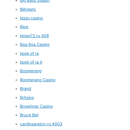
Big Bass Splash
Billybets
bizzo casino
Blog
bmag72.ru 408
Boa Boa Casino
book of ra
book of ra it
Boomerang
Boomerang Casino
Brand
Britsino
Browinner Casino
Bruce Bet
cardiosaratov.ru 4003