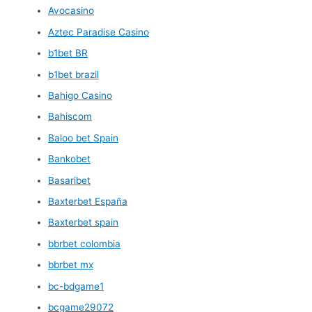
Avocasino
Aztec Paradise Casino
b1bet BR
b1bet brazil
Bahigo Casino
Bahiscom
Baloo bet Spain
Bankobet
Basaribet
Baxterbet España
Baxterbet spain
bbrbet colombia
bbrbet mx
bc-bdgame1
bcgame29072