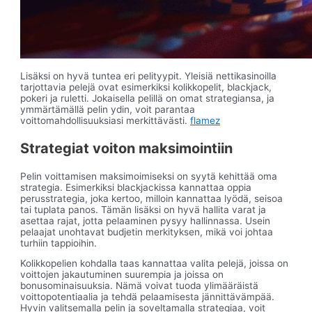
Lisäksi on hyvä tuntea eri pelityypit. Yleisiä nettikasinoilla
tarjottavia pelejä ovat esimerkiksi kolikkopelit, blackjack,
pokeri ja ruletti. Jokaisella pelillä on omat strategiansa, ja
ymmärtämällä pelin ydin, voit parantaa
voittomahdollisuuksiasi merkittävästi.
flamez
Strategiat voiton maksimointiin
Pelin voittamisen maksimoimiseksi on syytä kehittää oma
strategia. Esimerkiksi blackjackissa kannattaa oppia
perusstrategia, joka kertoo, milloin kannattaa lyödä, seisoa
tai tuplata panos. Tämän lisäksi on hyvä hallita varat ja
asettaa rajat, jotta pelaaminen pysyy hallinnassa. Usein
pelaajat unohtavat budjetin merkityksen, mikä voi johtaa
turhiin tappioihin.
Kolikkopelien kohdalla taas kannattaa valita pelejä, joissa on
voittojen jakautuminen suurempia ja joissa on
bonusominaisuuksia. Nämä voivat tuoda ylimääräistä
voittopotentiaalia ja tehdä pelaamisesta jännittävämpää.
Hyvin valitsemalla pelin ja soveltamalla strategiaa, voit