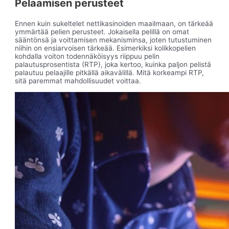
Pelaamisen perusteet
Ennen kuin sukeltelet nettikasinoiden maailmaan, on tärkeää
ymmärtää pelien perusteet. Jokaisella pelillä on omat
sääntönsä ja voittamisen mekanisminsa, joten tutustuminen
niihin on ensiarvoisen tärkeää. Esimerkiksi kolikkopelien
kohdalla voiton todennäköisyys riippuu pelin
palautusprosentista (RTP), joka kertoo, kuinka paljon pelistä
palautuu pelaajille pitkällä aikavälillä. Mitä korkeampi RTP,
sitä paremmat mahdollisuudet voittaa.