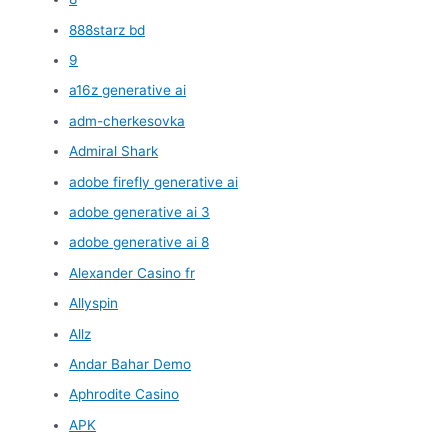
888starz bd
9
a16z generative ai
adm-cherkesovka
Admiral Shark
adobe firefly generative ai
adobe generative ai 3
adobe generative ai 8
Alexander Casino fr
Allyspin
Allz
Andar Bahar Demo
Aphrodite Casino
APK