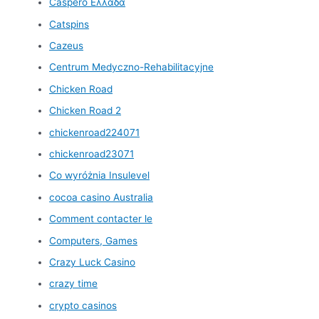
Caspero Ελλάδα
Catspins
Cazeus
Centrum Medyczno-Rehabilitacyjne
Chicken Road
Chicken Road 2
chickenroad224071
chickenroad23071
Co wyróżnia Insulevel
cocoa casino Australia
Comment contacter le
Computers, Games
Crazy Luck Casino
crazy time
crypto casinos