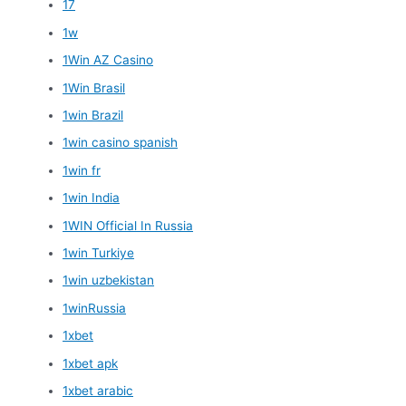
17
1w
1Win AZ Casino
1Win Brasil
1win Brazil
1win casino spanish
1win fr
1win India
1WIN Official In Russia
1win Turkiye
1win uzbekistan
1winRussia
1xbet
1xbet apk
1xbet arabic