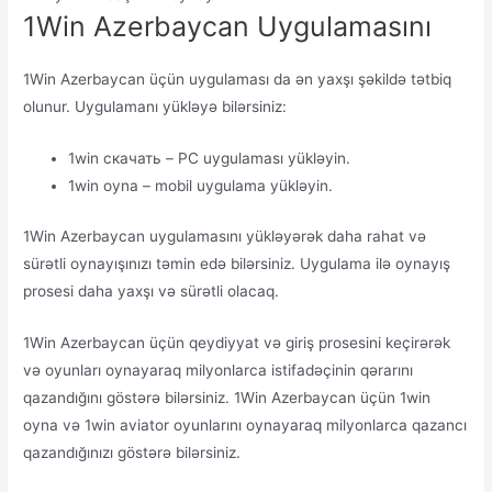
1Win Azerbaycan Uygulamasını
1Win Azerbaycan üçün uygulaması da ən yaxşı şəkildə tətbiq
olunur. Uygulamanı yükləyə bilərsiniz:
1win скачать – PC uygulaması yükləyin.
1win oyna – mobil uygulama yükləyin.
1Win Azerbaycan uygulamasını yükləyərək daha rahat və
sürətli oynayışınızı təmin edə bilərsiniz. Uygulama ilə oynayış
prosesi daha yaxşı və sürətli olacaq.
1Win Azerbaycan üçün qeydiyyat və giriş prosesini keçirərək
və oyunları oynayaraq milyonlarca istifadəçinin qərarını
qazandığını göstərə bilərsiniz. 1Win Azerbaycan üçün 1win
oyna və 1win aviator oyunlarını oynayaraq milyonlarca qazancı
qazandığınızı göstərə bilərsiniz.