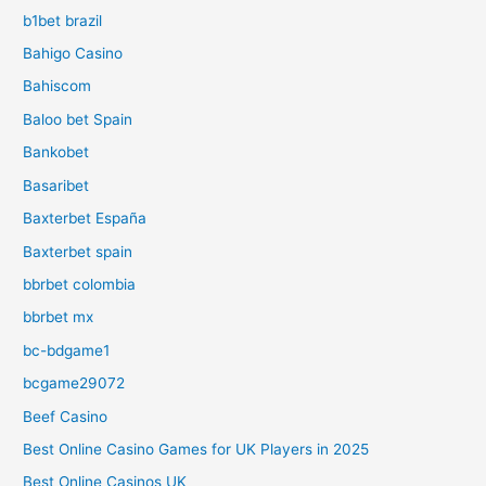
b1bet brazil
Bahigo Casino
Bahiscom
Baloo bet Spain
Bankobet
Basaribet
Baxterbet España
Baxterbet spain
bbrbet colombia
bbrbet mx
bc-bdgame1
bcgame29072
Beef Casino
Best Online Casino Games for UK Players in 2025
Best Online Casinos UK