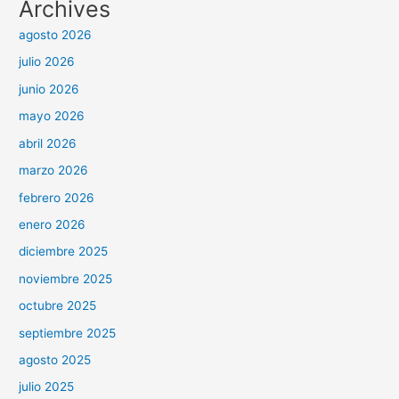
Archives
agosto 2026
julio 2026
junio 2026
mayo 2026
abril 2026
marzo 2026
febrero 2026
enero 2026
diciembre 2025
noviembre 2025
octubre 2025
septiembre 2025
agosto 2025
julio 2025