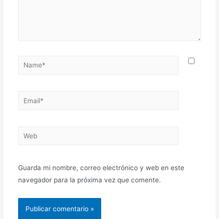
Guarda mi nombre, correo electrónico y web en este
navegador para la próxima vez que comente.