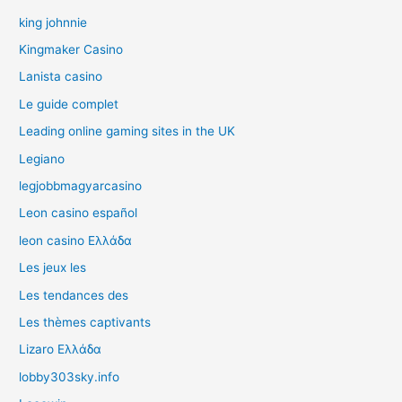
king johnnie
Kingmaker Casino
Lanista casino
Le guide complet
Leading online gaming sites in the UK
Legiano
legjobbmagyarcasino
Leon casino español
leon casino Ελλάδα
Les jeux les
Les tendances des
Les thèmes captivants
Lizaro Ελλάδα
lobby303sky.info