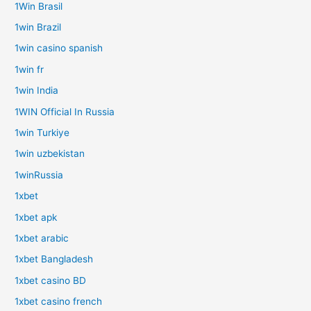
1Win Brasil
1win Brazil
1win casino spanish
1win fr
1win India
1WIN Official In Russia
1win Turkiye
1win uzbekistan
1winRussia
1xbet
1xbet apk
1xbet arabic
1xbet Bangladesh
1xbet casino BD
1xbet casino french