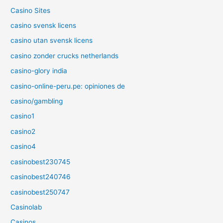
Casino Sites
casino svensk licens
casino utan svensk licens
casino zonder crucks netherlands
casino-glory india
casino-online-peru.pe: opiniones de
casino/gambling
casino1
casino2
casino4
casinobest230745
casinobest240746
casinobest250747
Casinolab
Casinos