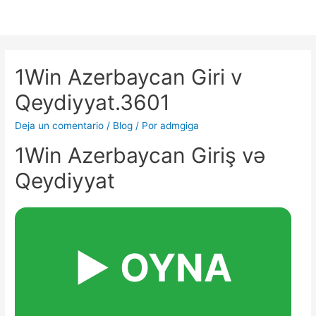
1Win Azerbaycan Giri v
Qeydiyyat.3601
Deja un comentario
/
Blog
/ Por
admgiga
1Win Azerbaycan Giriş və
Qeydiyyat
▶️ OYNA