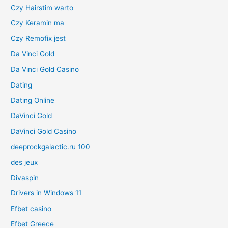
Czy Hairstim warto
Czy Keramin ma
Czy Remofix jest
Da Vinci Gold
Da Vinci Gold Casino
Dating
Dating Online
DaVinci Gold
DaVinci Gold Casino
deeprockgalactic.ru 100
des jeux
Divaspin
Drivers in Windows 11
Efbet casino
Efbet Greece