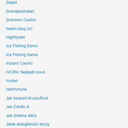
Gqbet
Grandpashabet
Gransino Casino
hekim.blog (tr)
Highflybet
Ice Fishing Demo
Ice Fishing Game
Instant Casino
IVCRN: Nejlepší nové
Ivybet
Iwinfortune
Jak bezpečně používat
Jak Cardio A
Jak zmiana diety
Jakie dolegliwości leczy