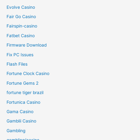
Evolve Casino
Fair Go Casino
Fairspin-casino
Fatbet Casino
Firmware Download
Fix PC Issues
Flash Files
Fortune Clock Casino
Fortune Gems 2
fortune tiger brazil
Fortunica Casino
Gama Casino
Gamblii Casino
Gambling