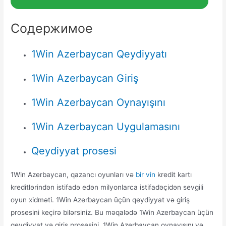
Содержимое
1Win Azerbaycan Qeydiyyatı
1Win Azerbaycan Giriş
1Win Azerbaycan Oynayışını
1Win Azerbaycan Uygulamasını
Qeydiyyat prosesi
1Win Azerbaycan, qazancı oyunları və
bir vin
kredit kartı
kreditlərindən istifadə edən milyonlarca istifadəçidən sevgili
oyun xidməti. 1Win Azerbaycan üçün qeydiyyat və giriş
prosesini keçirə bilərsiniz. Bu məqalədə 1Win Azerbaycan üçün
qeydiyyat və giriş prosesini, 1Win Azerbaycan oynayışını və