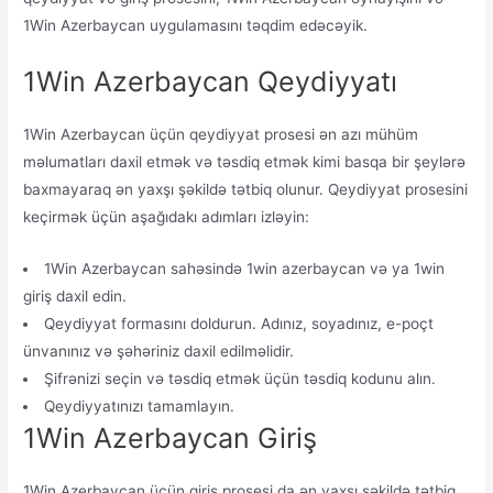
1Win Azerbaycan uygulamasını təqdim edəcəyik.
1Win Azerbaycan Qeydiyyatı
1Win Azerbaycan üçün qeydiyyat prosesi ən azı mühüm
məlumatları daxil etmək və təsdiq etmək kimi basqa bir şeylərə
baxmayaraq ən yaxşı şəkildə tətbiq olunur. Qeydiyyat prosesini
keçirmək üçün aşağıdakı adımları izləyin:
1Win Azerbaycan sahəsində 1win azerbaycan və ya 1win
giriş daxil edin.
Qeydiyyat formasını doldurun. Adınız, soyadınız, e-poçt
ünvanınız və şəhəriniz daxil edilməlidir.
Şifrənizi seçin və təsdiq etmək üçün təsdiq kodunu alın.
Qeydiyyatınızı tamamlayın.
1Win Azerbaycan Giriş
1Win Azerbaycan üçün giriş prosesi da ən yaxşı şəkildə tətbiq