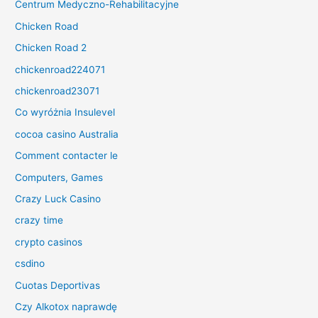
Centrum Medyczno-Rehabilitacyjne
Chicken Road
Chicken Road 2
chickenroad224071
chickenroad23071
Co wyróżnia Insulevel
cocoa casino Australia
Comment contacter le
Computers, Games
Crazy Luck Casino
crazy time
crypto casinos
csdino
Cuotas Deportivas
Czy Alkotox naprawdę