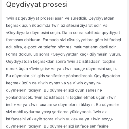
Qeydiyyat prosesi
1win az qeydiyyat prosesi asan və sürətlidir. Qeydiyyatdan
keçmək üçün ilk adımda 1win az sitesini ziyarət edin və
«Qeydiyyat» düyməsini seçin. Daha sonra səhifədə qeydiyyat
formasını doldurun. Formada sizi xüsusiyyətlərə görə istifadəçi
adı, şifrə, e-poçt və telefon nömrəsi məlumatlarını daxil edin.
Forma doldurulub sonra «Qeydiyyatdan keç» düyməsini vurun.
Qeydiyyatdan keçməkdan sonra 1win az istifadəsini təqdim
etmək üçün «1win giriş» və ya «1win вход» düyməsini seçin.
Bu düymələr sizi giriş səhifəsine yönləndirəcək. Qeydiyyatdan
keçmək üçün də «1win oyna» və ya «1win oynayın»
düymələrini tıklayın. Bu düymələr sizi oyun sahəsinə
yönləndirəcək. 1win az istifadəsini təqdim etmək üçün «1win
indir» və ya «1win скачать» düymələrini tıklayın. Bu düymələr
sizi mobil uydurma yaxşı şərtlərdə yükləyəcək. 1win az
istifadəsini yükləyib sonra «1win yukle» və ya «1win вход»
düymələrini tıklayın. Bu düymələr sizi istifadə səhifəsinə