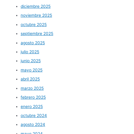
diciembre 2025
noviembre 2025
octubre 2025
septiembre 2025
agosto 2025
julio 2025
junio 2025
mayo 2025
abril 2025
marzo 2025
febrero 2025
enero 2025
octubre 2024
agosto 2024
mayo 2024