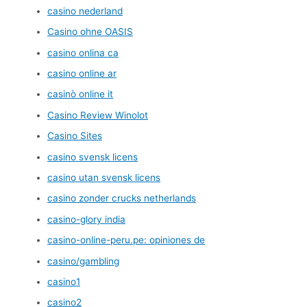
casino nederland
Casino ohne OASIS
casino onlina ca
casino online ar
casinò online it
Casino Review Winolot
Casino Sites
casino svensk licens
casino utan svensk licens
casino zonder crucks netherlands
casino-glory india
casino-online-peru.pe: opiniones de
casino/gambling
casino1
casino2