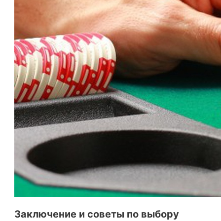
Заключение и советы по выбору