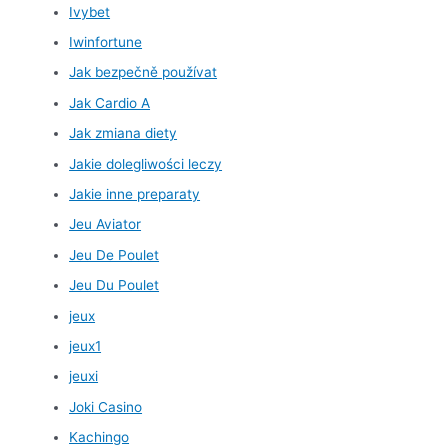
Ivybet
Iwinfortune
Jak bezpečně používat
Jak Cardio A
Jak zmiana diety
Jakie dolegliwości leczy
Jakie inne preparaty
Jeu Aviator
Jeu De Poulet
Jeu Du Poulet
jeux
jeux1
jeuxi
Joki Casino
Kachingo