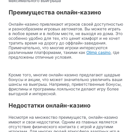
максимального выигрыша
Преимущества онлайн-казино
Онлайн-казино привлекают игроков своей доступностью
и разнообразием игровых автоматов. Вы можете играть
в любое время и в любом месте, не выходя из дома. Это
особенно удобно для тех, кто ценит комфорт и не хочет
тратить время на дорогу до оффлайн-заведения.
Примечательно, что многие игроки интересуются
различными платформами, такими как
Olimp casino
, где
предложены отличные условия.
Кроме того, многие онлайн-казино предлагают щедрые
бонусы и акции, что может значительно увеличить ваши
шансы на выигрыш. Например, приветственные бонусы,
фриспины и программы лояльности делают игру более
выгодной и интересной.
Недостатки онлайн-казино
Несмотря на множество преимуществ, онлайн-казино
имеют и свои недостатки. Одним из главных является
отсутствие физического контакта с игрой и другими
игроками. Для многих людей атмосфера азартных игр в