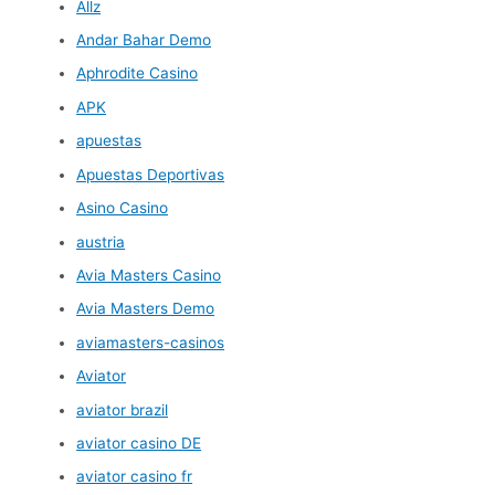
Allz
Andar Bahar Demo
Aphrodite Casino
APK
apuestas
Apuestas Deportivas
Asino Casino
austria
Avia Masters Casino
Avia Masters Demo
aviamasters-casinos
Aviator
aviator brazil
aviator casino DE
aviator casino fr