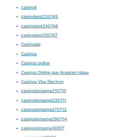
casino4
casinobest230745
casinobest240746
casinobest250747
Casinolab
Casinos
Casinos online
Casinos Online que Aceptan Hipay
Casinos Visa Electron
casinoslotgame210710
casinoslotgame230711
casinoslotgame270713
casinoslotgame290714
casinoslotgame30817