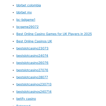
bbrbet colombia
bbrbet mx
bc-bdgame1
bcgame29072
Best Online Casino Games for UK Players in 2025
Best Online Casinos UK
bestslotcasino23073
bestslotcasino24074
bestslotcasino26076
bestslotcasino27076
bestslotcasino28077
bestslotcasinos230713
bestslotcasinos240714
betify casino
Betonred