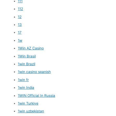
111
112
12
13
17
1w
1Win AZ Casino
1Win Brasil
1win Brazil
1win casino spanish
1win fr
1win India
1WIN Official In Russia
1win Turkiye
1win uzbekistan