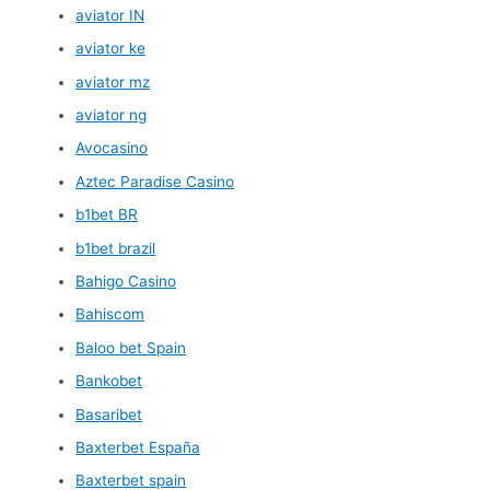
aviator IN
aviator ke
aviator mz
aviator ng
Avocasino
Aztec Paradise Casino
b1bet BR
b1bet brazil
Bahigo Casino
Bahiscom
Baloo bet Spain
Bankobet
Basaribet
Baxterbet España
Baxterbet spain