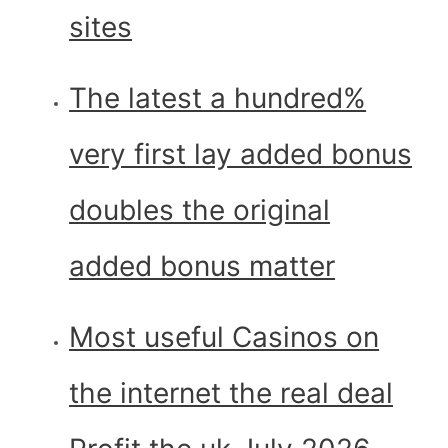
sites
The latest a hundred%
very first lay added bonus
doubles the original
added bonus matter
Most useful Casinos on
the internet the real deal