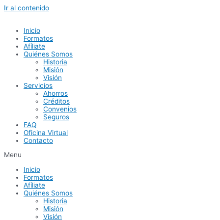
Ir al contenido
Inicio
Formatos
Afíliate
Quiénes Somos
Historia
Misión
Visión
Servicios
Ahorros
Créditos
Convenios
Seguros
FAQ
Oficina Virtual
Contacto
Menu
Inicio
Formatos
Afíliate
Quiénes Somos
Historia
Misión
Visión