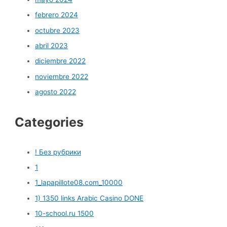
febrero 2024
octubre 2023
abril 2023
diciembre 2022
noviembre 2022
agosto 2022
Categories
! Без рубрики
1
1_lapapillote08.com_10000
1) 1350 links Arabic Casino DONE
10-school.ru 1500