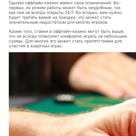
Однако оффлайн-казино имеют свои ограничения. Во-
первых, их режим работы может быть неудобным, так
как они не всегда открыты 24/7. Во-вторых, вам нужно
будет тратить время на поездки, что может стать
значительным недостатком для многих игроков.
Кроме того, ставки в оффлайн-казино могут быть выше,
что не всегда позволяет комфортно играть на небольшие
суммы. Для многих это может стать препятствием для
участия в азартных играх.