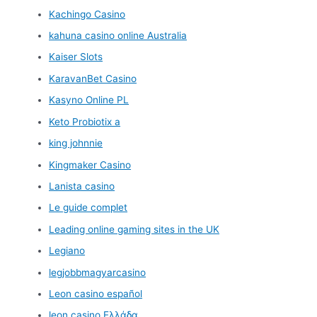
Kachingo Casino
kahuna casino online Australia
Kaiser Slots
KaravanBet Casino
Kasyno Online PL
Keto Probiotix a
king johnnie
Kingmaker Casino
Lanista casino
Le guide complet
Leading online gaming sites in the UK
Legiano
legjobbmagyarcasino
Leon casino español
leon casino Ελλάδα