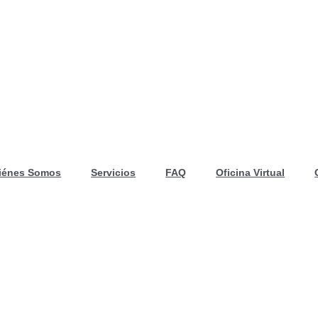
iénes Somos
Servicios
FAQ
Oficina Virtual