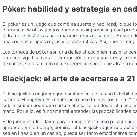
Póker: habilidad y estrategia en c
El póker es un juego que combina suerte y habilidad, lo que lo
diferencia de otros juegos donde el azar juega un papel prep
estrategias y tácticas para maximizar sus ganancias. Existen 
una con sus propias reglas y características. Así, puedes elegi
Los torneos de póker son una de las atracciones más grandes p
premios significativos. La interacción entre jugadores y la te
de cartas, sino también una experiencia social que atrae a n
Blackjack: el arte de acercarse a 21
El blackjack es un juego que combina la suerte con la habilida
casinos. El objetivo es simple: acercarse lo más posible a 21
sobre cuándo pedir una carta o plantarse, se desarrolla una in
mano. Por ello, es fundamental entender las probabilidades pa
Este juego es ideal tanto para principiantes como para jugado
aprender. Sin embargo, dominar el blackjack requiere práctica 
sea en línea o en un casino, puede ser tanto emocionante com