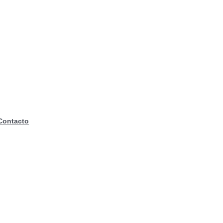
Contacto