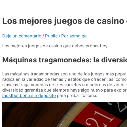
Los mejores juegos de casino
Deja un comentario
/
Public
/ Por
admgiga
Los mejores juegos de casino que debes probar hoy
Máquinas tragamonedas: la diversió
Las máquinas tragamonedas son uno de los juegos más populare
radica en la variedad de temas y estilos que ofrecen, así como
clásicas tragamonedas de tres carretes o modernas de video c
diversidad garantiza que siempre haya algo nuevo para explor
mostbet bono sin depósito
para probar fortuna.