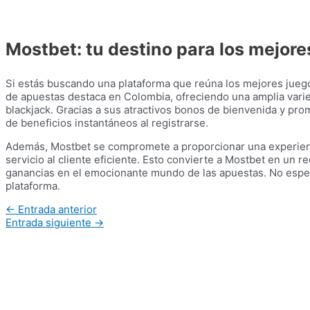
Mostbet: tu destino para los mejore
Si estás buscando una plataforma que reúna los mejores juego
de apuestas destaca en Colombia, ofreciendo una amplia varie
blackjack. Gracias a sus atractivos bonos de bienvenida y pr
de beneficios instantáneos al registrarse.
Además, Mostbet se compromete a proporcionar una experienci
servicio al cliente eficiente. Esto convierte a Mostbet en un
ganancias en el emocionante mundo de las apuestas. No esper
plataforma.
Navegación
←
Entrada anterior
de
Entrada siguiente
→
entradas