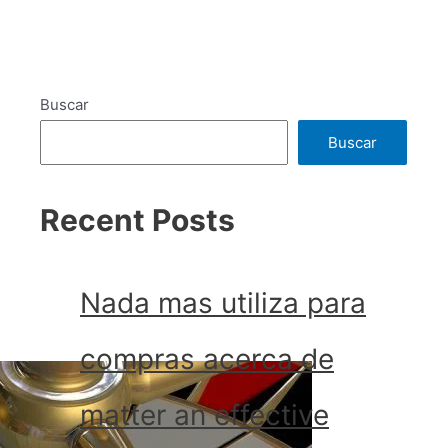
Buscar
Buscar
Recent Posts
Nada mas utiliza para
compras acerca de
matter an effective