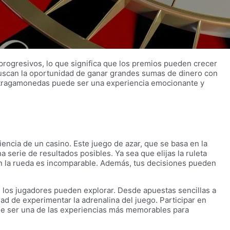
rogresivos, lo que significa que los premios pueden crecer
buscan la oportunidad de ganar grandes sumas de dinero con
es tragamonedas puede ser una experiencia emocionante y
iencia de un casino. Este juego de azar, que se basa en la
 serie de resultados posibles. Ya sea que elijas la ruleta
en la rueda es incomparable. Además, tus decisiones pueden
e los jugadores pueden explorar. Desde apuestas sencillas a
ad de experimentar la adrenalina del juego. Participar en
uede ser una de las experiencias más memorables para