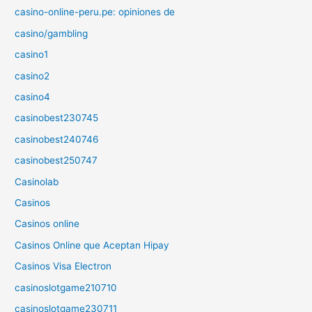
casino-online-peru.pe: opiniones de
casino/gambling
casino1
casino2
casino4
casinobest230745
casinobest240746
casinobest250747
Casinolab
Casinos
Casinos online
Casinos Online que Aceptan Hipay
Casinos Visa Electron
casinoslotgame210710
casinoslotgame230711