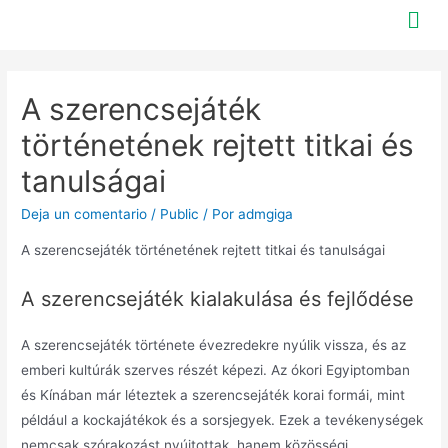
A szerencsejáték
történetének rejtett titkai és
tanulságai
Deja un comentario
/
Public
/ Por
admgiga
A szerencsejáték történetének rejtett titkai és tanulságai
A szerencsejáték kialakulása és fejlődése
A szerencsejáték története évezredekre nyúlik vissza, és az
emberi kultúrák szerves részét képezi. Az ókori Egyiptomban
és Kínában már léteztek a szerencsejáték korai formái, mint
például a kockajátékok és a sorsjegyek. Ezek a tevékenységek
nemcsak szórakozást nyújtottak, hanem közösségi