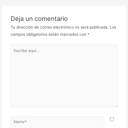
Deja un comentario
Tu dirección de correo electrónico no será publicada.
Los
campos obligatorios están marcados con
*