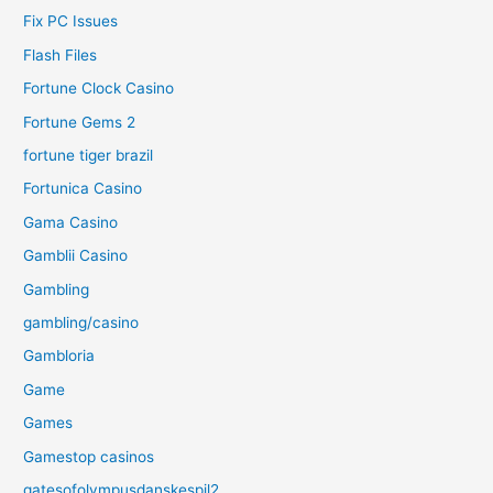
Fix PC Issues
Flash Files
Fortune Clock Casino
Fortune Gems 2
fortune tiger brazil
Fortunica Casino
Gama Casino
Gamblii Casino
Gambling
gambling/casino
Gambloria
Game
Games
Gamestop casinos
gatesofolympusdanskespil2