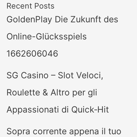
Recent Posts
GoldenPlay Die Zukunft des
Online-Glücksspiels
1662606046
SG Casino – Slot Veloci,
Roulette & Altro per gli
Appassionati di Quick‑Hit
Sopra corrente appena il tuo