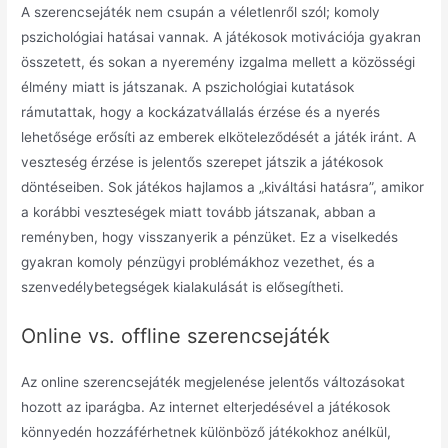
A szerencsejáték nem csupán a véletlenről szól; komoly
pszichológiai hatásai vannak. A játékosok motivációja gyakran
összetett, és sokan a nyeremény izgalma mellett a közösségi
élmény miatt is játszanak. A pszichológiai kutatások
rámutattak, hogy a kockázatvállalás érzése és a nyerés
lehetősége erősíti az emberek elköteleződését a játék iránt. A
veszteség érzése is jelentős szerepet játszik a játékosok
döntéseiben. Sok játékos hajlamos a „kiváltási hatásra”, amikor
a korábbi veszteségek miatt tovább játszanak, abban a
reményben, hogy visszanyerik a pénzüket. Ez a viselkedés
gyakran komoly pénzügyi problémákhoz vezethet, és a
szenvedélybetegségek kialakulását is elősegítheti.
Online vs. offline szerencsejáték
Az online szerencsejáték megjelenése jelentős változásokat
hozott az iparágba. Az internet elterjedésével a játékosok
könnyedén hozzáférhetnek különböző játékokhoz anélkül,