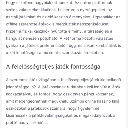
hogy el kellene hagyniuk otthonukat. Az online platformok
széles választékot kínálnak, beleértve a nyerőgépeket, az
asztali játékokat és az élő kaszinó élményeket. Ugyanakkor az
offline szerencsejátékok is megőrizték népszerűségüket,
hiszen a fizikai kaszinók nyújtotta élmény, a társaság és a
hangulat nehezen pótolható. A két forma közötti választás
gyakran a játékos preferenciáitól függ, és sokan kombinálják is
a két lehetőséget a maximális szórakozás érdekében.
A felelősségteljes játék fontossága
A szerencsejáték világában a felelősségteljes játék kiemelkedő
jelentőséggel bír. A játékosoknak tudatában kell lenniük a játék
kockázataival, és fontos, hogy csak olyan pénzt költsenek,
amit megengedhetnek maguknak. Számos online kaszinó kínál
eszközöket a játékosok számára, hogy figyelemmel
kísérhessék a játéktevékenységüket és megakadályozzák a
problémás viselkedést.