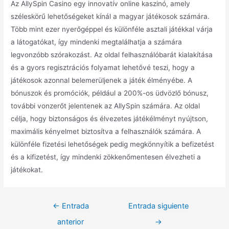
Az AllySpin Casino egy innovatív online kaszinó, amely
széleskörű lehetőségeket kínál a magyar játékosok számára.
Több mint ezer nyerőgéppel és különféle asztali játékkal várja
a látogatókat, így mindenki megtalálhatja a számára
legvonzóbb szórakozást. Az oldal felhasználóbarát kialakítása
és a gyors regisztrációs folyamat lehetővé teszi, hogy a
játékosok azonnal belemerüljenek a játék élményébe. A
bónuszok és promóciók, például a 200%-os üdvözlő bónusz,
további vonzerőt jelentenek az AllySpin számára. Az oldal
célja, hogy biztonságos és élvezetes játékélményt nyújtson,
maximális kényelmet biztosítva a felhasználók számára. A
különféle fizetési lehetőségek pedig megkönnyítik a befizetést
és a kifizetést, így mindenki zökkenőmentesen élvezheti a
játékokat.
←
Entrada
Entrada siguiente
anterior
→