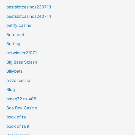
bestslotcasinos230713
bestslotcasinos240714
betify casino
Betonred
Betting
betwinner21071
Big Bass Splash
Billybets
bizzo casino
Blog
bmag72.ru 408
Boa Boa Casino
book of ra
book of ra it