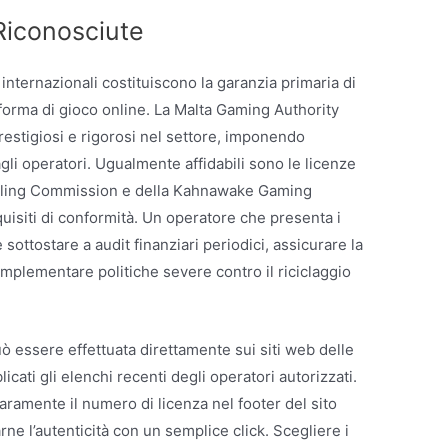
 Riconosciute
 internazionali costituiscono la garanzia primaria di
taforma di gioco online. La Malta Gaming Authority
restigiosi e rigorosi nel settore, imponendo
agli operatori. Ugualmente affidabili sono le licenze
bling Commission e della Kahnawake Gaming
uisiti di conformità. Un operatore che presenta i
ttostare a audit finanziari periodici, assicurare la
implementare politiche severe contro il riciclaggio
può essere effettuata direttamente sui siti web delle
cati gli elenchi recenti degli operatori autorizzati.
aramente il numero di licenza nel footer del sito
rne l’autenticità con un semplice click. Scegliere i