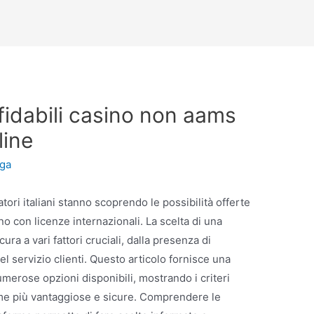
ffidabili casino non aams
line
ga
atori italiani stanno scoprendo le possibilità offerte
o con licenze internazionali. La scelta di una
ura a vari fattori cruciali, dalla presenza di
del servizio clienti. Questo articolo fornisce una
numerose opzioni disponibili, mostrando i criteri
rme più vantaggiose e sicure. Comprendere le