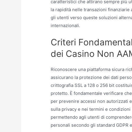
caratteristici che attirano sempre più u
la rapidità nelle transazioni finanziari
gli utenti verso queste soluzioni altern
internazionali.
Criteri Fondamental
dei Casino Non A
Riconoscere una piattaforma sicura richi
assicurano la protezione dei dati person
crittografia SSL a 128 o 256 bit costit
protetto. È fondamentale verificare che
per prevenire accessi non autorizzati e
sulla privacy e nei termini e condizioni 
permettendo agli utenti di comprendere
personali secondo gli standard GDPR e