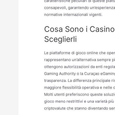
caratteristiche peculiari di queste piat
consapevoli, garantendo un’esperienza 
normative internazionali vigenti.
Cosa Sono i Casin
Sceglierli
Le piattaforme di gioco online che oper
rappresentano un’alternativa sempre più
ottengono autorizzazioni da enti regolat
Gaming Authority o la Curaçao eGaming
trasparenza. La differenza principale ris
maggiore flessibilità operativa e nelle 
Molti utenti preferiscono queste soluzi
gioco meno restrittivi e una varietà pi
criptovalute che stanno diventando sem