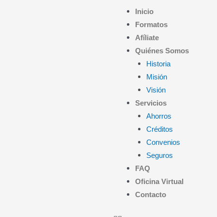
Inicio
Formatos
Afíliate
Quiénes Somos
Historia
Misión
Visión
Servicios
Ahorros
Créditos
Convenios
Seguros
FAQ
Oficina Virtual
Contacto