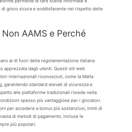
taforme permette di fare scelte informate e
di gioco sicura e soddisfacente nel rispetto delle
o Non AAMS e Perché
ano al di fuori della regolamentazione italiana
 apprezzata dagli utenti. Questi siti web
ori internazionali riconosciuti, come la Malta
, garantendo standard elevati di sicurezza e
petto alle piattaforme tradizionali risiede nella
condizioni spesso più vantaggiose per i giocatori.
oni per accedere a bonus più sostanziosi, limiti di
ù vasta di metodi di pagamento, incluse le
pre più popolari.