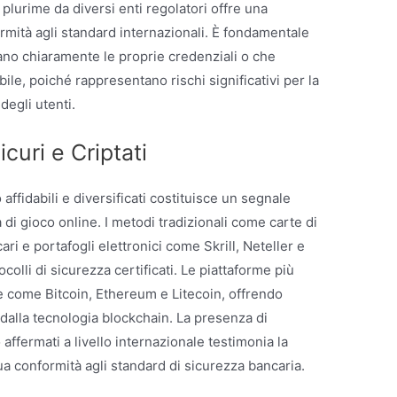
 plurime da diversi enti regolatori offre una
formità agli standard internazionali. È fondamentale
ano chiaramente le proprie credenziali o che
ile, poiché rappresentano rischi significativi per la
degli utenti.
uri e Criptati
affidabili e diversificati costituisce un segnale
a di gioco online. I metodi tradizionali come carte di
ari e portafogli elettronici come Skrill, Neteller e
olli di sicurezza certificati. Le piattaforme più
e come Bitcoin, Ethereum e Litecoin, offrendo
 dalla tecnologia blockchain. La presenza di
ffermati a livello internazionale testimonia la
 sua conformità agli standard di sicurezza bancaria.