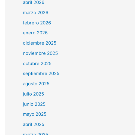
abril 2026
marzo 2026
febrero 2026
enero 2026
diciembre 2025
noviembre 2025
octubre 2025
septiembre 2025
agosto 2025
julio 2025
junio 2025
mayo 2025
abril 2025
marzo 2025