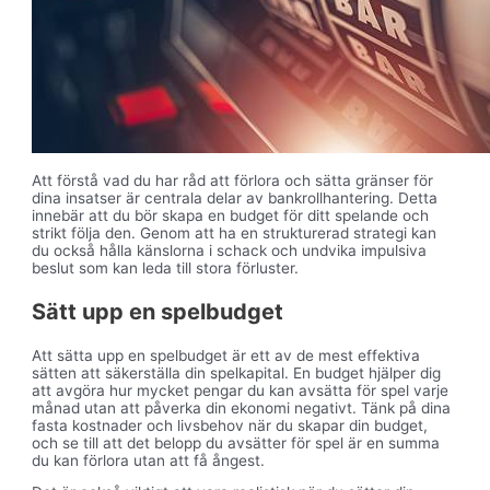
Att förstå vad du har råd att förlora och sätta gränser för
dina insatser är centrala delar av bankrollhantering. Detta
innebär att du bör skapa en budget för ditt spelande och
strikt följa den. Genom att ha en strukturerad strategi kan
du också hålla känslorna i schack och undvika impulsiva
beslut som kan leda till stora förluster.
Sätt upp en spelbudget
Att sätta upp en spelbudget är ett av de mest effektiva
sätten att säkerställa din spelkapital. En budget hjälper dig
att avgöra hur mycket pengar du kan avsätta för spel varje
månad utan att påverka din ekonomi negativt. Tänk på dina
fasta kostnader och livsbehov när du skapar din budget,
och se till att det belopp du avsätter för spel är en summa
du kan förlora utan att få ångest.