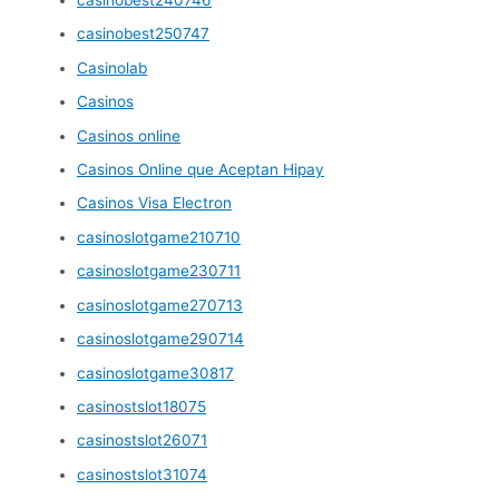
casinobest240746
casinobest250747
Casinolab
Casinos
Casinos online
Casinos Online que Aceptan Hipay
Casinos Visa Electron
casinoslotgame210710
casinoslotgame230711
casinoslotgame270713
casinoslotgame290714
casinoslotgame30817
casinostslot18075
casinostslot26071
casinostslot31074