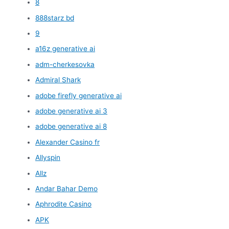
8
888starz bd
9
a16z generative ai
adm-cherkesovka
Admiral Shark
adobe firefly generative ai
adobe generative ai 3
adobe generative ai 8
Alexander Casino fr
Allyspin
Allz
Andar Bahar Demo
Aphrodite Casino
APK