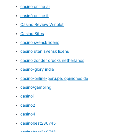
casino online ar
casinò online it
Casino Review Winolot
Casino Sites
casino svensk licens
casino utan svensk licens
casino zonder crucks netherlands
casino-glory india
casino-online-peru.pe: opiniones de
casino/gambling
casino1
casino2
casino4
casinobest230745