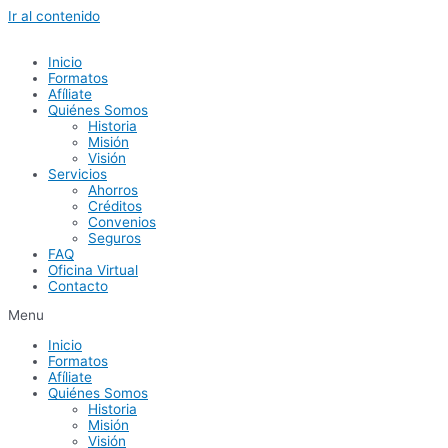
Ir al contenido
Inicio
Formatos
Afíliate
Quiénes Somos
Historia
Misión
Visión
Servicios
Ahorros
Créditos
Convenios
Seguros
FAQ
Oficina Virtual
Contacto
Menu
Inicio
Formatos
Afíliate
Quiénes Somos
Historia
Misión
Visión