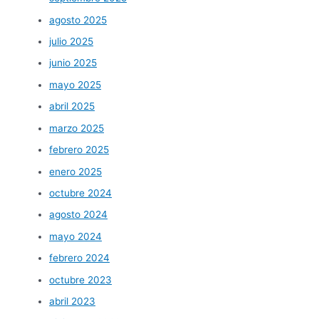
agosto 2025
julio 2025
junio 2025
mayo 2025
abril 2025
marzo 2025
febrero 2025
enero 2025
octubre 2024
agosto 2024
mayo 2024
febrero 2024
octubre 2023
abril 2023