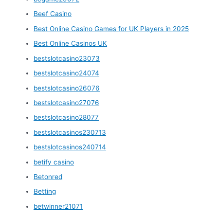
Beef Casino
Best Online Casino Games for UK Players in 2025
Best Online Casinos UK
bestslotcasino23073
bestslotcasino24074
bestslotcasino26076
bestslotcasino27076
bestslotcasino28077
bestslotcasinos230713
bestslotcasinos240714
betify casino
Betonred
Betting
betwinner21071